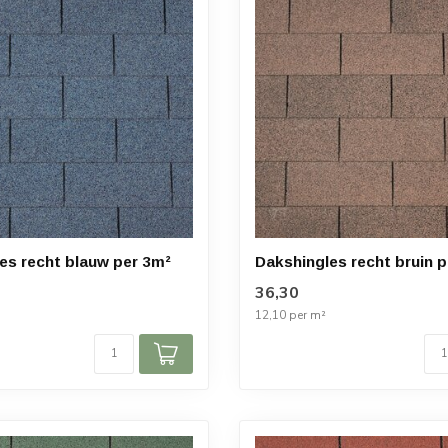
es recht blauw per 3m²
Dakshingles recht bruin 
36,30
12,10 per m²