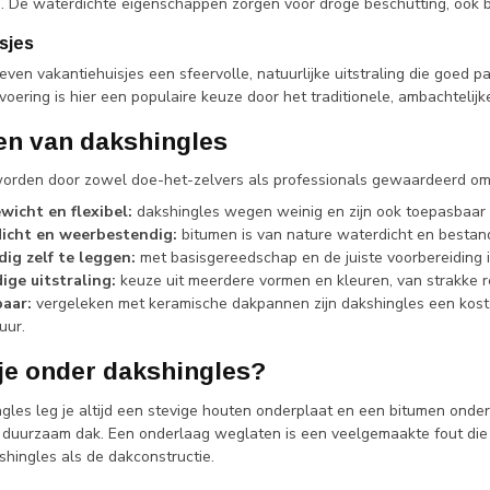
n. De waterdichte eigenschappen zorgen voor droge beschutting, ook bi
sjes
ven vakantiehuisjes een sfeervolle, natuurlijke uitstraling die goed pa
voering is hier een populaire keuze door het traditionele, ambachtelijk
en van dakshingles
orden door zowel doe-het-zelvers als professionals gewaardeerd om
wicht en flexibel:
dakshingles wegen weinig en zijn ook toepasbaar 
icht en weerbestendig:
bitumen is van nature waterdicht en bestand
ig zelf te leggen:
met basisgereedschap en de juiste voorbereiding is
dige uitstraling:
keuze uit meerdere vormen en kleuren, van strakke rec
aar:
vergeleken met keramische dakpannen zijn dakshingles een koste
uur.
 je onder dakshingles?
gles leg je altijd een stevige houten onderplaat en een bitumen ond
 duurzaam dak. Een onderlaag weglaten is een veelgemaakte fout die l
shingles als de dakconstructie.