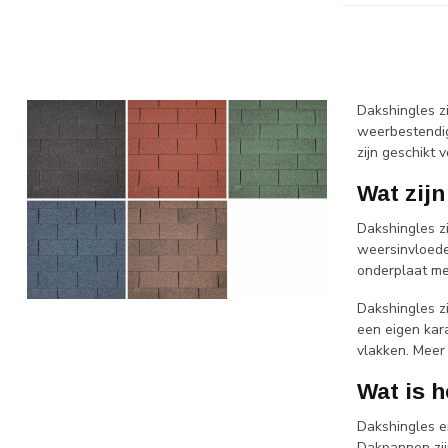
Dakshingles zi
weerbestendig
zijn geschikt 
Wat zij
Dakshingles z
weersinvloede
onderplaat me
Dakshingles z
een eigen kara
vlakken. Meer
Wat is 
Dakshingles 
Dakpannen zij