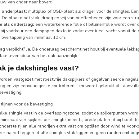
ouw van onder naar boven:
 onderplaat:
multiplex of OSB-plaat als drager voor de shingles. E
d. De plaat moet vlak, droog en vrij van oneffenheden zijn voor een str
e als onderlaag:
een waterkerende folie of bitumenfolie wordt over d
 bij voorkeur een dampopen dakfolie zodat eventueel vocht vanuit de 
 overlapping van minimaal 10 cm.
ag verplicht? Ja. De onderlaag beschermt het hout bij eventuele lekka
tale levensduur van het dak aanzienlijk.
k je dakshingles vast?
orden vastgezet met roestvrije dakspijkers of gegalvaniseerde nagels.
ing en zijn eenvoudiger te controleren. Lijm wordt gebruikt als aanvul
evestiging.
htlijnen voor de bevestiging:
 elke shingle vast in de overlappingszone, zodat de spijkerpunten worde
minimaal vier spijkers per shingle, meer bij brede platen of bij blootste
onderste rij en alle randrijen extra vast om optillen door wind te voor
eer na het leggen of alle shingles vlak liggen en geen randen omhoog