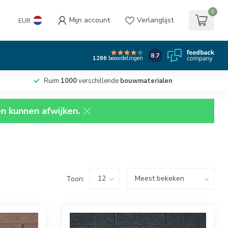
0
Mijn account
Verlanglijst
EUR
8.7
1286
beoordelingen
Ruim
1000
verschillende
bouwmaterialen
en kunnen afwijken.
Toon: