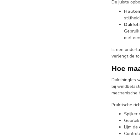
De juiste opb
Houten
stijfhei
Dakfoli
Gebruik
met een
Is een onderla
verlengt de to
Hoe maa
Dakshingles w
bij windbelast
mechanische b
Praktische ric
Spijker
Gebruik 
Lijm de 
Control