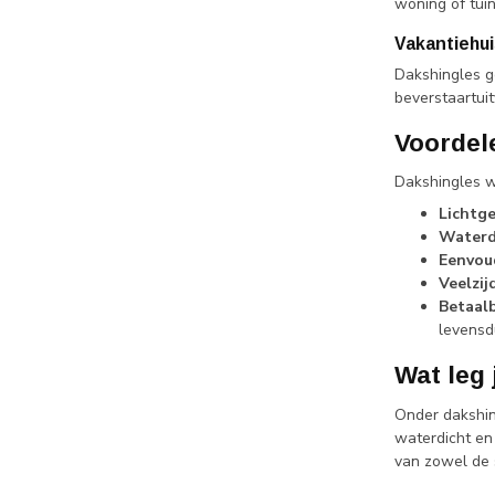
woning of tui
Vakantiehui
Dakshingles ge
beverstaartuit
Voordel
Dakshingles w
Lichtge
Waterd
Eenvoud
Veelzij
Betaalb
levensd
Wat leg
Onder dakshin
waterdicht en
van zowel de 