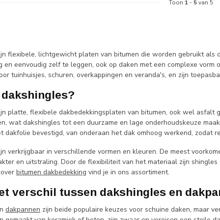
Toon
1
-
5
van 5
jn flexibele, lichtgewicht platen van bitumen die worden gebruikt als
 en eenvoudig zelf te leggen, ook op daken met een complexe vorm of
voor tuinhuisjes, schuren, overkappingen en veranda's, en zijn toepas
n dakshingles?
ijn platte, flexibele dakbedekkingsplaten van bitumen, ook wel asfal
n, wat dakshingles tot een duurzame en lage onderhoudskeuze maakt
t dakfolie bevestigd, van onderaan het dak omhoog werkend, zodat reg
ijn verkrijgbaar in verschillende vormen en kleuren. De meest voorkom
kter en uitstraling. Door de flexibiliteit van het materiaal zijn shin
 over
bitumen dakbedekking
vind je in ons assortiment.
het verschil tussen dakshingles en dakp
en
dakpannen
zijn beide populaire keuzes voor schuine daken, maar ver
n gemaakt van keramiek of beton, zijn zwaar en vereisen een steile da