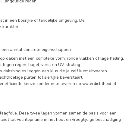
j langdurige regen.
st in een bosrijke of landelijke omgeving. De
e karakter.
 een aantal concrete eigenschappen:
op daken met een complexe vorm, ronde vlakken of lage helling.
 tegen regen, hagel, vorst en UV-straling.
 dakshingles leggen een klus die je zelf kunt uitvoeren.
hthoekige platen tot sierlijke beverstaart.
nefficiënte keuze zonder in te leveren op waterdichtheid of
erlaagfolie. Deze twee lagen vormen samen de basis voor een
eidt tot vochtopname in het hout en vroegtijdige beschadiging