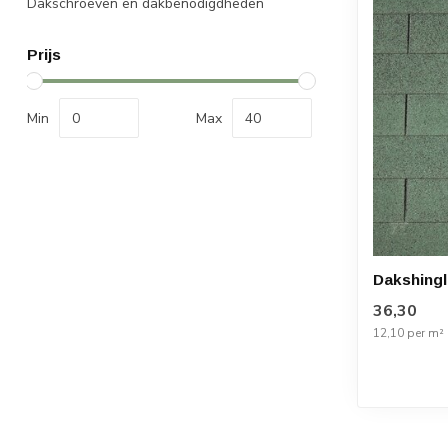
Dakschroeven en dakbenodigdheden
Prijs
Min
Max
Dakshingl
36,30
12,10 per m²