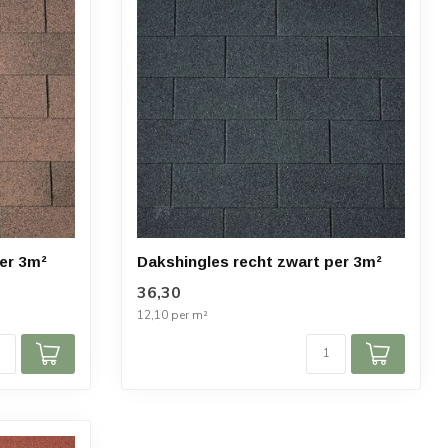
per 3m²
Dakshingles recht zwart per 3m²
36,30
12,10 per m²