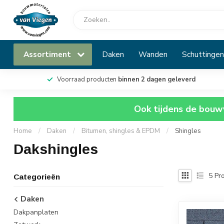
Assortiment
Daken
Wanden
Schuttingen
Voorraad producten
binnen 2 dagen geleverd
Ook tijdens de bouwv
Home
/
Daken
/
Bitumen, shingles & EPDM
/
Shingles
Dakshingles
5
Pro
Categorieën
Daken
Dakpanplaten