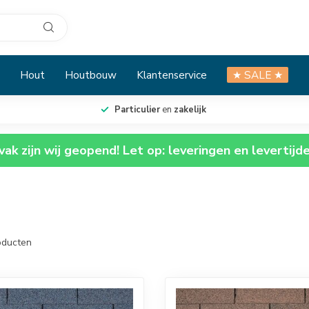
Hout
Houtbouw
Klantenservice
★ SALE ★
Particulier
en
zakelijk
ak zijn wij geopend! Let op: leveringen en levertijd
ducten