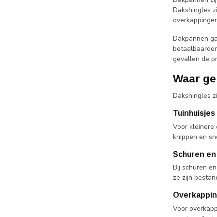
Dakshingles z
overkappingen
Dakpannen gaa
betaalbaarder
gevallen de pr
Waar ge
Dakshingles z
Tuinhuisjes
Voor kleinere 
knippen en sn
Schuren en
Bij schuren en
ze zijn besta
Overkappin
Voor overkapp