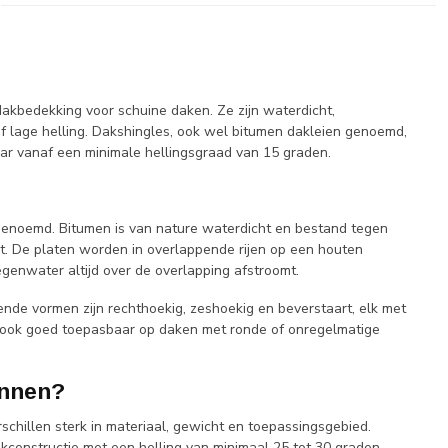
 dakbedekking voor schuine daken. Ze zijn waterdicht,
 lage helling. Dakshingles, ook wel bitumen dakleien genoemd,
baar vanaf een minimale hellingsgraad van 15 graden.
t genoemd. Bitumen is van nature waterdicht en bestand tegen
. De platen worden in overlappende rijen op een houten
enwater altijd over de overlapping afstroomt.
ende vormen zijn rechthoekig, zeshoekig en beverstaart, elk met
gles ook goed toepasbaar op daken met ronde of onregelmatige
annen?
schillen sterk in materiaal, gewicht en toepassingsgebied.
kconstructie met een helling van minimaal 25 tot 30 graden.