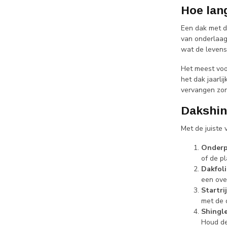
Hoe lan
Een dak met d
van onderlaag 
wat de levens
Het meest voo
het dak jaarli
vervangen zon
Dakshin
Met de juiste 
Onderp
of de pl
Dakfoli
een ove
Startri
met de d
Shingl
Houd de