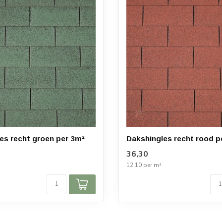
es recht groen per 3m²
Dakshingles recht rood p
36,30
12,10 per m²