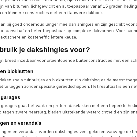
ijn van bitumen, lichtgewicht en al toepasbaar vanaf 15 graden hell
 en kleinere constructies met een flauwere dakhoek.
n bij goed onderhoud langer mee dan shingles en zijn geschikt voor d
 in aanschaf en beter toepasbaar op complexe dakvormen. Voor tuinhui
aktischere en kostenefficiëntere keuze.
bruik je dakshingles voor?
ijn breed inzetbaar voor uiteenlopende buitenconstructies met een sch
 en blokhutten
daken zoals tuinhuisjes en blokhutten zijn dakshingles de meest toega
el te leggen zonder speciale gereedschappen. Het resultaat is een net
 garages
 garages gaat het vaak om grotere dakvlakken met een beperkte helling.
nd tegen zware neerslag, bieden uitstekende waterdichtheid en zijn sn
gen en veranda's
ingen en veranda's worden dakshingles veel gekozen vanwege de brede