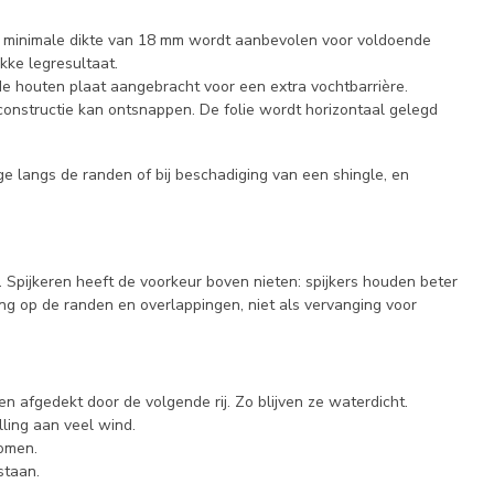
en minimale dikte van 18 mm wordt aanbevolen voor voldoende
akke legresultaat.
e houten plaat aangebracht voor een extra vochtbarrière.
constructie kan ontsnappen. De folie wordt horizontaal gelegd
ge langs de randen of bij beschadiging van een shingle, en
 Spijkeren heeft de voorkeur boven nieten: spijkers houden beter
ling op de randen en overlappingen, niet als vervanging voor
n afgedekt door de volgende rij. Zo blijven ze waterdicht.
lling aan veel wind.
komen.
staan.