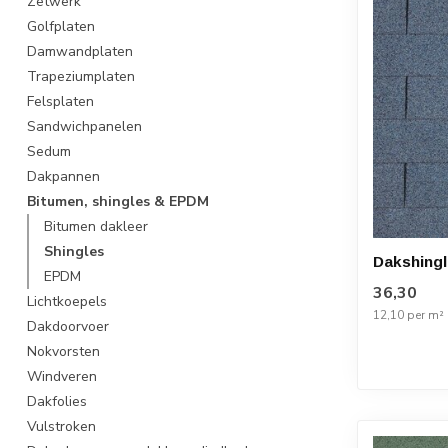
Zetwerk
Golfplaten
Damwandplaten
Trapeziumplaten
Felsplaten
Sandwichpanelen
Sedum
Dakpannen
Bitumen, shingles & EPDM
Bitumen dakleer
Shingles
Dakshingl
EPDM
36,30
Lichtkoepels
12,10 per m²
Dakdoorvoer
Nokvorsten
Windveren
Dakfolies
Vulstroken