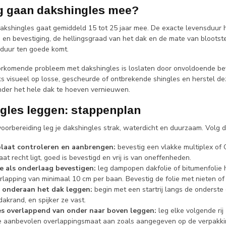
g gaan dakshingles mee?
akshingles gaat gemiddeld 15 tot 25 jaar mee. De exacte levensduur ha
en bevestiging, de hellingsgraad van het dak en de mate van blootstel
duur ten goede komt.
rkomende probleem met dakshingles is loslaten door onvoldoende bev
jks visueel op losse, gescheurde of ontbrekende shingles en herstel d
der het hele dak te hoeven vernieuwen.
gles leggen: stappenplan
voorbereiding leg je dakshingles strak, waterdicht en duurzaam. Volg 
laat controleren en aanbrengen:
bevestig een vlakke multiplex of
aat recht ligt, goed is bevestigd en vrij is van oneffenheden.
e als onderlaag bevestigen:
leg dampopen dakfolie of bitumenfolie 
rlapping van minimaal 10 cm per baan. Bevestig de folie met nieten of 
j onderaan het dak leggen:
begin met een startrij langs de onderste 
akrand, en spijker ze vast.
es overlappend van onder naar boven leggen:
leg elke volgende rij
 aanbevolen overlappingsmaat aan zoals aangegeven op de verpakki