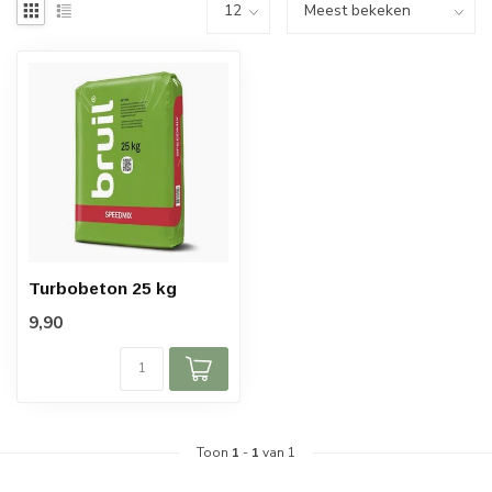
Turbobeton 25 kg
9,90
Toon
1
-
1
van 1