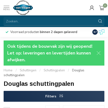
0
MENU
Voorraad producten
binnen 2 dagen geleverd
Particulie
8.7
Ook tijdens de bouwvak zijn wij geopend!
Let op: leveringen en levertijden kunnen
afwijken.
Home
/
Schuttingen
/
Schuttingpalen
/
Douglas
schuttingpalen
Douglas schuttingpalen
Filters