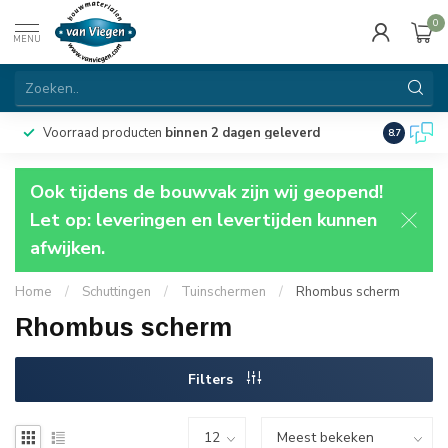
0
MENU
Voorraad producten
binnen 2 dagen geleverd
Particulie
8.7
Ook tijdens de bouwvak zijn wij geopend!
Let op: leveringen en levertijden kunnen
afwijken.
Home
/
Schuttingen
/
Tuinschermen
/
Rhombus scherm
Rhombus scherm
Filters