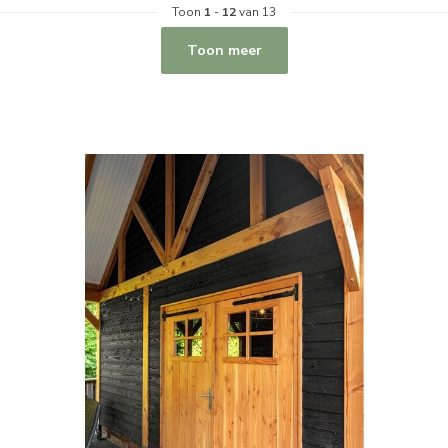
Toon
1
-
12
van 13
Toon meer