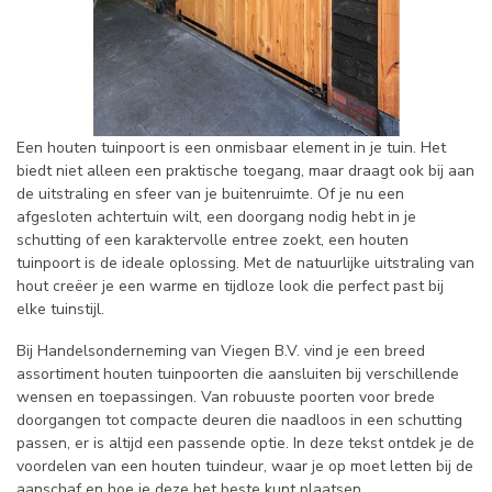
Een houten tuinpoort is een onmisbaar element in je tuin. Het
biedt niet alleen een praktische toegang, maar draagt ook bij aan
de uitstraling en sfeer van je buitenruimte. Of je nu een
afgesloten achtertuin wilt, een doorgang nodig hebt in je
schutting of een karaktervolle entree zoekt, een houten
tuinpoort is de ideale oplossing. Met de natuurlijke uitstraling van
hout creëer je een warme en tijdloze look die perfect past bij
elke tuinstijl.
Bij Handelsonderneming van Viegen B.V. vind je een breed
assortiment houten tuinpoorten die aansluiten bij verschillende
wensen en toepassingen. Van robuuste poorten voor brede
doorgangen tot compacte deuren die naadloos in een schutting
passen, er is altijd een passende optie. In deze tekst ontdek je de
voordelen van een houten tuindeur, waar je op moet letten bij de
aanschaf en hoe je deze het beste kunt plaatsen.