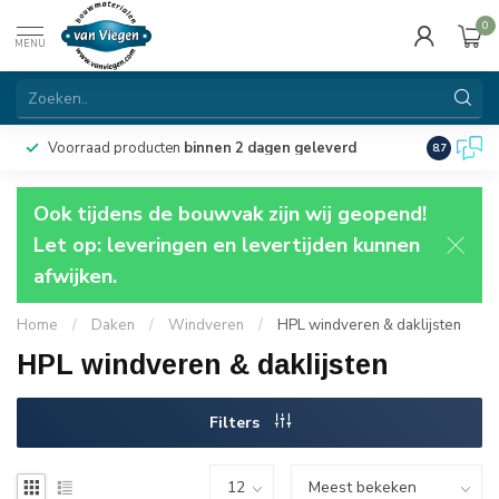
0
MENU
Voorraad producten
binnen 2 dagen geleverd
Particulie
8.7
Ook tijdens de bouwvak zijn wij geopend!
Let op: leveringen en levertijden kunnen
afwijken.
Home
/
Daken
/
Windveren
/
HPL windveren & daklijsten
HPL windveren & daklijsten
Filters