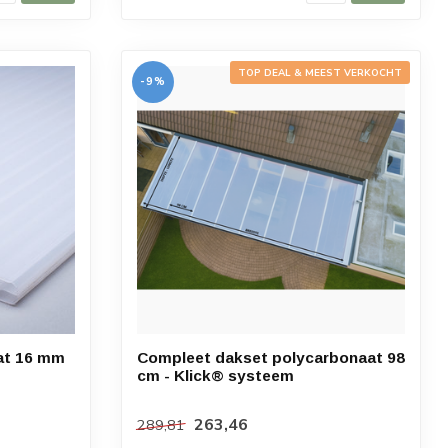
TOP DEAL & MEEST VERKOCHT
-9%
at 16 mm
Compleet dakset polycarbonaat 98
cm - Klick® systeem
263,46
289,81