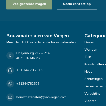
Veelgestelde vragen
Neem contact op
Bouwmaterialen van Viegen
Categori
Meer dan 1000 verschillende bouwmaterialen
Daken
Wanden
Doejenburg 212 – 214
Tuin
4021 HR Maurik
Kunststoffen 
+31 344 78 25 05
Hout
Schuttingen
+31344782505
Gereedschap 
Verlichting
bouwmaterialen@vanviegen.com
Vloeren