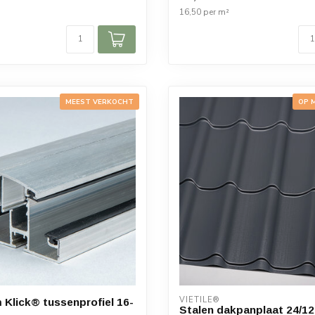
16,50 per m²
MEEST VERKOCHT
OP 
VIETILE®
 Klick® tussenprofiel 16-
Stalen dakpanplaat 24/1