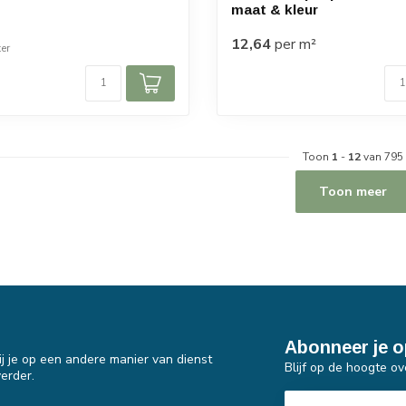
maat & kleur
12,64
per m²
er
Toon
1
-
12
van 795
Toon meer
Abonneer je o
j je op een andere manier van dienst
Blijf op de hoogte ov
erder.