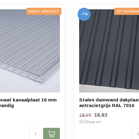
MEEST VERKOCHT
UIT VOORRAA
-7%
naat kanaalplaat 16 mm
Stalen damwand dakplaat
wandig
antracietgrijs RAL 7016
16,83
18,15
10,20 per m²