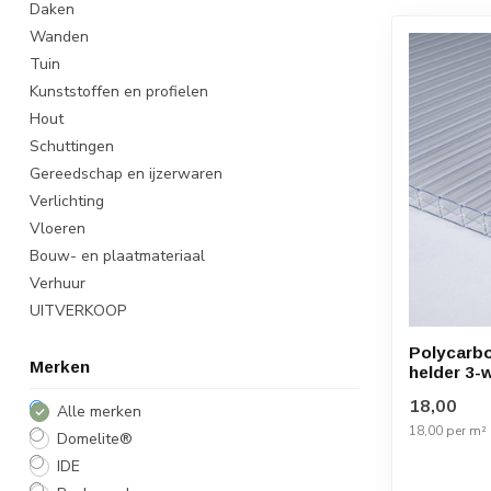
Daken
Wanden
Tuin
Kunststoffen en profielen
Hout
Schuttingen
Gereedschap en ijzerwaren
Verlichting
Vloeren
Bouw- en plaatmateriaal
Verhuur
UITVERKOOP
Polycarbo
Merken
helder 3-
18,00
Alle merken
18,00 per m²
Domelite®
IDE