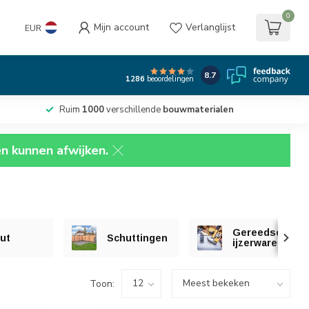
0
Mijn account
Verlanglijst
EUR
8.7
1286
beoordelingen
Ruim
1000
verschillende
bouwmaterialen
en kunnen afwijken.
Gereedschap e
ut
Schuttingen
ijzerwaren
Toon: