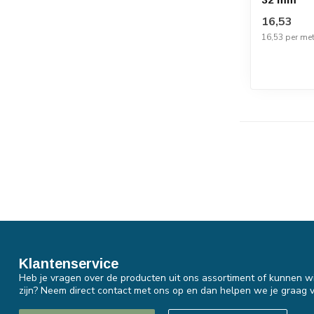
16,53
16,53 per met
Klantenservice
Heb je vragen over de producten uit ons assortiment of kunnen wi
zijn? Neem direct contact met ons op en dan helpen we je graag v