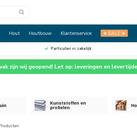
Hout
Houtbouw
Klantenservice
★ SALE ★
Particulier
en
zakelijk
ak zijn wij geopend! Let op: leveringen en levertijd
Kunststoffen en
uin
Ho
profielen
Producten