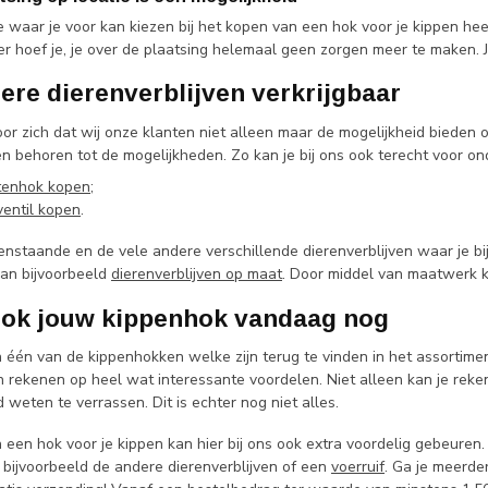
 waar je voor kan kiezen bij het kopen van een hok voor je kippen heef
r hoef je, je over de plaatsing helemaal geen zorgen meer te maken. 
ere dierenverblijven verkrijgbaar
oor zich dat wij onze klanten niet alleen maar de mogelijkheid bieden
en behoren tot de mogelijkheden. Zo kan je bij ons ook terecht voor on
tenhok kopen
;
ventil kopen
.
nstaande en de vele andere verschillende dierenverblijven waar je bij
an bijvoorbeeld
dierenverblijven op maat
. Door middel van maatwerk ka
ook jouw kippenhok vandaag nog
één van de kippenhokken welke zijn terug te vinden in het assortiment
n rekenen op heel wat interessante voordelen. Niet alleen kan je reken
d weten te verrassen. Dit is echter nog niet alles.
een hok voor je kippen kan hier bij ons ook extra voordelig gebeuren.
 bijvoorbeeld de andere dierenverblijven of een
voerruif
. Ga je meerde