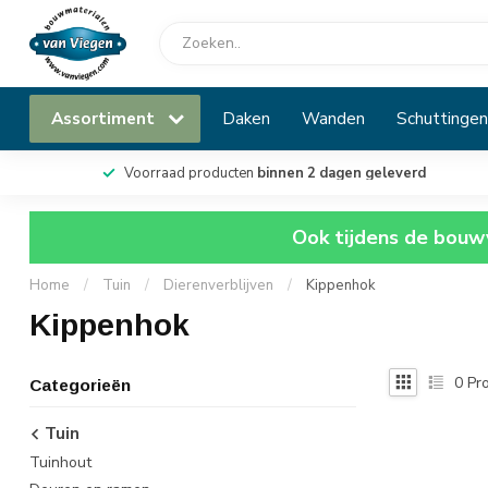
Assortiment
Daken
Wanden
Schuttingen
Voorraad producten
binnen 2 dagen geleverd
Ook tijdens de bouwv
Home
/
Tuin
/
Dierenverblijven
/
Kippenhok
Kippenhok
0
Pro
Categorieën
Tuin
Tuinhout