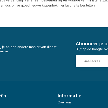
atis verzending! Vanaf een bestelbedrag ter waarde van minstens 1
en dus om je gloednieuwe kippenhok hier bij ons te bestellen.
Abonneer je o
j je op een andere manier van dienst
Blijf op de hoogte ov
erder.
eën
Informatie
Over ons