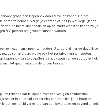
daarvoor graag een kippenhok aan zal willen kopen. Op het
 de aarde te hebben. Vergis je echter niet, er zijn wel degelijk een
 één van de beste kippenhokken op de markt wenst te kopen zal je
egen B.V. perfect aangekocht kunnen worden.
oor te kiezen om kippen te houden. Uiteraard zijn er de dagelijkse
zellige scharrelaars welke ook het restafval kunnen opeten.
en kippenhok aan te schaffen. Bij het kopen van een dergelijk hok
teden. Het gaat hierbij om de onderstaande:
 op kan rekenen dat je kippen over een veilig en comfortabel
 hok er in de praktijk zeker niet onaantrekkelijk uit hoeft te
n je dan ook altijd verzekerd van een kwalitatief en bovendien ook