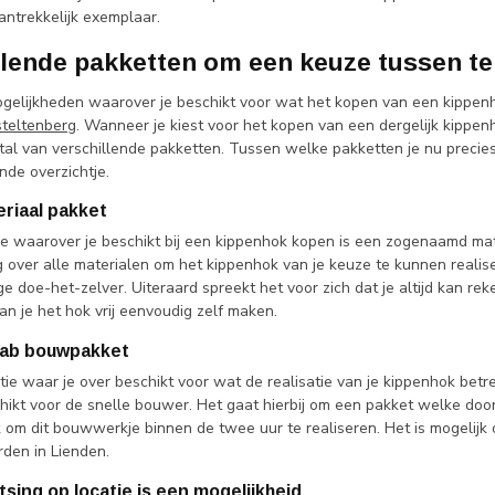
antrekkelijk exemplaar.
llende pakketten om een keuze tussen t
gelijkheden waarover je beschikt voor wat het kopen van een kippenh
steltenberg
. Wanneer je kiest voor het kopen van een dergelijk kippen
tal van verschillende pakketten. Tussen welke pakketten je nu preci
nde overzichtje.
eriaal pakket
e waarover je beschikt bij een kippenhok kopen is een zogenaamd mater
 over alle materialen om het kippenhok van je keuze te kunnen realisere
ge doe-het-zelver. Uiteraard spreekt het voor zich dat je altijd kan
n je het hok vrij eenvoudig zelf maken.
efab bouwpakket
ie waar je over beschikt voor wat de realisatie van je kippenhok betr
chikt voor de snelle bouwer. Het gaat hierbij om een pakket welke doo
k om dit bouwwerkje binnen de twee uur te realiseren. Het is mogelijk
den in Lienden.
tsing op locatie is een mogelijkheid