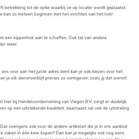
t betrekking tot de optie waarbij ze op locatie wordt geplaatst.
Je kan zo meteen beginnen met het inrichten van het hok!
 om een kippenhok aan te schaffen. Ook tal van andere
der meer:
 ons voor aan het juiste adres bent kan je ook kiezen voor het
n je elk dierenverblijf precies zo vormgeven zoals jij dat wenst!
 hier bij Handelsonderneming van Viegen B.V. zorgt er duidelijk
en op een uitstekende kwaliteit, daarnaast zal ook de uitstraling
 Dat overigens ook voor de andere artikelen die je in ons aanbod
re zaken in één keer kopen? Dan kan je mogelijks ook nog eens