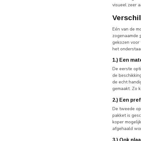
visueel zeer a
Verschi
Eén van de mo
zogenaamde
gekozen voor 
het onderstaa
1.) Een mat
De eerste opti
de beschikking
de echt handi
gemaakt. Zo ka
2.) Een pr
De tweede opt
pakket is ges
koper mogelij
afgehaald wor
3.) Ook plaa