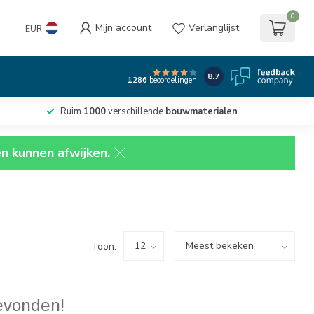
0
Mijn account
Verlanglijst
EUR
8.7
1286
beoordelingen
Ruim
1000
verschillende
bouwmaterialen
en kunnen afwijken.
Toon:
evonden!