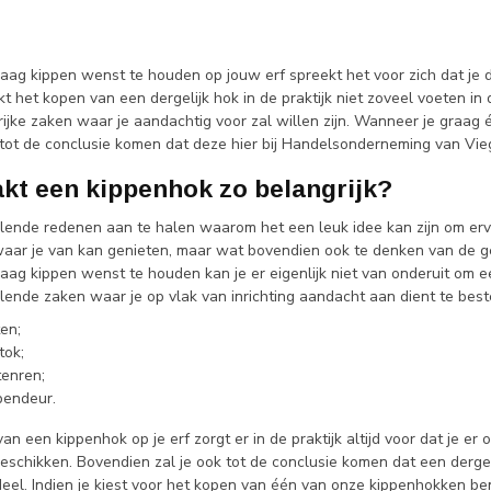
aag kippen wenst te houden op jouw erf spreekt het voor zich dat je 
ijkt het kopen van een dergelijk hok in de praktijk niet zoveel voeten in
rijke zaken waar je aandachtig voor zal willen zijn. Wanneer je graag
l tot de conclusie komen dat deze hier bij Handelsonderneming van Vi
kt een kippenhok zo belangrijk?
illende redenen aan te halen waarom het een leuk idee kan zijn om erv
waar je van kan genieten, maar wat bovendien ook te denken van de ge
aag kippen wenst te houden kan je er eigenlijk niet van onderuit om e
illende zaken waar je op vlak van inrichting aandacht aan dient te bes
en;
tok;
tenren;
pendeur.
an een kippenhok op je erf zorgt er in de praktijk altijd voor dat je er
chikken. Bovendien zal je ook tot de conclusie komen dat een dergelijk
deel. Indien je kiest voor het kopen van één van onze kippenhokken be