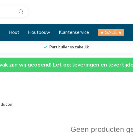
Hout
Houtbouw
Klantenservice
★ SALE ★
Particulier
en
zakelijk
ak zijn wij geopend! Let op: leveringen en levertijd
ducten
Geen producten g