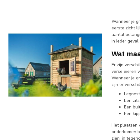
Wanneer je gr
eerste zicht l
aantal belang
in ieder geva
Wat maa
Er zijn versch
verse eieren 
Wanneer je gr
zijn er versch
Legnest
Een zits
Een bui
Een kip
Het plaatsen v
onderkomen bes
zien, in tegen