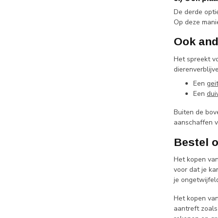
De derde optie
Op deze manie
Ook and
Het spreekt v
dierenverblijv
Een
gei
Een
dui
Buiten de bove
aanschaffen v
Bestel 
Het kopen van 
voor dat je ka
je ongetwijfel
Het kopen van 
aantreft zoals