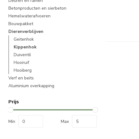
Deuren en ramen
Betonproducten en sierbeton
Hemelwaterafvoeren
Bouwpakket
Dierenverblijven
Geitenhok
Kippenhok
Duiventil
Hooiruif
Hooiberg
Verf en beits
Aluminium overkapping
Prijs
Min
Max