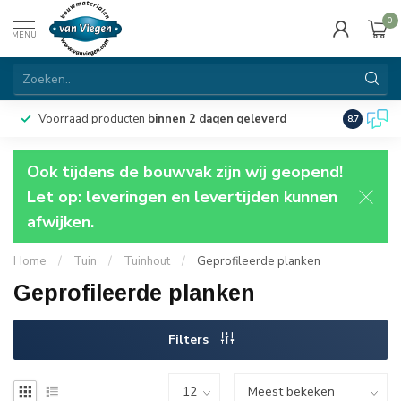
0
MENU
Voorraad producten
binnen 2 dagen geleverd
Particulie
8.7
Ook tijdens de bouwvak zijn wij geopend!
Let op: leveringen en levertijden kunnen
afwijken.
Home
/
Tuin
/
Tuinhout
/
Geprofileerde planken
Geprofileerde planken
Filters