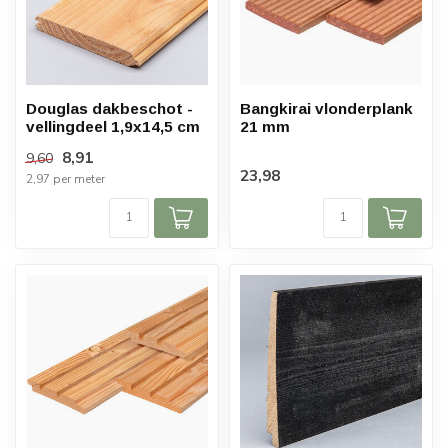
Douglas dakbeschot -
Bangkirai vlonderplank
vellingdeel 1,9x14,5 cm
21 mm
8,91
9,60
23,98
2,97 per meter