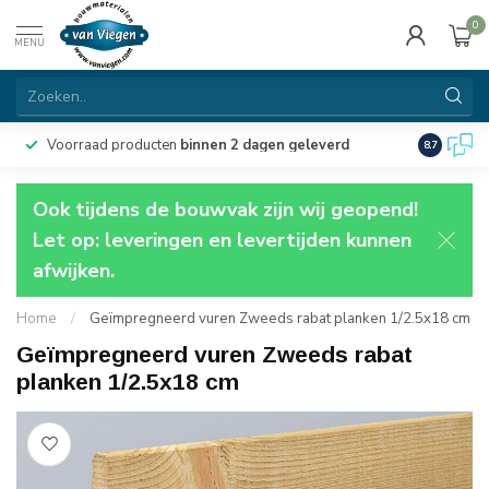
0
MENU
Voorraad producten
binnen 2 dagen geleverd
Particulie
8.7
Ook tijdens de bouwvak zijn wij geopend!
Let op: leveringen en levertijden kunnen
afwijken.
Home
/
Geïmpregneerd vuren Zweeds rabat planken 1/2.5x18 cm
Geïmpregneerd vuren Zweeds rabat
planken 1/2.5x18 cm