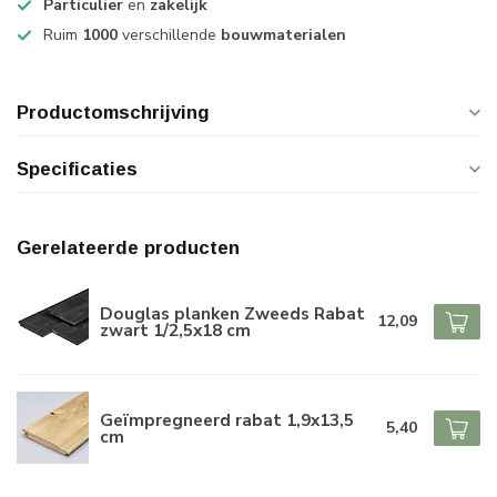
Particulier
en
zakelijk
Ruim
1000
verschillende
bouwmaterialen
Productomschrijving
Specificaties
Gerelateerde producten
Douglas planken Zweeds Rabat
12,09
zwart 1/2,5x18 cm
Geïmpregneerd rabat 1,9x13,5
5,40
cm