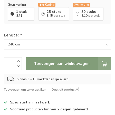
Geen korting
3%
Korting
7%
Korting
1 stuk
25 stuks
50 stuks
8,71
8,45
per stuk
8,10
per stuk
Lengte:
*
Toevoegen aan winkelwagen
binnen 3 - 10 werkdagen geleverd
Toevoegen om te vergelijken
Deel dit product
Specialist
in
maatwerk
Voorraad producten
binnen 2 dagen geleverd