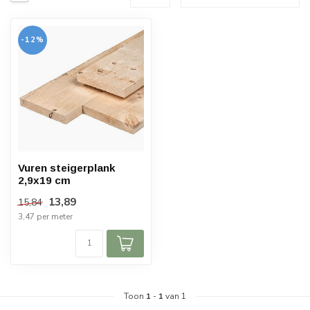
-12%
Vuren steigerplank
2,9x19 cm
13,89
15,84
3,47 per meter
Toon
1
-
1
van 1