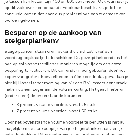
je tussen kan kiezen zijn 400 en 500 centimeter. Ook wanneer je
op dit vlak over een bepaalde voorkeur beschikt zal je tot de
conclusie komen dat daar dus probleemloos aan tegemoet kan
worden gekomen.
Besparen op de aankoop van
steigerplanken?
Steigerplanken staan erom bekend uit zichzelf over een
voordelig prijskaartje te beschikken. Dit gezegd hebbende is het
nog op tal van verschillende manieren mogelijk om een extra
besparing te realiseren. Dit kan onder meer gebeuren door het
kopen van grotere hoeveelheden in één keer. In dat geval kan je
hier bij Handelsonderneming van Viegen B.V. immers aanspraak
maken op een zogenaamde volume korting. Het gaat hierbij om
(onder meer) de onderstaande kortingen:
3 procent volume voordeel vanaf 25 stuks;
7 procent volume voordeel vanaf 50 stuks.
Door het bovenstaande volume voordeel te benutten is het al
mogelijk om de aankoopprijs van je steigerplanken aanzienlijk
extra te drukken. Dit is echter niet alles. Het hoeft niet gezegd