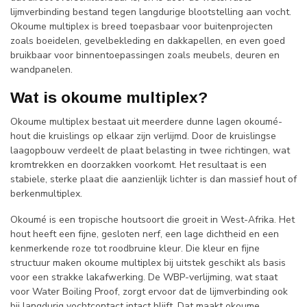
lijmverbinding bestand tegen langdurige blootstelling aan vocht.
Okoume multiplex is breed toepasbaar voor buitenprojecten
zoals boeidelen, gevelbekleding en dakkapellen, en even goed
bruikbaar voor binnentoepassingen zoals meubels, deuren en
wandpanelen.
Wat is okoume multiplex?
Okoume multiplex bestaat uit meerdere dunne lagen okoumé-
hout die kruislings op elkaar zijn verlijmd. Door de kruislingse
laagopbouw verdeelt de plaat belasting in twee richtingen, wat
kromtrekken en doorzakken voorkomt. Het resultaat is een
stabiele, sterke plaat die aanzienlijk lichter is dan massief hout of
berkenmultiplex.
Okoumé is een tropische houtsoort die groeit in West-Afrika. Het
hout heeft een fijne, gesloten nerf, een lage dichtheid en een
kenmerkende roze tot roodbruine kleur. Die kleur en fijne
structuur maken okoume multiplex bij uitstek geschikt als basis
voor een strakke lakafwerking. De WBP-verlijming, wat staat
voor Water Boiling Proof, zorgt ervoor dat de lijmverbinding ook
bij langdurig vochtcontact intact blijft. Dat maakt okoume