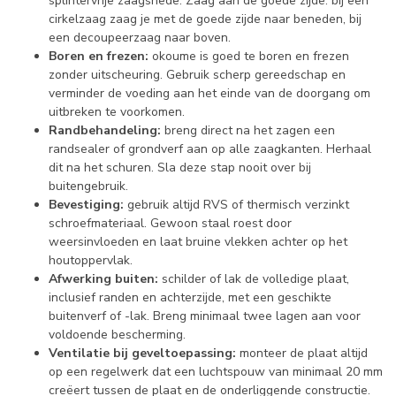
splintervrije zaagsnede. Zaag aan de goede zijde: bij een
cirkelzaag zaag je met de goede zijde naar beneden, bij
een decoupeerzaag naar boven.
Boren en frezen:
okoume is goed te boren en frezen
zonder uitscheuring. Gebruik scherp gereedschap en
verminder de voeding aan het einde van de doorgang om
uitbreken te voorkomen.
Randbehandeling:
breng direct na het zagen een
randsealer of grondverf aan op alle zaagkanten. Herhaal
dit na het schuren. Sla deze stap nooit over bij
buitengebruik.
Bevestiging:
gebruik altijd RVS of thermisch verzinkt
schroefmateriaal. Gewoon staal roest door
weersinvloeden en laat bruine vlekken achter op het
houtoppervlak.
Afwerking buiten:
schilder of lak de volledige plaat,
inclusief randen en achterzijde, met een geschikte
buitenverf of -lak. Breng minimaal twee lagen aan voor
voldoende bescherming.
Ventilatie bij geveltoepassing:
monteer de plaat altijd
op een regelwerk dat een luchtspouw van minimaal 20 mm
creëert tussen de plaat en de onderliggende constructie.