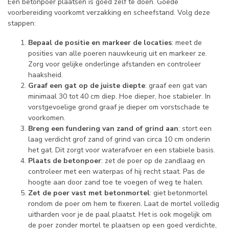
Een betonpoer plaatsen is goed zelf te doen. Goede
voorbereiding voorkomt verzakking en scheefstand. Volg deze
stappen:
Bepaal de positie en markeer de locaties
: meet de
posities van alle poeren nauwkeurig uit en markeer ze.
Zorg voor gelijke onderlinge afstanden en controleer
haaksheid.
Graaf een gat op de juiste diepte
: graaf een gat van
minimaal 30 tot 40 cm diep. Hoe dieper, hoe stabieler. In
vorstgevoelige grond graaf je dieper om vorstschade te
voorkomen.
Breng een fundering van zand of grind aan
: stort een
laag verdicht grof zand of grind van circa 10 cm onderin
het gat. Dit zorgt voor waterafvoer en een stabiele basis.
Plaats de betonpoer
: zet de poer op de zandlaag en
controleer met een waterpas of hij recht staat. Pas de
hoogte aan door zand toe te voegen of weg te halen.
Zet de poer vast met betonmortel
: giet betonmortel
rondom de poer om hem te fixeren. Laat de mortel volledig
uitharden voor je de paal plaatst. Het is ook mogelijk om
de poer zonder mortel te plaatsen op een goed verdichte,