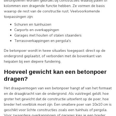
Betonpoeren worden gebruikt bij constructies waarbij palen of
kolommen een dragende functie hebben. Ze vormen de basis
waarop de rest van de constructie rust. Veelvoorkomende
toepassingen zijn:
Schuren en tuinhuizen
Carports en overkappingen
Garages met houten of stalen staanders
Terrasoverkappingen en pergola's
De betonpoer wordt in twee situaties toegepast: direct op de
ondergrond geplaatst, of verbonden met de bovenkant van
heipalen bij een diepere fundering.
Hoeveel gewicht kan een betonpoer
dragen?
Het draagvermogen van een betonpoer hangt af van het formaat
en de draagkracht van de ondergrond. Als vuistregel geldt: hoe
groter het gewicht dat de constructie uitoefent op de poer, hoe
breder het voetblok moet zijn. Een smallere poer van 10x10 cm is
geschikt voor lichte constructies zoals een tuinhuis of pergola.
Voor zwaardere overkappingen of garages kies je een breder