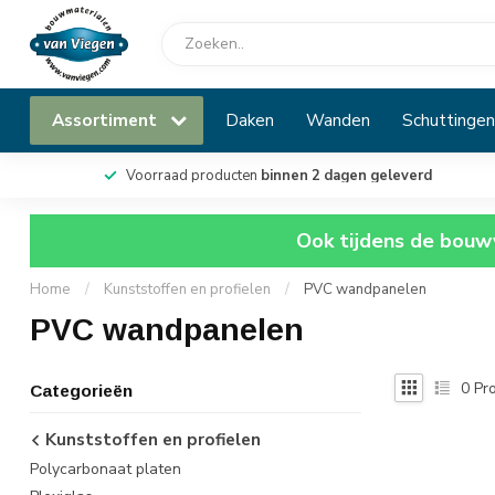
Assortiment
Daken
Wanden
Schuttingen
Voorraad producten
binnen 2 dagen geleverd
Ook tijdens de bouwv
Home
/
Kunststoffen en profielen
/
PVC wandpanelen
PVC wandpanelen
0
Pro
Categorieën
Kunststoffen en profielen
Polycarbonaat platen