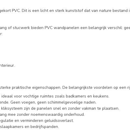
ort PVC. Dit is een licht en sterk kunststof dat van nature bestand i
hang of stucwerk bieden PVC wandpanelen een belangrijk verschil: g
r:
nterieur.
erke praktische eigenschappen. De belangrijkste voordelen op een rij
ideaal voor vochtige ruimtes zoals badkamers en keukens.
ende. Geen voegen, geen schimmelgevoelige naden.
n kliksysteem zijn de panelen snel en zonder vakman te plaatsen.
enlang mee zonder noemenswaardig onderhoud.
ulatie en verminderen geluidsoverlast.
 slaapkamers en bedrijfspanden.