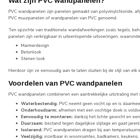
Wat zijn PVC wandpanelen?
PVC wandpanelen zijn panelen gemaakt van polyvinylchloride, afgek
PVC muurpanelen of wandpanelen van PVC genoemd.
Ten opzichte van traditionele wandafwerkingen zoals tegels, be
panelen zijn verkrijgbaar in uiteenlopende uitvoeringen, waaronde
Marmerdesign
Betonlook
Stenen look
Hierdoor zijn ze eenvoudig aan te laten sluiten bij de stijl van elk i
Voordelen van PVC wandpanelen
PVC wandpanelen combineren een aantrekkelijke uitstraling met st
Waterbestendig:
PVC neemt geen vocht op en is daarmee 
Onderhoudsarm:
afnemen met een vochtige doek is voldo
Eenvoudig te monteren:
dankzij het lichte gewicht en ee
Duurzaam:
bestand tegen dagelijkse slijtage en gaat jar
Isolerend:
PVC wandpanelen dragen bij aan temperatuurreg
Veelzijdig:
inzetbaar in woonruimtes, badkamers, keukens,