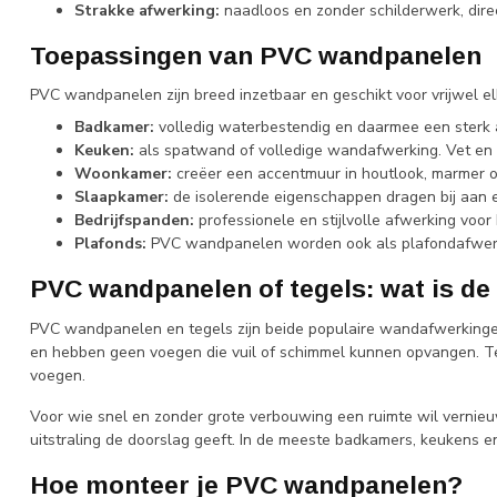
Strakke afwerking:
naadloos en zonder schilderwerk, dire
Toepassingen van PVC wandpanelen
PVC wandpanelen zijn breed inzetbaar en geschikt voor vrijwel e
Badkamer:
volledig waterbestendig en daarmee een sterk a
Keuken:
als spatwand of volledige wandafwerking. Vet en 
Woonkamer:
creëer een accentmuur in houtlook, marmer o
Slaapkamer:
de isolerende eigenschappen dragen bij aan 
Bedrijfspanden:
professionele en stijlvolle afwerking vo
Plafonds:
PVC wandpanelen worden ook als plafondafwerkin
PVC wandpanelen of tegels: wat is de
PVC wandpanelen en tegels zijn beide populaire wandafwerkingen 
en hebben geen voegen die vuil of schimmel kunnen opvangen. Te
voegen.
Voor wie snel en zonder grote verbouwing een ruimte wil vernieuw
uitstraling de doorslag geeft. In de meeste badkamers, keukens 
Hoe monteer je PVC wandpanelen?