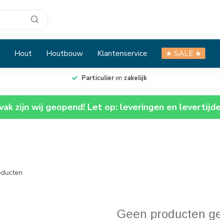
Hout
Houtbouw
Klantenservice
★ SALE ★
Particulier
en
zakelijk
ak zijn wij geopend! Let op: leveringen en levertijd
ducten
Geen producten g