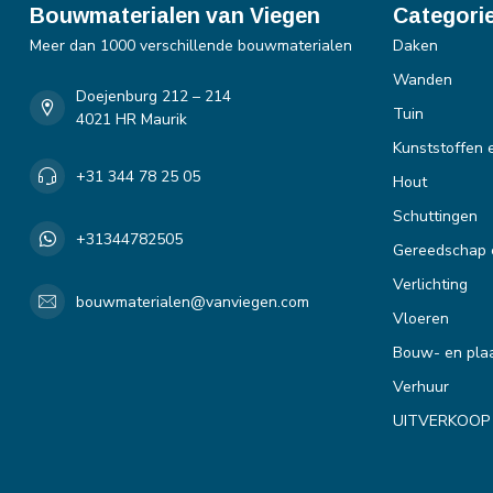
Bouwmaterialen van Viegen
Categori
Meer dan 1000 verschillende bouwmaterialen
Daken
Wanden
Doejenburg 212 – 214
Tuin
4021 HR Maurik
Kunststoffen 
+31 344 78 25 05
Hout
Schuttingen
+31344782505
Gereedschap 
Verlichting
bouwmaterialen@vanviegen.com
Vloeren
Bouw- en plaa
Verhuur
UITVERKOOP