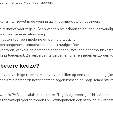
ct na montage klaar voor gebruik.
lke ruimte, zowel in de woning als in commerciële omgevingen:
lternatief voor tegels. Geen voegen om schoon te houden, eenvoudig t
vuil veeg je moeiteloos weg.
f beton voor een moderne of warme uitstraling.
een aangename temperatuur en een rustige sfeer.
or kantoren, winkels en horecagelegenheden, met lage onderhoudskoste
g toegepast. Ze verbergen leidingen en oneffenheden en zorgen voor 
 betere keuze?
voor vochtige ruimtes, maar ze verschillen op een aantal belangrijk
gels zijn harder en beter bestand tegen krassen en hoge temperature
en, is PVC de praktischere keuze. Tegels zijn meer geschikt voor situ
en renovatieprojecten bieden PVC wandpanelen een sterk en duurzaam 