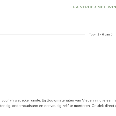
GA VERDER MET WIN
Toon
1
-
0
van 0
oor vrijwel elke ruimte. Bij Bouwmaterialen van Viegen vind je een rui
stendig, onderhoudsarm en eenvoudig zelf te monteren. Ontdek direct 