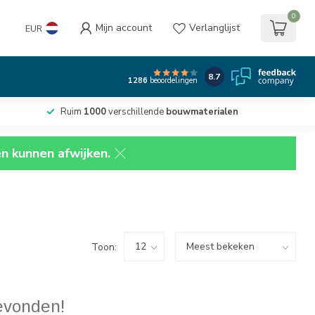
0
Mijn account
Verlanglijst
EUR
8.7
1286
beoordelingen
Ruim
1000
verschillende
bouwmaterialen
en kunnen afwijken.
Toon:
evonden!