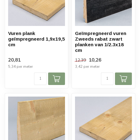
Vuren plank
Geïmpregneerd vuren
geïmpregneerd 1,9x19,5
Zweeds rabat zwart
cm
planken van 1/2.3x18
cm
20,81
10,26
12,39
5,34 per meter
3,42 per meter