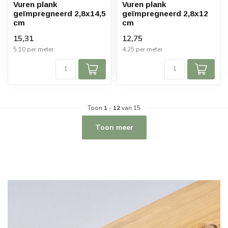
Vuren plank
Vuren plank
geïmpregneerd 2,8x14,5
geïmpregneerd 2,8x12
cm
cm
15,31
12,75
5,10 per meter
4,25 per meter
Toon
1
-
12
van 15
Toon meer