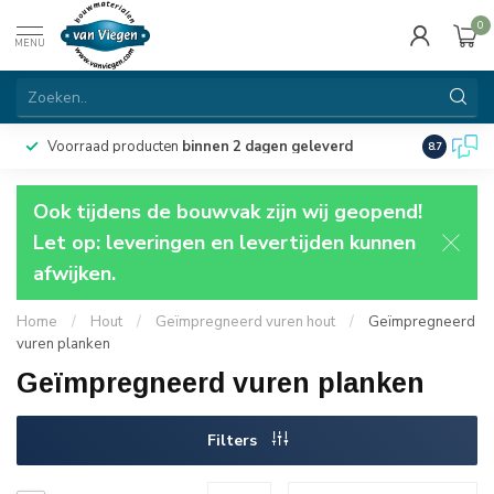
0
MENU
Voorraad producten
binnen 2 dagen geleverd
Particulie
8.7
Ook tijdens de bouwvak zijn wij geopend!
Let op: leveringen en levertijden kunnen
afwijken.
Home
/
Hout
/
Geïmpregneerd vuren hout
/
Geïmpregneerd
vuren planken
Geïmpregneerd vuren planken
Filters