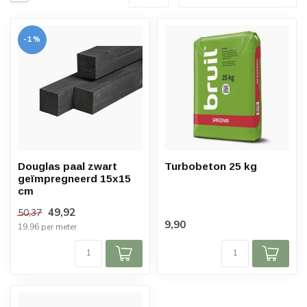
-1%
Douglas paal zwart
Turbobeton 25 kg
geïmpregneerd 15x15
cm
49,92
50,37
9,90
19,96 per meter