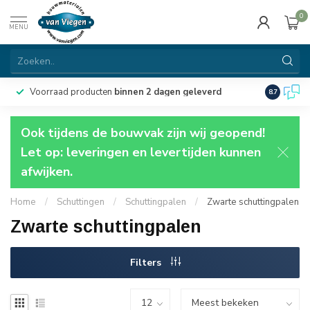
0
MENU
Voorraad producten
binnen 2 dagen geleverd
Particulie
8.7
Ook tijdens de bouwvak zijn wij geopend!
Let op: leveringen en levertijden kunnen
afwijken.
Home
/
Schuttingen
/
Schuttingpalen
/
Zwarte schuttingpalen
Zwarte schuttingpalen
Filters