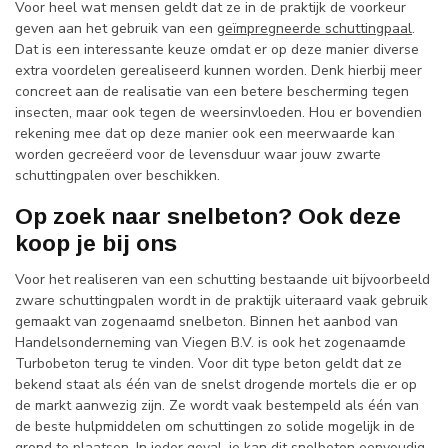
Voor heel wat mensen geldt dat ze in de praktijk de voorkeur
geven aan het gebruik van een
geïmpregneerde schuttingpaal
.
Dat is een interessante keuze omdat er op deze manier diverse
extra voordelen gerealiseerd kunnen worden. Denk hierbij meer
concreet aan de realisatie van een betere bescherming tegen
insecten, maar ook tegen de weersinvloeden. Hou er bovendien
rekening mee dat op deze manier ook een meerwaarde kan
worden gecreëerd voor de levensduur waar jouw zwarte
schuttingpalen over beschikken.
Op zoek naar snelbeton? Ook deze
koop je bij ons
Voor het realiseren van een schutting bestaande uit bijvoorbeeld
zware schuttingpalen wordt in de praktijk uiteraard vaak gebruik
gemaakt van zogenaamd snelbeton. Binnen het aanbod van
Handelsonderneming van Viegen B.V. is ook het zogenaamde
Turbobeton terug te vinden. Voor dit type beton geldt dat ze
bekend staat als één van de snelst drogende mortels die er op
de markt aanwezig zijn. Ze wordt vaak bestempeld als één van
de beste hulpmiddelen om schuttingen zo solide mogelijk in de
grond te plaatsen. In ieder geval, je kan dit snelbeton eenvoudig