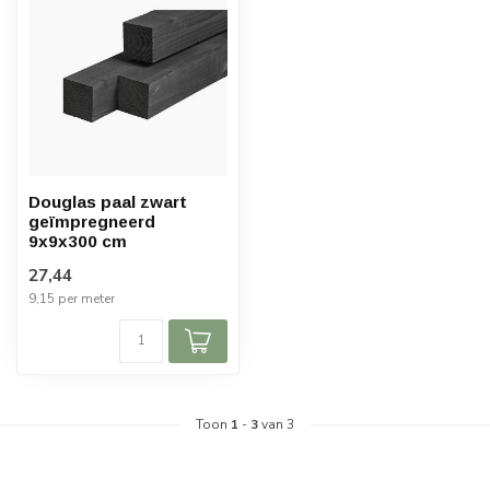
Douglas paal zwart
geïmpregneerd
9x9x300 cm
27,44
9,15 per meter
Toon
1
-
3
van 3