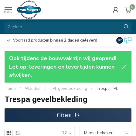
0
MENU
Voorraad producten
binnen 2 dagen geleverd
Particulie
8.7
Ook tijdens de bouwvak zijn wij geopend!
Let op: leveringen en levertijden kunnen
afwijken.
Home
/
Wanden
/
HPL gevelbekleding
/
Trespa HPL
Trespa gevelbekleding
Filters