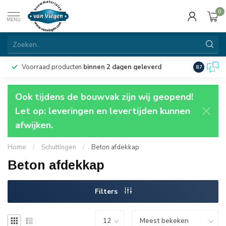
0
MENU
Voorraad producten
binnen 2 dagen geleverd
Particulie
8.7
Ook tijdens de bouwvak zijn wij geopend!
Let op: leveringen en levertijden kunnen
afwijken.
Home
/
Schuttingen
/
Beton afdekkap
Beton afdekkap
Filters