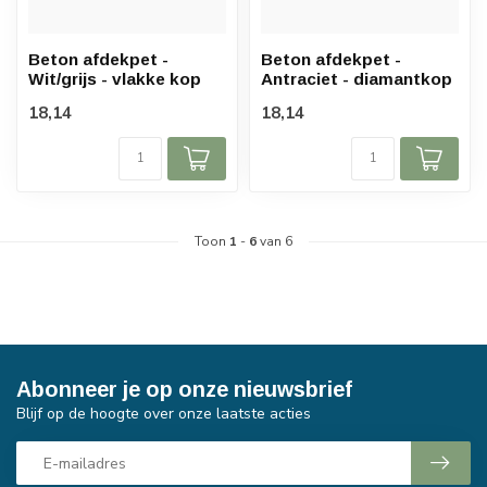
Beton afdekpet -
Beton afdekpet -
Wit/grijs - vlakke kop
Antraciet - diamantkop
18,14
18,14
Toon
1
-
6
van 6
Abonneer je op onze nieuwsbrief
Blijf op de hoogte over onze laatste acties