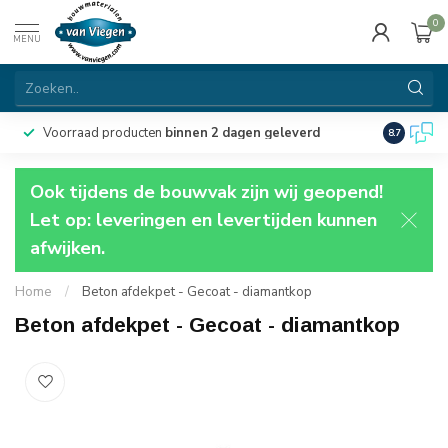
0
MENU
Voorraad producten
binnen 2 dagen geleverd
Particulie
8.7
Ook tijdens de bouwvak zijn wij geopend!
Let op: leveringen en levertijden kunnen
afwijken.
Home
/
Beton afdekpet - Gecoat - diamantkop
Beton afdekpet - Gecoat - diamantkop