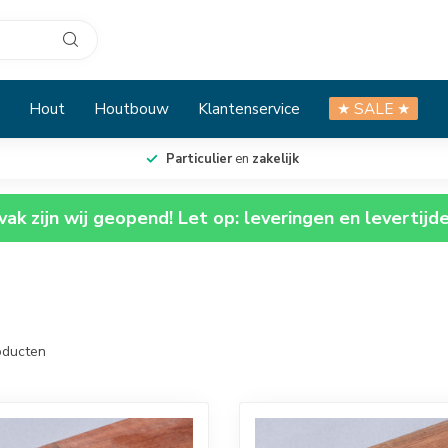
Hout
Houtbouw
Klantenservice
★ SALE ★
Particulier
en
zakelijk
ak zijn wij geopend! Let op: leveringen en levertijd
ducten