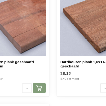
en plank geschaafd
Hardhouten plank 1,6x14
cm
geschaafd
28,16
er
8,40 per meter