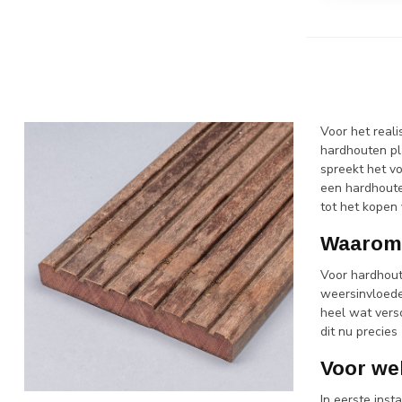
Voor het real
hardhouten pla
spreekt het vo
een hardhoute
tot het kopen
Waarom 
Voor hardhout
weersinvloede
heel wat vers
dit nu precies 
Voor we
In eerste inst