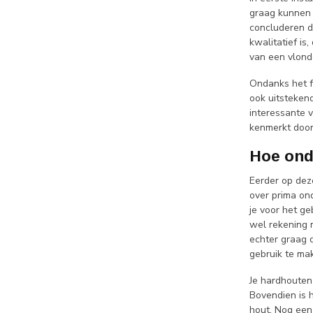
graag kunnen 
concluderen d
kwalitatief i
van een vlond
Ondanks het f
ook uitsteken
interessante v
kenmerkt door
Hoe ond
Eerder op dez
over prima on
je voor het ge
wel rekening m
echter graag 
gebruik te ma
Je hardhouten 
Bovendien is 
hout. Nog een