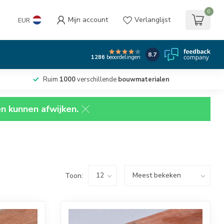
0
Mijn account
Verlanglijst
EUR
8.7
1286
beoordelingen
Ruim
1000
verschillende
bouwmaterialen
en kunnen afwijken.
Toon: