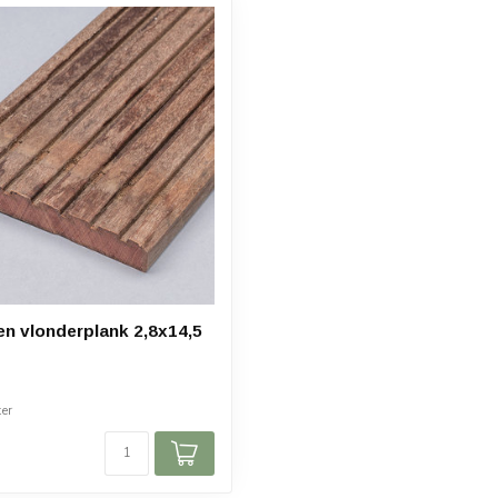
n vlonderplank 2,8x14,5
er