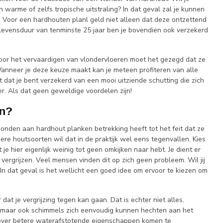
warme of zelfs tropische uitstraling? In dat geval zal je kunnen
 Voor een hardhouten planl geld niet alleen dat deze ontzettend
 levensduur van tenminste 25 jaar ben je bovendien ook verzekerd
voor het vervaardigen van vlondervloeren moet het gezegd dat ze
anneer je deze keuze maakt kan je meteen profiteren van alle
 dat je bent verzekerd van een mooi uitziende schutting die zich
r. Als dat geen geweldige voordelen zijn!
en?
nden aan hardhout planken betrekking heeft tot het feit dat ze
re houtsoorten wil dat in de praktijk wel eens tegenvallen. Kies
e hier eigenlijk weinig tot geen omkijken naar hebt. Je dient er
vergrijzen. Veel mensen vinden dit op zich geen probleem. Wil jij
In dat geval is het wellicht een goed idee om ervoor te kiezen om
at je vergrijzing tegen kan gaan. Dat is echter niet alles.
n, maar ook schimmels zich eenvoudig kunnen hechten aan het
or over betere waterafstotende eigenschappen komen te