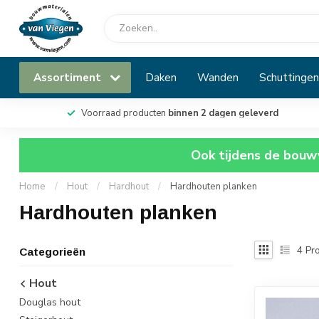
Assortiment
Daken
Wanden
Schuttingen
Voorraad producten
binnen 2 dagen geleverd
Ook tijdens de bouwv
Home
/
Hout
/
Hardhout
/
Hardhouten planken
Hardhouten planken
4
Pro
Categorieën
Hout
Douglas hout