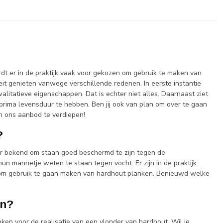
rdt er in de praktijk vaak voor gekozen om gebruik te maken van
eit genieten vanwege verschillende redenen. In eerste instantie
alitatieve eigenschappen. Dat is echter niet alles. Daarnaast ziet
rima levensduur te hebben. Ben jij ook van plan om over te gaan
n ons aanbod te verdiepen!
?
r bekend om staan goed beschermd te zijn tegen de
n mannetje weten te staan tegen vocht. Er zijn in de praktijk
n om gebruik te gaan maken van hardhout planken. Benieuwd welke
en?
ken voor de realisatie van een vlonder van hardhout. Wil je