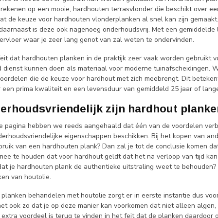
rekenen op een mooie, hardhouten terrasvlonder die beschikt over een 
at de keuze voor hardhouten vlonderplanken al snel kan zijn gemaakt.
s, daarnaast is deze ook nagenoeg onderhoudsvrij. Met een gemiddelde
ervloer waar je zeer lang genot van zal weten te ondervinden.
eit dat hardhouten planken in de praktijk zeer vaak worden gebruikt 
d dienst kunnen doen als materiaal voor moderne tuinafscheidingen. W
oordelen die de keuze voor hardhout met zich meebrengt. Dit betekent
 een prima kwaliteit en een levensduur van gemiddeld 25 jaar of lange
erhoudsvriendelijk zijn hardhout plank
e pagina hebben we reeds aangehaald dat één van de voordelen verbo
derhoudsvriendelijke eigenschappen beschikken. Bij het kopen van ande
bruik van een hardhouten plank? Dan zal je tot de conclusie komen dat j
ee te houden dat voor hardhout geldt dat het na verloop van tijd kan 
dat je hardhouten plank de authentieke uitstraling weet te behouden? 
ken van houtolie.
planken behandelen met houtolie zorgt er in eerste instantie dus voor d
het ook zo dat je op deze manier kan voorkomen dat niet alleen alge
 extra voordeel is terug te vinden in het feit dat de planken daardo