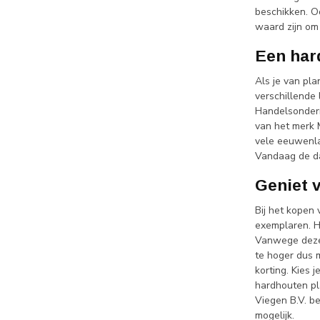
beschikken. Oo
waard zijn om
Een har
Als je van pl
verschillende 
Handelsondern
van het merk 
vele eeuwenla
Vandaag de da
Geniet 
Bij het kopen
exemplaren. Hi
Vanwege deze 
te hoger dus 
korting. Kies 
hardhouten pl
Viegen B.V. be
mogelijk.