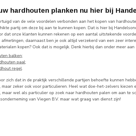
uw hardhouten planken nu hier bij Hand
vertuigd van de vele voordelen verbonden aan het kopen van hardhouten
hikte partij om deze bij aan te kunnen kopen. Dat is hier bij Handels
or dat onze klanten kunnen rekenen op een aantal uitstekende voordel
afmetingen, daarnaast ben je ook altijd verzekerd van een zeer intere
terialen kopen? Ook dat is mogelijk. Denk hierbij dan onder meer aan
ten balken
;
dhouten paal
;
dhout regel
.
or zich dat in de praktijk verschillende partijen behoefte kunnen heb
, maar zeker ook voor particulieren. Heel wat doe-het-zelvers kiezen er
jf, maar wel als particulier op zoek naar hardhouten palen om aan te sc
elsonderneming van Viegen B.V. maar wat graag van dienst zijn!