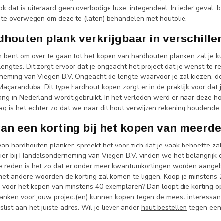
k dat is uiteraard geen overbodige luxe, integendeel. In ieder geval,
 te overwegen om deze te (laten) behandelen met houtolie.
dhouten plank verkrijgbaar in verschille
an bent om over te gaan tot het kopen van hardhouten planken zal je 
lengtes. Dit zorgt ervoor dat je ongeacht het project dat je wenst te real
eming van Viegen B.V. Ongeacht de lengte waarvoor je zal kiezen, de 
Maçaranduba. Dit type
hardhout kopen
zorgt er in de praktijk voor dat
ng in Nederland wordt gebruikt. In het verleden werd er naar deze h
g is het echter zo dat we naar dit hout verwijzen rekening houdende
van een korting bij het kopen van meerd
 van hardhouten planken spreekt het voor zich dat je vaak behoefte 
er bij Handelsonderneming van Viegen B.V. vinden we het belangrijk om
reden is het zo dat er onder meer kwantumkortingen worden aangebo
met andere woorden de korting zal komen te liggen. Koop je minstens 
je voor het kopen van minstens 40 exemplaren? Dan loopt die korting op 
anken voor jouw project(en) kunnen kopen tegen de meest interessant
slist aan het juiste adres. Wil je liever ander
hout bestellen
tegen een 