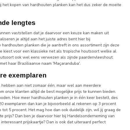
 bij het kopen van hardhouten planken kan het dus zeker de moeite
nde lengtes
kunnen vaststellen dat je daarvoor een keuze kan maken uit
iseren je altijd aan het juiste adres bent hier bij
hardhouten planken die je aantreft in ons assortiment zijn deze
 je kiest voor een klassieke net als tropische houtsoort welke al
outsoort ook wel eens verwezen als zijnde paardenvleeshout.
 met haar Braziliaanse naam 'Maçaranduba'.
ere exemplaren
zal hebben aan niet zomaar één, maar wel aan meerdere
 onze klanten altijd de best mogelijke prijs te kunnen bieden.
den. Hoe meer hardhouten planken je in één keer bestelt, des
20 exemplaren dan kan je bijvoorbeeld al rekenen op 3 procent
tot 5 procent. Het mag hoe dan ook duidelijk zijn, wil jij graag de
e prijs? Dan ben je daarvoor hier bij Handelsonderneming van
interessant prijskaartje? Dan is ook dat uiteraard perfect