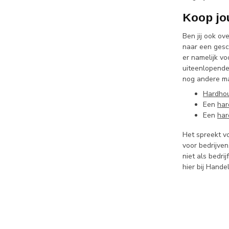
Koop jo
Ben jij ook o
naar een gesc
er namelijk vo
uiteenlopende 
nog andere ma
Hardhou
Een
har
Een
har
Het spreekt vo
voor bedrijven
niet als bedri
hier bij Hand