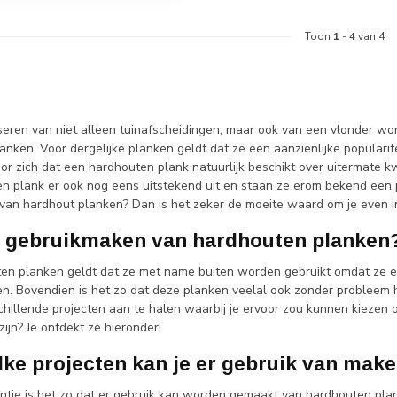
Toon
1
-
4
van 4
iseren van niet alleen tuinafscheidingen, maar ook van een vlonder wo
nken. Voor dergelijke planken geldt dat ze een aanzienlijke popularit
or zich dat een hardhouten plank natuurlijk beschikt over uitermate kw
n plank er ook nog eens uitstekend uit en staan ze erom bekend een p
 van hardhout planken? Dan is het zeker de moeite waard om je even i
gebruikmaken van hardhouten planken
en planken geldt dat ze met name buiten worden gebruikt omdat ze e
n. Bovendien is het zo dat deze planken veelal ook zonder probleem hu
chillende projecten aan te halen waarbij je ervoor zou kunnen kieze
zijn? Je ontdekt ze hieronder!
lke projecten kan je er gebruik van mak
antie is het zo dat er gebruik kan worden gemaakt van hardhouten plan