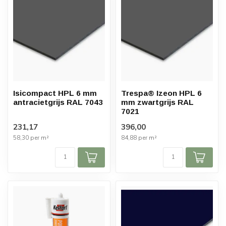
Isicompact HPL 6 mm
Trespa® Izeon HPL 6
antracietgrijs RAL 7043
mm zwartgrijs RAL
7021
231,17
396,00
58,30 per m²
84,88 per m²