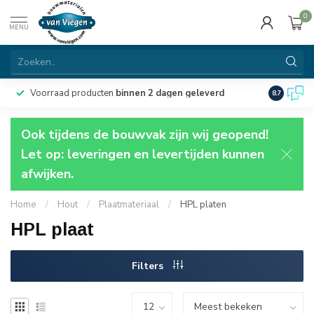
0
MENU
Voorraad producten
binnen 2 dagen geleverd
Particulie
8.7
Ook tijdens de bouwvak zijn wij geopend!
Let op: leveringen en levertijden kunnen
afwijken.
Home
/
Hout
/
Plaatmateriaal
/
HPL platen
HPL plaat
Filters