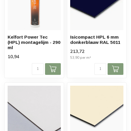
Kelfort Power Tec
Isicompact HPL 6 mm
(HPL) montagelijm - 290
donkerblauw RAL 5011
ml
213,72
10,94
53,90 per m²