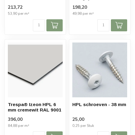
213,72
198,20
53,90 per m²
49,98 per m²
Trespa® Izeon HPL 6
HPL schroeven - 38 mm
mm cremewit RAL 9001
396,00
25,00
84,88 per m²
0,25 per Stuk