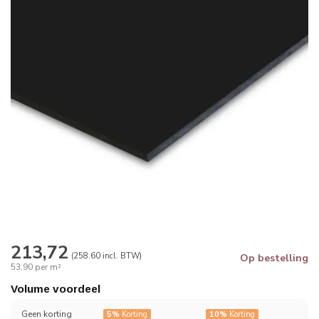
213,72
(258.60 incl. BTW)
Op bestelling
53,90 per m²
Volume voordeel
Geen korting
5%
Korting
10%
Korting