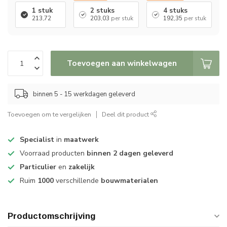
1 stuk
2 stuks
4 stuks
213,72
203,03
per stuk
192,35
per stuk
Toevoegen aan winkelwagen
binnen 5 - 15 werkdagen geleverd
Toevoegen om te vergelijken
Deel dit product
Specialist
in
maatwerk
Voorraad producten
binnen 2 dagen geleverd
Particulier
en
zakelijk
Ruim
1000
verschillende
bouwmaterialen
Productomschrijving