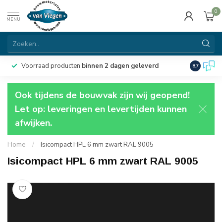
0
MENU
Voorraad producten
binnen 2 dagen geleverd
Particulie
8.7
Ook tijdens de bouwvak zijn wij geopend!
Let op: leveringen en levertijden kunnen
afwijken.
Home
/
Isicompact HPL 6 mm zwart RAL 9005
Isicompact HPL 6 mm zwart RAL 9005