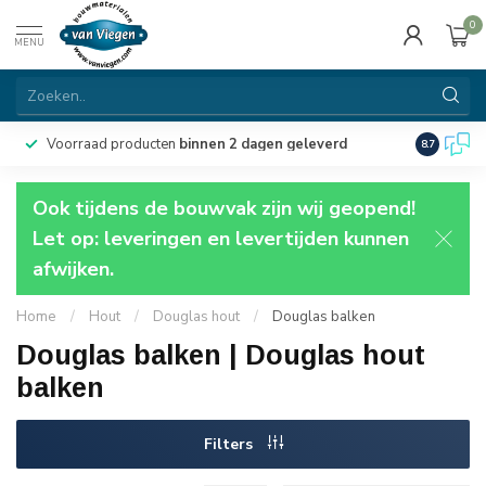
0
MENU
Voorraad producten
binnen 2 dagen geleverd
Particulie
8.7
Ook tijdens de bouwvak zijn wij geopend!
Let op: leveringen en levertijden kunnen
afwijken.
Home
/
Hout
/
Douglas hout
/
Douglas balken
Douglas balken | Douglas hout
balken
Filters