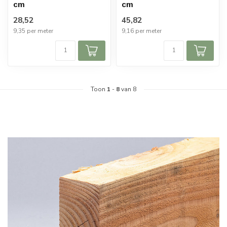
cm
cm
28,52
45,82
9,35 per meter
9,16 per meter
Toon
1
-
8
van 8