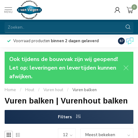
0
MENU
Voorraad producten
binnen 2 dagen geleverd
Particulie
8.7
Ook tijdens de bouwvak zijn wij geopend!
Let op: leveringen en levertijden kunnen
afwijken.
Home
/
Hout
/
Vuren hout
/
Vuren balken
Vuren balken | Vurenhout balken
Filters