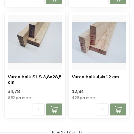
Vuren balk SLS 3,8x28,5
Vuren balk 4,4x12 cm
cm
34,78
12,84
6,82 per meter
4,28 per meter
Toon
1
-
12
van 17