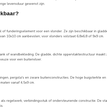
ange levensduur gewenst zijn.
ikbaar?
 of funderingselement voor een vlonder. Ze zijn beschikbaar in gladde
van 10x10 cm aanbevolen; voor vlonders volstaat 6,8x6,8 of 9x9 cm.
ank of wandbekleding. De gladde, dichte oppervlaktestructuur maakt 
keuze voor een buitenvloer.
gen, pergola's en zware buitenconstructies. De hoge buigsterkte en 
n maten vanaf 4,5x9 cm.
als regelwerk, verbindingsstuk of ondersteunende constructie. De sta
is.