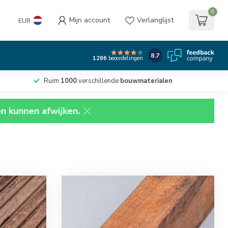
0
Mijn account
Verlanglijst
EUR
8.7
1286
beoordelingen
Ruim
1000
verschillende
bouwmaterialen
en kunnen afwijken.