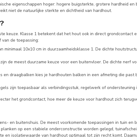
ische eigenschappen hoger: hogere buigsterkte, grotere hardheid en 
kt niet de natuurlijke sterkte en dichtheid van hardhout.
n?
te keuze. Klasse 1 betekent dat het hout ook in direct grondcontact 
f van de toepassing:
an minimaal 10x10 cm in duurzaamheidsklasse 1. De dichte houtstruct
ijn de meest duurzame keuze voor een buitenvloer. De dichte nerf v
s en draagbalken kies je hardhouten balken in een afmeting die past 
els zijn toepasbaar als verbindingsstuk, regelwerk of ondersteuning in
irecter het grondcontact, hoe meer de keuze voor hardhout zich terug
nens- en buitenshuis. De meest voorkomende toepassingen in tuin en b
 planken op een stabiele onderconstructie worden gelegd, tuinafsch
te en isolatiewaarde van hardhout optimaal tot zijn recht komt. Daa