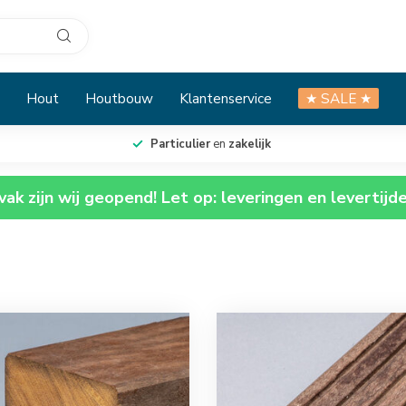
Hout
Houtbouw
Klantenservice
★ SALE ★
Particulier
en
zakelijk
ak zijn wij geopend! Let op: leveringen en levertijd