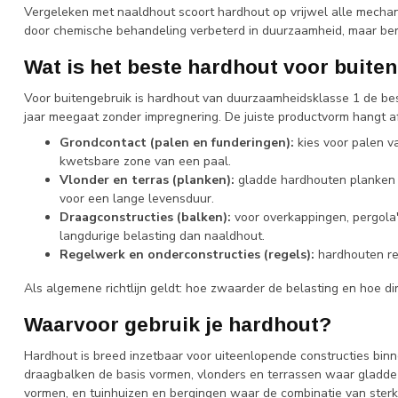
Vergeleken met naaldhout scoort hardhout op vrijwel alle mechan
door chemische behandeling verbeterd in duurzaamheid, maar berei
Wat is het beste hardhout voor buite
Voor buitengebruik is hardhout van duurzaamheidsklasse 1 de bes
jaar meegaat zonder impregnering. De juiste productvorm hangt a
Grondcontact (palen en funderingen):
kies voor palen v
kwetsbare zone van een paal.
Vlonder en terras (planken):
gladde hardhouten planken z
voor een lange levensduur.
Draagconstructies (balken):
voor overkappingen, pergola'
langdurige belasting dan naaldhout.
Regelwerk en onderconstructies (regels):
hardhouten reg
Als algemene richtlijn geldt: hoe zwaarder de belasting en hoe d
Waarvoor gebruik je hardhout?
Hardhout is breed inzetbaar voor uiteenlopende constructies bin
draagbalken de basis vormen, vlonders en terrassen waar gladde
vormen, en tuinhuizen en bergingen waar de combinatie van sterk