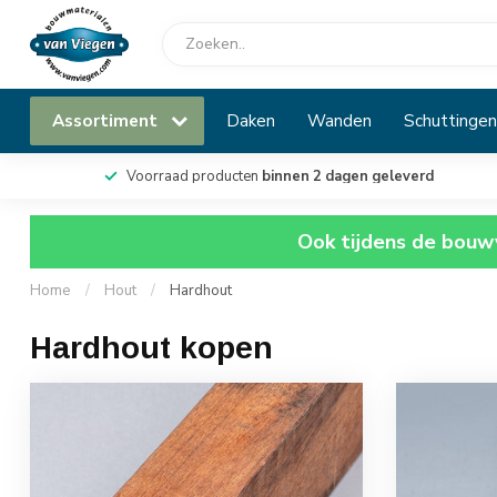
Assortiment
Daken
Wanden
Schuttingen
Voorraad producten
binnen 2 dagen geleverd
Ook tijdens de bouwv
Home
/
Hout
/
Hardhout
Hardhout kopen