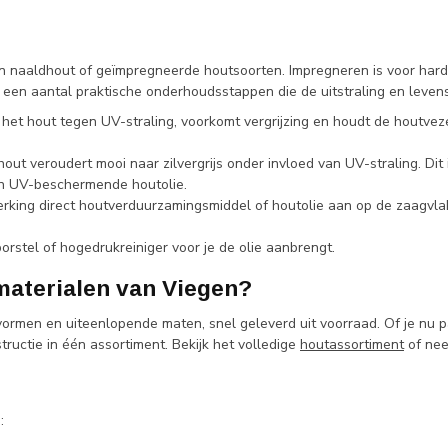
 naaldhout of geïmpregneerde houtsoorten. Impregneren is voor hardh
er een aantal praktische onderhoudsstappen die de uitstraling en leven
het hout tegen UV-straling, voorkomt vergrijzing en houdt de houtveze
t veroudert mooi naar zilvergrijs onder invloed van UV-straling. Dit i
en UV-beschermende houtolie.
king direct houtverduurzamingsmiddel of houtolie aan op de zaagvlak
orstel of hogedrukreiniger voor je de olie aanbrengt.
aterialen van Viegen?
vormen en uiteenlopende maten, snel geleverd uit voorraad. Of je nu p
tructie in één assortiment. Bekijk het volledige
houtassortiment
of nee
: