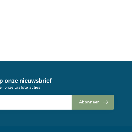
p onze nieuwsbrief
er onze laatste acties
Abonneer