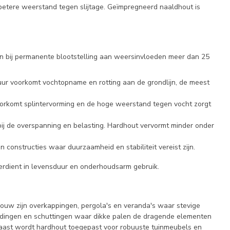
betere weerstand tegen slijtage. Geïmpregneerd naaldhout is
en bij permanente blootstelling aan weersinvloeden meer dan 25
uur voorkomt vochtopname en rotting aan de grondlijn, de meest
oorkomt splintervorming en de hoge weerstand tegen vocht zorgt
bij de overspanning en belasting. Hardhout vervormt minder onder
 constructies waar duurzaamheid en stabiliteit vereist zijn.
verdient in levensduur en onderhoudsarm gebruik.
ouw zijn overkappingen, pergola's en veranda's waar stevige
eidingen en schuttingen waar dikke palen de dragende elementen
rnaast wordt hardhout toegepast voor robuuste tuinmeubels en