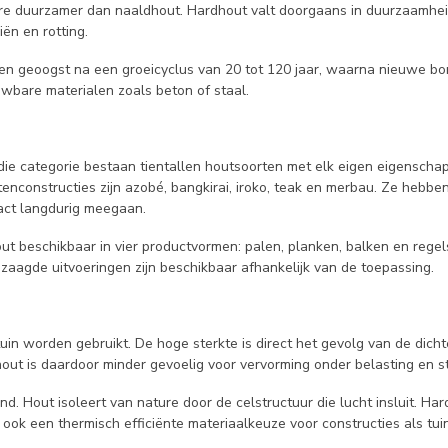
ure duurzamer dan naaldhout. Hardhout valt doorgaans in duurzaamhei
ën en rotting.
n geoogst na een groeicyclus van 20 tot 120 jaar, waarna nieuwe bo
wbare materialen zoals beton of staal.
e categorie bestaan tientallen houtsoorten met elk eigen eigenschap
enconstructies zijn azobé, bangkirai, iroko, teak en merbau. Ze hebb
act langdurig meegaan.
t beschikbaar in vier productvormen: palen, planken, balken en regel
aagde uitvoeringen zijn beschikbaar afhankelijk van de toepassing.
in worden gebruikt. De hoge sterkte is direct het gevolg van de dicht
out is daardoor minder gevoelig voor vervorming onder belasting en st
 Hout isoleert van nature door de celstructuur die lucht insluit. Hardh
 ook een thermisch efficiënte materiaalkeuze voor constructies als tu