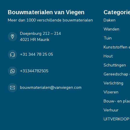
Bouwmaterialen van Viegen
Categori
Meer dan 1000 verschillende bouwmaterialen
Daken
Wanden
Doejenburg 212 – 214
Tuin
4021 HR Maurik
Kunststoffen 
+31 344 78 25 05
Hout
Schuttingen
+31344782505
Gereedschap 
Verlichting
bouwmaterialen@vanviegen.com
Vloeren
Bouw- en plaa
Verhuur
UITVERKOOP