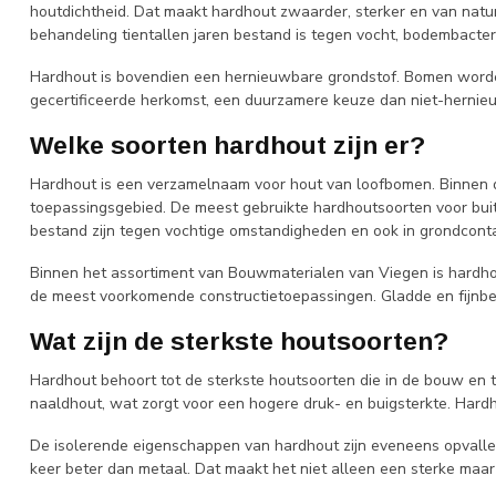
houtdichtheid. Dat maakt hardhout zwaarder, sterker en van nat
behandeling tientallen jaren bestand is tegen vocht, bodembacteri
Hardhout is bovendien een hernieuwbare grondstof. Bomen worde
gecertificeerde herkomst, een duurzamere keuze dan niet-hernieu
Welke soorten hardhout zijn er?
Hardhout is een verzamelnaam voor hout van loofbomen. Binnen di
toepassingsgebied. De meest gebruikte hardhoutsoorten voor buit
bestand zijn tegen vochtige omstandigheden en ook in grondcont
Binnen het assortiment van Bouwmaterialen van Viegen is hardhou
de meest voorkomende constructietoepassingen. Gladde en fijnbez
Wat zijn de sterkste houtsoorten?
Hardhout behoort tot de sterkste houtsoorten die in de bouw en tu
naaldhout, wat zorgt voor een hogere druk- en buigsterkte. Hardh
De isolerende eigenschappen van hardhout zijn eveneens opvallend.
keer beter dan metaal. Dat maakt het niet alleen een sterke maar