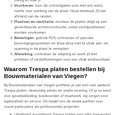
stevig en vlak is.
Voorboren:
boor de schroefgaten voor met iets extra
ruimte voor werking van de plaat. Houd minimaal 20 mm
afstand van de randen.
Plaatsen en ventilatie:
monteer de platen altijd op een
geventileerde achterconstructie, zodat vochtproblemen
worden voorkomen.
Bevestigen:
gebruik RVS-schroeven of speciale
bevestigingssystemen en draai deze niet te strak aan, om
spanning in de plaat te vermijden.
Afwerking:
controleer de uitlijning en werk af met
profielen of randafwerkingen voor een strak eindresultaat.
Waarom Trespa platen bestellen bij
Bouwmaterialen van Viegen?
Bij Bouwmaterialen van Viegen profiteer je van een ruim aanbod
Trespa platen, deskundig advies en snelle levering. Of je nu kiest
voor gevelbekleding, boeiboorden of maatwerk, wij zorgen voor
topkwaliteit en service. Dit maakt ons de ideale partner voor
zowel particuliere als professionele projecten.
Uitgebreid assortiment Trespa platen voor elke toepassing