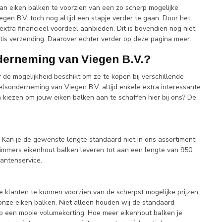
 van eiken balken te voorzien van een zo scherp mogelijke
en B.V. toch nog altijd een stapje verder te gaan. Door het
tra financieel voordeel aanbieden. Dit is bovendien nog niet
tis verzending. Daarover echter verder op deze pagina meer.
derneming van Viegen B.V.?
er de mogelijkheid beschikt om ze te kopen bij verschillende
delsonderneming van Viegen B.V. altijd enkele extra interessante
kiezen om jouw eiken balken aan te schaffen hier bij ons? De
 Kan je de gewenste lengte standaard niet in ons assortiment
 immers eikenhout balken leveren tot aan een lengte van 950
antenservice.
e klanten te kunnen voorzien van de scherpst mogelijke prijzen
onze eiken balken. Niet alleen houden wij de standaard
p een mooie volumekorting. Hoe meer eikenhout balken je