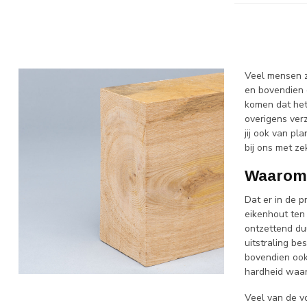
Veel mensen z
en bovendien o
komen dat het
overigens ver
jij ook van pl
bij ons met ze
Waarom 
Dat er in de p
eikenhout ten 
ontzettend duu
uitstraling be
bovendien ook
hardheid waar
Veel van de v