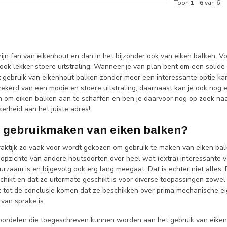
Toon
1
-
6
van 6
ijn fan van
eikenhout
en dan in het bijzonder ook van eiken balken. V
ok lekker stoere uitstraling. Wanneer je van plan bent om een solide c
 gebruik van eikenhout balken zonder meer een interessante optie kan 
zekerd van een mooie en stoere uitstraling, daarnaast kan je ook no
an om eiken balken aan te schaffen en ben je daarvoor nog op zoek naa
kerheid aan het juiste adres!
gebruikmaken van eiken balken?
raktijk zo vaak voor wordt gekozen om gebruik te maken van eiken balk
opzichte van andere houtsoorten over heel wat (extra) interessante voo
rzaam is en bijgevolg ook erg lang meegaat. Dat is echter niet alles.
schikt en dat ze uitermate geschikt is voor diverse toepassingen zowel 
 tot de conclusie komen dat ze beschikken over prima mechanische ei
van sprake is.
oordelen die toegeschreven kunnen worden aan het gebruik van eiken