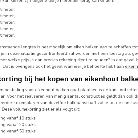
 kan kiezen zijn degene die je hieronder terug kan vinden:
timeter;
timeter;
timeter;
timeter;
timeter.
enstaande lengtes is het mogelijk om eiken balken aan te schaffen tot
 je in deze situatie geconfronteerd zal worden met een toeslag als g
met welke prijs je dan precies rekening dient te houden? In dat geva
e. Dat is overigens ook het geval wanneer je behoefte hebt aan
eikenh
orting bij het kopen van eikenhout balk
n bestelling voor eikenhout balken gaat plaatsen is de kans ontzetten
r. Voor het realiseren van menig aantal constructies geldt dan ook da
erdere exemplaren van dezelfde balk aanschaft zal je tot de conclu
 Deze volumekorting ziet er als volgt uit:
ing vanaf 10 stuks;
ing vanaf 20 stuks;
ing vanaf 50 stuks.