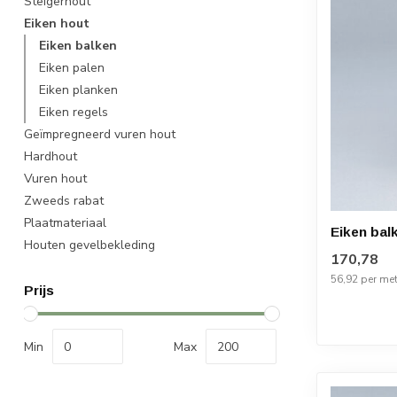
Steigerhout
Eiken hout
Eiken balken
Eiken palen
Eiken planken
Eiken regels
Geïmpregneerd vuren hout
Hardhout
Vuren hout
Zweeds rabat
Plaatmateriaal
Eiken bal
Houten gevelbekleding
170,78
56,92 per met
Prijs
Min
Max