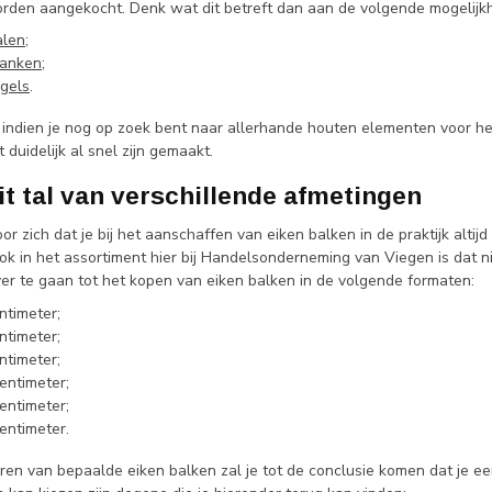
rden aangekocht. Denk wat dit betreft dan aan de volgende mogelijkhe
alen
;
lanken
;
egels
.
l, indien je nog op zoek bent naar allerhande houten elementen voor h
 duidelijk al snel zijn gemaakt.
t tal van verschillende afmetingen
or zich dat je bij het aanschaffen van eiken balken in de praktijk alt
ok in het assortiment hier bij Handelsonderneming van Viegen is dat n
er te gaan tot het kopen van eiken balken in de volgende formaten:
ntimeter;
ntimeter;
ntimeter;
entimeter;
entimeter;
entimeter.
teren van bepaalde eiken balken zal je tot de conclusie komen dat je 