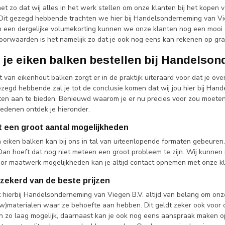
et zo dat wij alles in het werk stellen om onze klanten bij het kopen
 Dit gezegd hebbende trachten we hier bij Handelsonderneming van Vieg
 een dergelijke volumekorting kunnen we onze klanten nog een mooi ex
voorwaarden is het namelijk zo dat je ook nog eens kan rekenen op gra
je eiken balken bestellen bij Handelson
t van eikenhout balken zorgt er in de praktijk uiteraard voor dat je ov
gezegd hebbende zal je tot de conclusie komen dat wij jou hier bij Han
en aan te bieden. Benieuwd waarom je er nu precies voor zou moeten 
redenen ontdek je hieronder.
it een groot aantal mogelijkheden
 eiken balken kan bij ons in tal van uiteenlopende formaten gebeuren.
Dan hoeft dat nog niet meteen een groot probleem te zijn. Wij kunnen
oor maatwerk mogelijkheden kan je altijd contact opnemen met onze kl
erzekerd van de beste prijzen
t hierbij Handelsonderneming van Viegen B.V. altijd van belang om onz
uw)materialen waar ze behoefte aan hebben. Dit geldt zeker ook voor 
n zo laag mogelijk, daarnaast kan je ook nog eens aanspraak maken o