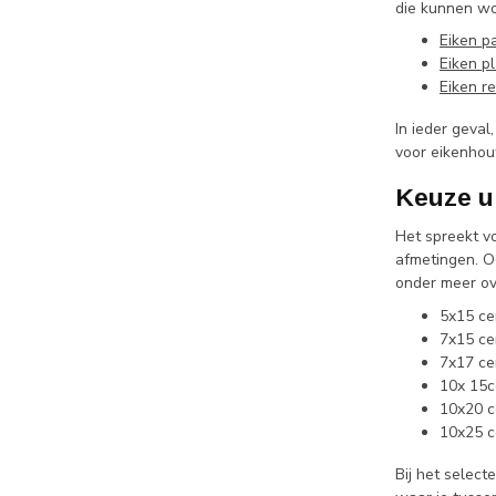
die kunnen wo
Eiken p
Eiken p
Eiken r
In ieder geva
voor eikenhout
Keuze ui
Het spreekt vo
afmetingen. O
onder meer ov
5x15 ce
7x15 ce
7x17 ce
10x 15c
10x20 c
10x25 c
Bij het selec