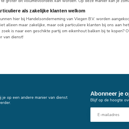
 te groter dit volumevoordeel kan worden. Op deze manier kan je zomaa
articuliere als zakelijke klanten welkom
kunnen hier bij Handelsonderneming van Viegen B.V. worden aangekocht
niet alleen maar zakelijke, maar ook particuliere klanten bij ons aan he
zoek is naar een geschikte partij om eikenhout balken bij te kopen? Of 
er van dienst!
Abonneer je o
j je op een andere manier van dienst
Blijf op de hoogte ov
erder.