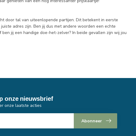
r genieten van een nog interessanter prijskaartje!
 door tal van uiteenlopende partijen. Dit betekent in eerste
t juiste adres zijn. Ben jij dus met andere woorden een echte
ben jij een handige doe-het-zelver? In beide gevallen zijn wij jou
p onze nieuwsbrief
er onze laatste acties
Abonneer