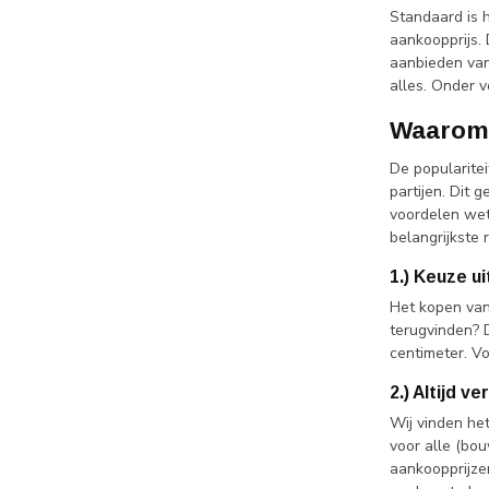
Standaard is h
aankoopprijs.
aanbieden van
alles. Onder 
Waarom 
De popularitei
partijen. Dit 
voordelen wet
belangrijkste 
1.) Keuze u
Het kopen van
terugvinden? 
centimeter. V
2.) Altijd v
Wij vinden he
voor alle (bo
aankoopprijze