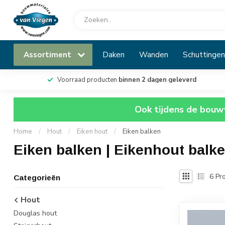
Assortiment
Daken
Wanden
Schuttingen
Voorraad producten
binnen 2 dagen geleverd
Ook tijdens de bouwv
Home
/
Hout
/
Eiken hout
/
Eiken balken
Eiken balken | Eikenhout balk
6
Pro
Categorieën
Hout
Douglas hout