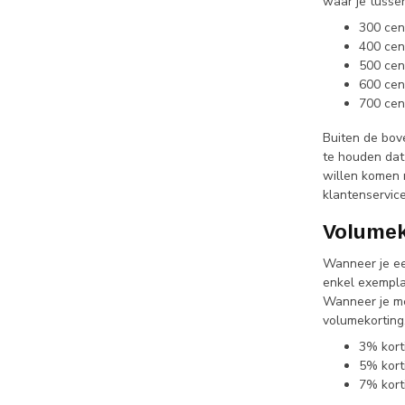
waar je tussen
300 cen
400 cen
500 cen
600 cen
700 cen
Buiten de bov
te houden dat
willen komen 
klantenservic
Volumek
Wanneer je ee
enkel exemplaa
Wanneer je me
volumekorting.
3% kort
5% kort
7% kort