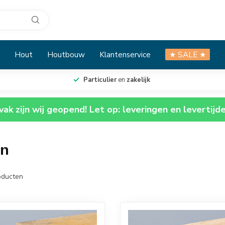
Hout
Houtbouw
Klantenservice
★ SALE ★
Particulier
en
zakelijk
ak zijn wij geopend! Let op: leveringen en levertijd
en
ducten