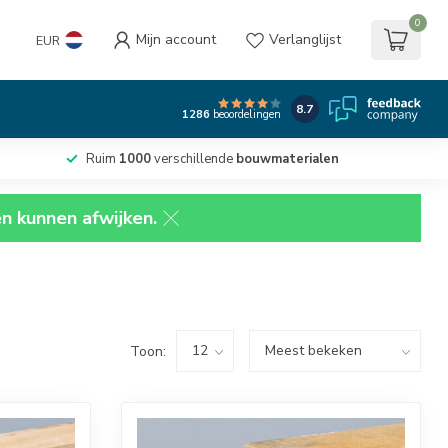
0
Mijn account
Verlanglijst
EUR
8.7
1286
beoordelingen
Ruim
1000
verschillende
bouwmaterialen
en kunnen afwijken.
Toon: