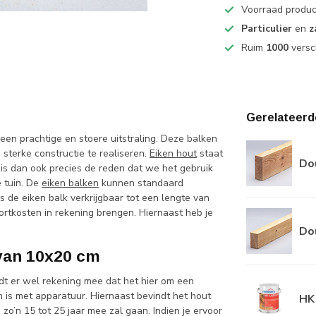
Voorraad produ
Particulier
en
z
Ruim
1000
versc
Gerelateerd
en prachtige en stoere uitstraling. Deze balken
sterke constructie te realiseren.
Eiken hout
staat
Do
t is dan ook precies de reden dat we het gebruik
 tuin. De
eiken balken
kunnen standaard
 de eiken balk verkrijgbaar tot een lengte van
portkosten in rekening brengen. Hiernaast heb je
Do
van 10x20 cm
dt er wel rekening mee dat het hier om een
 is met apparatuur. Hiernaast bevindt het hout
HK 
o’n 15 tot 25 jaar mee zal gaan. Indien je ervoor