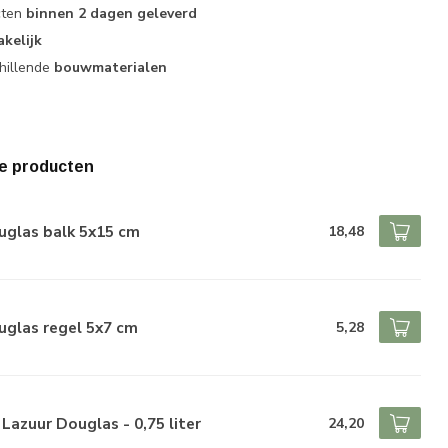
cten
binnen 2 dagen geleverd
akelijk
hillende
bouwmaterialen
e producten
uglas balk 5x15 cm
18,48
uglas regel 5x7 cm
5,28
Lazuur Douglas - 0,75 liter
24,20