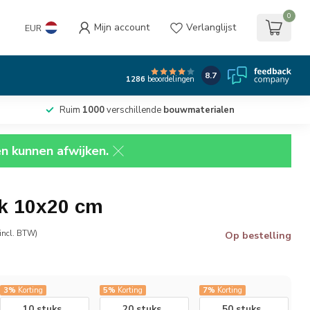
0
Mijn account
Verlanglijst
EUR
8.7
1286
beoordelingen
Ruim
1000
verschillende
bouwmaterialen
en kunnen afwijken.
lk 10x20 cm
incl. BTW)
Op bestelling
3%
Korting
5%
Korting
7%
Korting
10 stuks
20 stuks
50 stuks