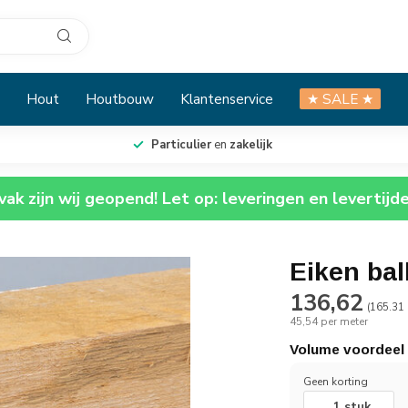
Hout
Houtbouw
Klantenservice
★ SALE ★
Particulier
en
zakelijk
ak zijn wij geopend! Let op: leveringen en levertijd
Eiken ba
136,62
(165.31 
45,54 per meter
Volume voordeel
Geen korting
1 stuk