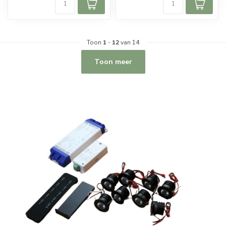
Toon
1
-
12
van 14
Toon meer