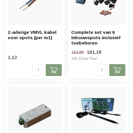
2-aderige VMVL kabel
Complete set van 6
voor spots (per m1)
inbouwspots inclusief
toebehoren
161,18
162,81
1,13
161,18 per Paar