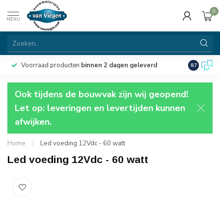
0
MENU
Voorraad producten
binnen 2 dagen geleverd
Particulie
8.7
Ook tijdens de bouwvak zijn wij geopend!
Let op: leveringen en levertijden kunnen
afwijken.
Home
/
Led voeding 12Vdc - 60 watt
Led voeding 12Vdc - 60 watt