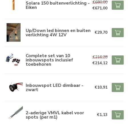
€680,00
Solara 150 buitenverlichting -
Eiken
€671,00
Up/Down led binnen en buiten
€29,70
verlichting 4W 12V
Complete set van 10
€216,28
inbouwspots inclusief
€214,12
toebehoren
Inbouwspot LED dimbaar -
€10,91
zwart
2-aderige VMVL kabel voor
€1,13
spots (per m1)