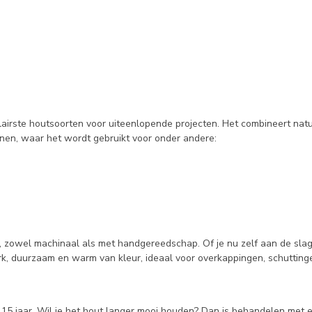
airste houtsoorten voor uiteenlopende projecten. Het combineert natuu
tuinen, waar het wordt gebruikt voor onder andere:
, zowel machinaal als met handgereedschap. Of je nu zelf aan de slag
rk, duurzaam en warm van kleur, ideaal voor overkappingen, schuttin
5 jaar. Wil je het hout langer mooi houden? Dan is behandelen met ee