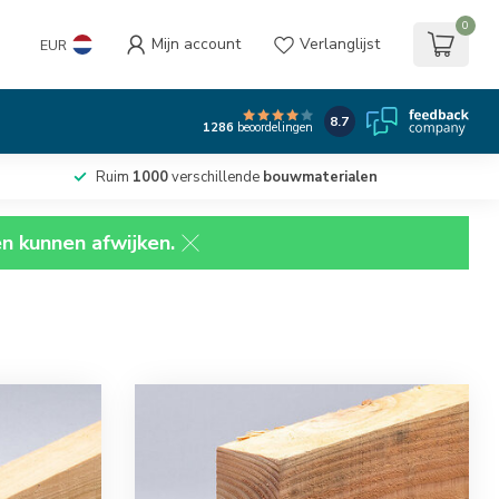
0
Mijn account
Verlanglijst
EUR
8.7
1286
beoordelingen
Ruim
1000
verschillende
bouwmaterialen
en kunnen afwijken.