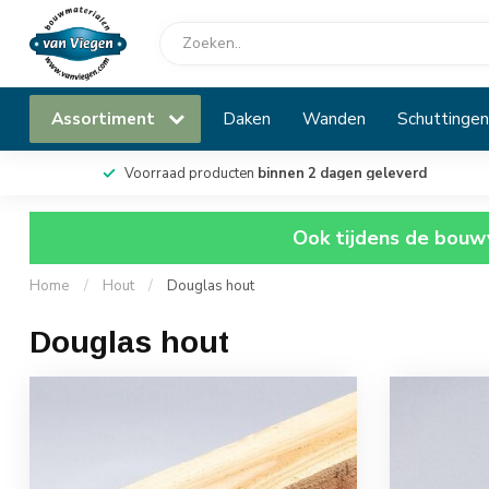
Assortiment
Daken
Wanden
Schuttingen
Voorraad producten
binnen 2 dagen geleverd
Ook tijdens de bouwv
Home
/
Hout
/
Douglas hout
Douglas hout