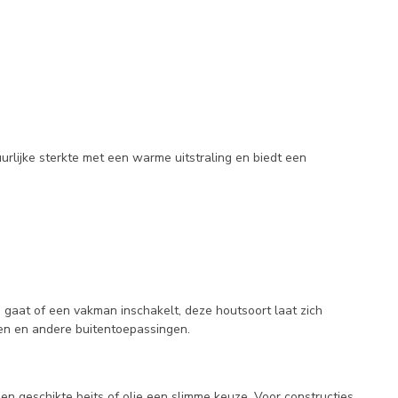
rlijke sterkte met een warme uitstraling en biedt een
 gaat of een vakman inschakelt, deze houtsoort laat zich
gen en andere buitentoepassingen.
n geschikte beits of olie een slimme keuze. Voor constructies