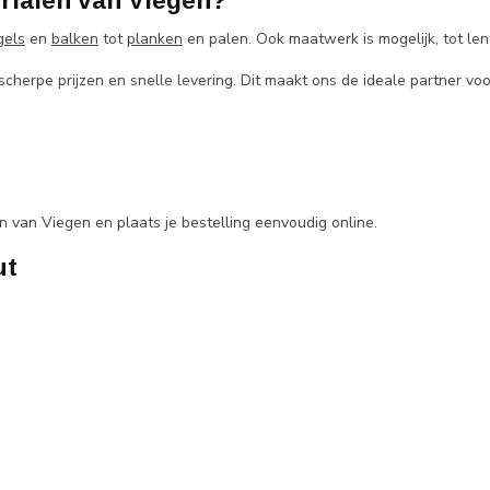
ialen van Viegen?
gels
en
balken
tot
planken
en palen. Ook maatwerk is mogelijk, tot len
herpe prijzen en snelle levering. Dit maakt ons de ideale partner voor
van Viegen en plaats je bestelling eenvoudig online.
ut