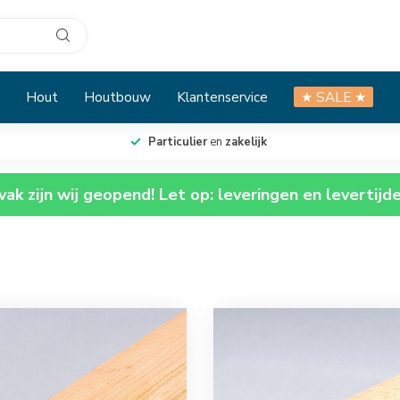
Hout
Houtbouw
Klantenservice
★ SALE ★
Particulier
en
zakelijk
ak zijn wij geopend! Let op: leveringen en levertijd