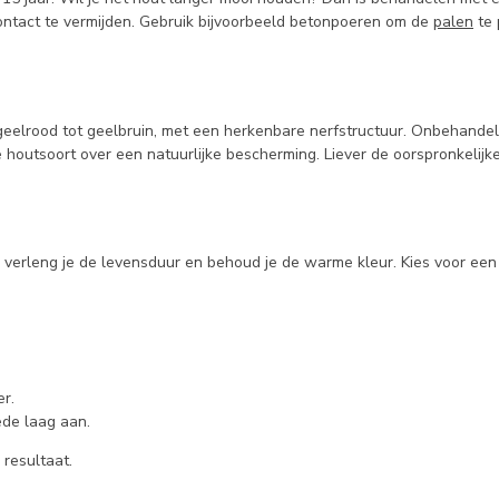
ontact te vermijden. Gebruik bijvoorbeeld betonpoeren om de
palen
te 
eelrood tot geelbruin, met een herkenbare nerfstructuur. Onbehandeld 
ze houtsoort over een natuurlijke bescherming. Liever de oorspronkel
, verleng je de levensduur en behoud je de warme kleur. Kies voor ee
er.
de laag aan.
 resultaat.