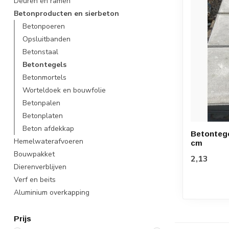
Deuren en ramen
Betonproducten en sierbeton
Betonpoeren
Opsluitbanden
Betonstaal
Betontegels
Betonmortels
Worteldoek en bouwfolie
Betonpalen
Betonplaten
Beton afdekkap
Betontege
Hemelwaterafvoeren
cm
Bouwpakket
2,13
Dierenverblijven
Verf en beits
Aluminium overkapping
Prijs