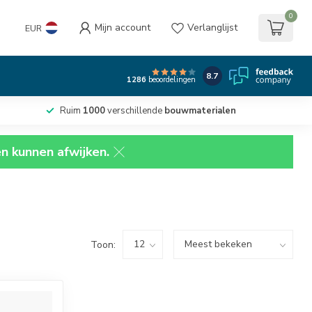
0
Mijn account
Verlanglijst
EUR
8.7
1286
beoordelingen
Ruim
1000
verschillende
bouwmaterialen
en kunnen afwijken.
Toon: