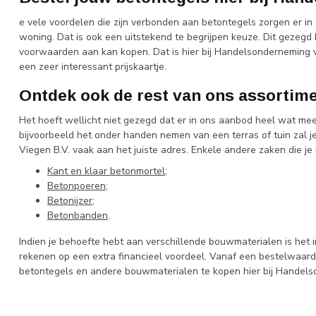
e vele voordelen die zijn verbonden aan betontegels zorgen er in
woning. Dat is ook een uitstekend te begrijpen keuze. Dit gezegd 
voorwaarden aan kan kopen. Dat is hier bij Handelsonderneming v
een zeer interessant prijskaartje.
Ontdek ook de rest van ons assortim
Het hoeft wellicht niet gezegd dat er in ons aanbod heel wat me
bijvoorbeeld het onder handen nemen van een terras of tuin zal 
Viegen B.V. vaak aan het juiste adres. Enkele andere zaken die je 
Kant en klaar betonmortel
;
Betonpoeren
;
Betonijzer
;
Betonbanden
.
Indien je behoefte hebt aan verschillende bouwmaterialen is het i
rekenen op een extra financieel voordeel. Vanaf een bestelwaard
betontegels en andere bouwmaterialen te kopen hier bij Handels