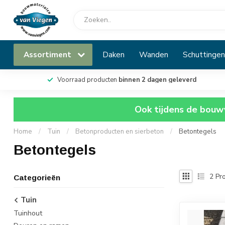
Assortiment
Daken
Wanden
Schuttingen
Voorraad producten
binnen 2 dagen geleverd
Ook tijdens de bouwv
Home
/
Tuin
/
Betonproducten en sierbeton
/
Betontegels
Betontegels
2
Pro
Categorieën
Tuin
Tuinhout