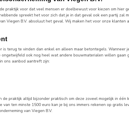
 de praktijk voor dat veel mensen er doelbewust voor kiezen om hier g
hebbende spreekt het voor zich dat je in dat geval ook een partij zal
an Viegen B.V. absoluut het geval. Wij maken het voor onze klanten a
ent
er is terug te vinden dan enkel en alleen maar betontegels. Wanneer
je ongetwijfeld ook nog heel wat andere bouwmaterialen willen gaan 
in ons aanbod aantreft zijn:
n de praktijk altijd bijzonder praktisch om deze zoveel mogelijk in éé
e van ten minste 1500 euro kan je bij ons immers rekenen op gratis l
onderneming van Viegen B.V.