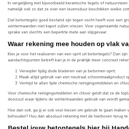
In vergelijking met bijvoorbeeld keramische tegels of natuursteen 
namelijk ook zo dat ze over een levensduur beschikken welke zomaa
Dat betontegels goed bestand zijn tegen vocht heeft voor een gro
wintermaanden niet kapot zullen vriezen. Voor zogenaamde natuurs
sprake van slechts een beperkte mate aan slipgevaar.
Waar rekening mee houden op vlak v
Kies je voor het realiseren van een oprit uit betontegels? Dan z
aandachtspunten betreft kan je in de praktijk meer concreet rek
Verwijder tijdig dode bladeren van je betonnen oprit;
Maak altijd gebruik van een neutraal schoonmaakproduct op 
Vermijd te allen tijde chemische reinigingsmiddelen en chloo
Voor chemische reinigingsmiddelen en chloor geldt dat ze de topl
dooizout waar tijdens de wintermaanden gebruik van wordt gemaak
Hoe dan ook, ga jij er ook voor kiezen om gebruik te gaan maken va
behouden? Hou dan absoluut rekening met de hierboven terug te
Bestel jouw betontegels hier bij Han