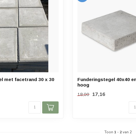
l met facetrand 30 x 30
Funderingstegel 40x40 e
hoog
17,16
18,00
Toon
1
-
2
van 2