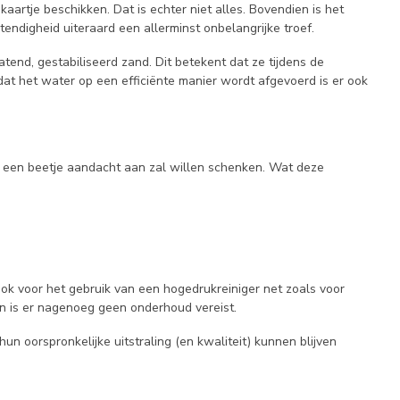
aartje beschikken. Dat is echter niet alles. Bovendien is het
endigheid uiteraard een allerminst onbelangrijke troef.
end, gestabiliseerd zand. Dit betekent dat ze tijdens de
dat het water op een efficiënte manier wordt afgevoerd is er ook
st een beetje aandacht aan zal willen schenken. Wat deze
ok voor het gebruik van een hogedrukreiniger net zoals voor
n is er nagenoeg geen onderhoud vereist.
un oorspronkelijke uitstraling (en kwaliteit) kunnen blijven