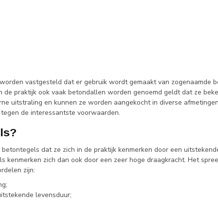
ak worden vastgesteld dat er gebruik wordt gemaakt van zogenaamde bet
in de praktijk ook vaak betondallen worden genoemd geldt dat ze beken
ne uitstraling en kunnen ze worden aangekocht in diverse afmetingen.
en tegen de interessantste voorwaarden.
ls?
etontegels dat ze zich in de praktijk kenmerken door een uitstekende k
ls kenmerken zich dan ook door een zeer hoge draagkracht. Het spreekt
rdelen zijn:
ng;
itstekende levensduur;