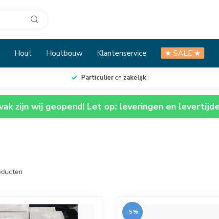
Hout
Houtbouw
Klantenservice
★ SALE ★
Particulier
en
zakelijk
ak zijn wij geopend! Let op: leveringen en levertijd
ducten
-5%