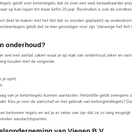
tegels geldt voor betontegels dat ze over een veel betaalbaarder prijsk
r op kan lopen tot maar liefst 20 jaar. Bovendien is ook de vorstbest
ot deel te maken met het feit dat ze worden geplaatst op waterdoorlat
teentegels geldt dat ze hier gevoeliger voor zijn. Vanwege het feit 
an onderhoud?
ijn er wel een aantal zaken waar je op vlak van onderhoud zeker en va
ening houden met de volgende:
je oprit;
r.
aag van je betontegels kunnen aantasten. Hetzelfde geldt overigens o
t. Kies je voor de aanschaf en het gebruik van betongrindtegels? Da
n betonnen tegels en wil je er zeker van zijn dat ze zo lang mogelijk h
 vinden aandachtspunten.
delsonderneming van Viegen B.V.