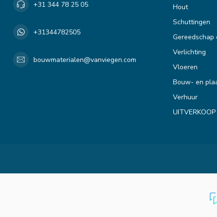
+31 344 78 25 05
Hout
Schuttingen
+31344782505
Gereedschap 
Verlichting
bouwmaterialen@vanviegen.com
Vloeren
Bouw- en plaa
Verhuur
UITVERKOOP