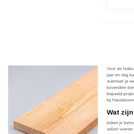
Voor de realis
jaar en dag k
wanneer je een
bovendien ben 
bepaald projec
bij Handelson
Wat zij
Indien je beh
willen voeren 