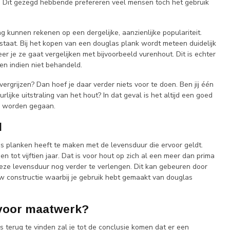
n. Dit gezegd hebbende prefereren veel mensen toch het gebruik
g kunnen rekenen op een dergelijke, aanzienlijke populariteit.
 staat. Bij het kopen van een douglas plank wordt meteen duidelijk
er je ze gaat vergelijken met bijvoorbeeld vurenhout. Dit is echter
zen indien niet behandeld.
ergrijzen? Dan hoef je daar verder niets voor te doen. Ben jij één
lijke uitstraling van het hout? In dat geval is het altijd een goed
en worden gegaan.
d
as planken heeft te maken met de levensduur die ervoor geldt.
 tot vijftien jaar. Dat is voor hout op zich al een meer dan prima
deze levensduur nog verder te verlengen. Dit kan gebeuren door
uw constructie waarbij je gebruik hebt gemaakt van douglas
 voor maatwerk?
s terug te vinden zal je tot de conclusie komen dat er een