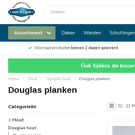
Assortiment
Daken
Wanden
Schuttingen
Voorraad producten
binnen 2 dagen geleverd
Ook tijdens de bouwv
Home
/
Hout
/
Douglas hout
/
Douglas planken
Douglas planken
21
P
Categorieën
Hout
Douglas hout