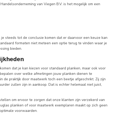
j Handelsonderneming van Viegen B.V. is het mogelijk om een
je steeds tot de conclusie komen dat er daarvoor een keuze kan
tandaard formaten niet meteen een optie terug te vinden waar je
ssing bieden.
ijkheden
e komen dat je kan kiezen voor standaard planken, maar ook voor
f bepalen over welke afmetingen jouw planken dienen te
 de praktijk door maatwerk toch een beetje afgeschrikt. Zij zijn
der zullen zijn in aankoop. Dat is echter helemaal niet juist,
 stellen om ervoor te zorgen dat onze klanten zijn verzekerd van
d douglas planken of voor maatwerk exemplaren maakt op zich geen
st optimale voorwaarden.