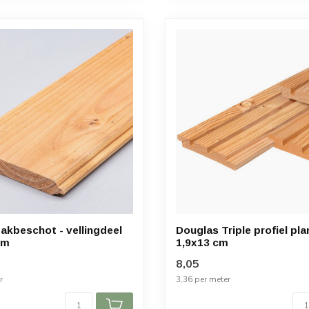
akbeschot - vellingdeel
Douglas Triple profiel pla
cm
1,9x13 cm
8,05
r
3,36 per meter