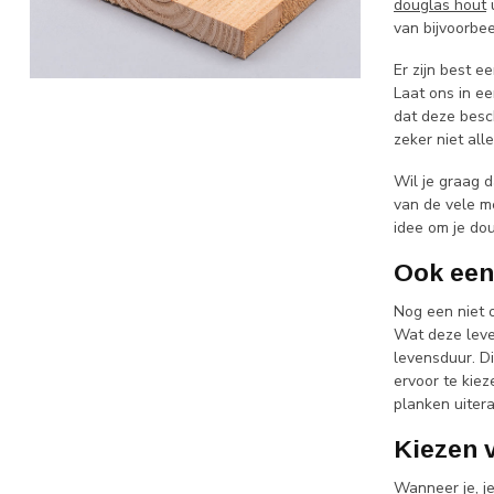
douglas hout
u
van bijvoorbe
Er zijn best e
Laat ons in ee
dat deze besch
zeker niet all
Wil je graag d
van de vele me
idee om je do
Ook een
Nog een niet 
Wat deze leven
levensduur. D
ervoor te kiez
planken uiter
Kiezen 
Wanneer je, je