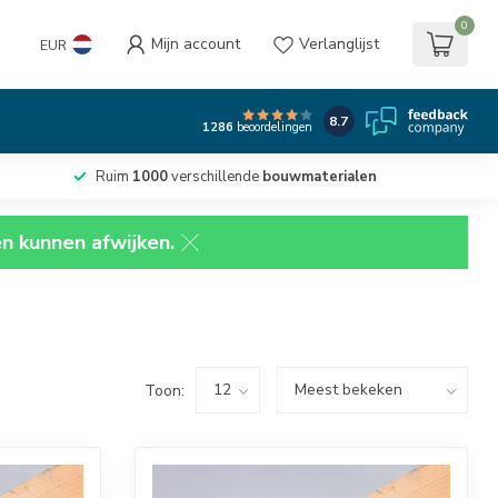
0
Mijn account
Verlanglijst
EUR
8.7
1286
beoordelingen
Ruim
1000
verschillende
bouwmaterialen
en kunnen afwijken.
Toon: