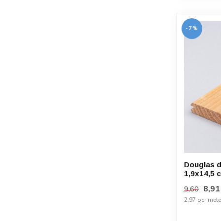
-7%
Douglas d
1,9x14,5 
8,91
9,60
2,97 per mete