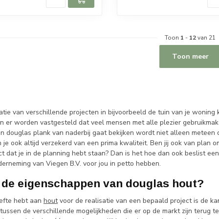
Toon
1
-
12
van 21
Toon meer
atie van verschillende projecten in bijvoorbeeld de tuin van je wonin
an er worden vastgesteld dat veel mensen met alle plezier gebruikmak
 douglas plank van naderbij gaat bekijken wordt niet alleen meteen dui
je ook altijd verzekerd van een prima kwaliteit. Ben jij ook van plan
t dat je in de planning hebt staan? Dan is het hoe dan ook beslist een
derneming van Viegen B.V. voor jou in petto hebben.
n de eigenschappen van douglas hout?
oefte hebt aan
hout
voor de realisatie van een bepaald project is de kan
tussen de verschillende mogelijkheden die er op de markt zijn terug t