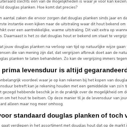
iteraard slechts één van de mogelijkheden is waar je voor kan kieze
eld douglas planken. Hoe komt dat precies?
en aantal zaken die ervoor zorgen dat douglas planken sinds jaar en da
rste instantie even kijken naar de uitstraling waar dit hout bekend om
ikt over een aantrekkelijke, warme uitstraling. Dit valt extra op wanne
es. Daarnaast is het zo dat douglas hout er bekend om staat te vergrij
at jouw douglas planken na verloop van tijd op natuurlijke wijze gaan v
nsen die van mening zijn dat, dat vergrijzen afbreuk doet aan de natuur
uglas planken te laten behandelen. Zo kan de vergrijzing immers teg
 prima levensduur is altijd gegarandeer
onbelangrijk voordeel waar je op kan rekenen bij het kopen van dougl
sduur betreft kan je rekening houden met een gemiddelde van zo’n tien
it gezegd hebbende beschik je in de praktijk over de mogelijkheid om 
en om het hout te beitsen. Op deze manier til je de levensduur van jo
aard alleen maar nog meer omhoog.
voor standaard douglas planken of toch
 gaat verdiepen in het assortiment met douglas hout dat op de markt i