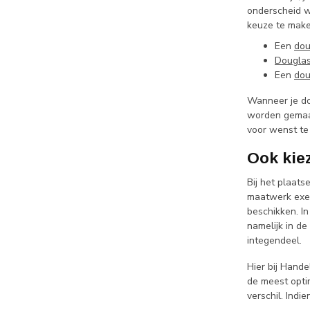
onderscheid w
keuze te mak
Een
dou
Douglas
Een
dou
Wanneer je do
worden gemaak
voor wenst te
Ook kie
Bij het plaats
maatwerk exem
beschikken. In
namelijk in de
integendeel.
Hier bij Hande
de meest opti
verschil. Indi