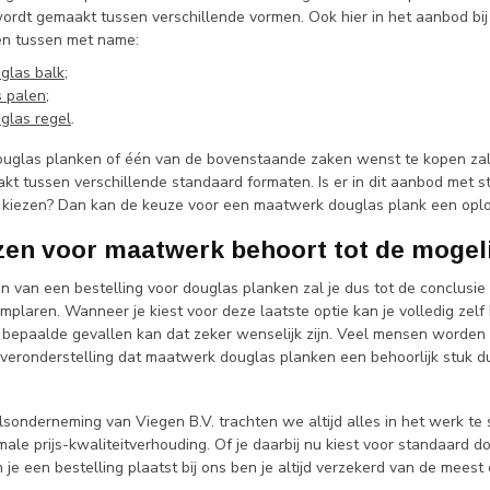
ordt gemaakt tussen verschillende vormen. Ook hier in het aanbod bi
en tussen met name:
glas balk
;
 palen
;
glas regel
.
uglas planken of één van de bovenstaande zaken wenst te kopen zal 
t tussen verschillende standaard formaten. Is er in dit aanbod met s
 kiezen? Dan kan de keuze voor een maatwerk douglas plank een oplo
zen voor maatwerk behoort tot de mogel
en van een bestelling voor douglas planken zal je dus tot de conclusi
plaren. Wanneer je kiest voor deze laatste optie kan je volledig zel
 bepaalde gevallen kan dat zeker wenselijk zijn. Veel mensen worden in
 veronderstelling dat maatwerk douglas planken een behoorlijk stuk duur
lsonderneming van Viegen B.V. trachten we altijd alles in het werk te
male prijs-kwaliteitverhouding. Of je daarbij nu kiest voor standaar
en je een bestelling plaatst bij ons ben je altijd verzekerd van de mee