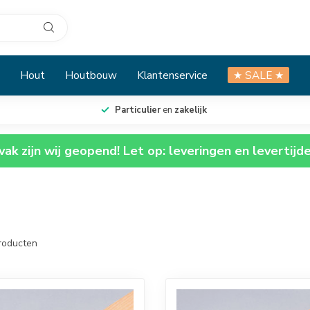
Hout
Houtbouw
Klantenservice
★ SALE ★
Particulier
en
zakelijk
ak zijn wij geopend! Let op: leveringen en levertijd
roducten