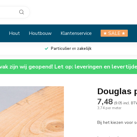
Hout
Houtbouw
Klantenservice
★ SALE ★
Particulier
en
zakelijk
ak zijn wij geopend! Let op: leveringen en levertijd
Douglas 
7,48
(9.05 incl. BT
3,74 per meter
Bij het kiezen voor