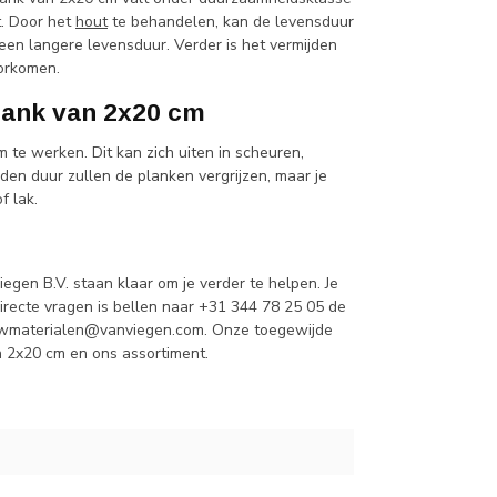
t. Door het
hout
te behandelen, kan de levensduur
en langere levensduur. Verder is het vermijden
oorkomen.
lank van 2x20 cm
te werken. Dit kan zich uiten in scheuren,
 den duur zullen de planken vergrijzen, maar je
f lak.
en B.V. staan klaar om je verder te helpen. Je
irecte vragen is bellen naar +31 344 78 25 05 de
wmaterialen@vanviegen.com
. Onze toegewijde
 2x20 cm en ons assortiment.