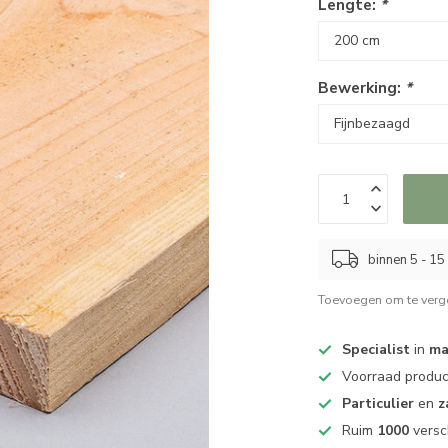
Lengte:
*
Bewerking:
*
binnen 5 - 1
Toevoegen om te verge
Specialist
in
ma
Voorraad produ
Particulier
en
z
Ruim
1000
versc