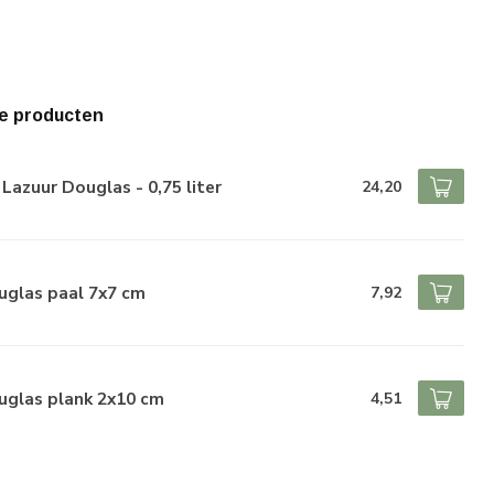
e producten
Lazuur Douglas - 0,75 liter
24,20
uglas paal 7x7 cm
7,92
uglas plank 2x10 cm
4,51