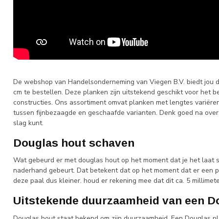
De webshop van Handelsonderneming van Viegen B.V. biedt jou d
cm te bestellen. Deze planken zijn uitstekend geschikt voor het b
constructies. Ons assortiment omvat planken met lengtes variëre
tussen fijnbezaagde en geschaafde varianten. Denk goed na over
slag kunt.
Douglas hout schaven
Wat gebeurd er met douglas hout op het moment dat je het laat 
naderhand gebeurt. Dat betekent dat op het moment dat er een
deze paal dus kleiner. houd er rekening mee dat dit ca. 5 millimete
Uitstekende duurzaamheid van een D
Douglas hout
staat bekend om zijn duurzaamheid. Een Douglas p