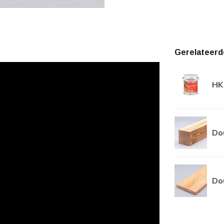
Gerelateerd
HK 
Do
Do