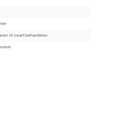
eter
haven of zwart behandelen
rondom