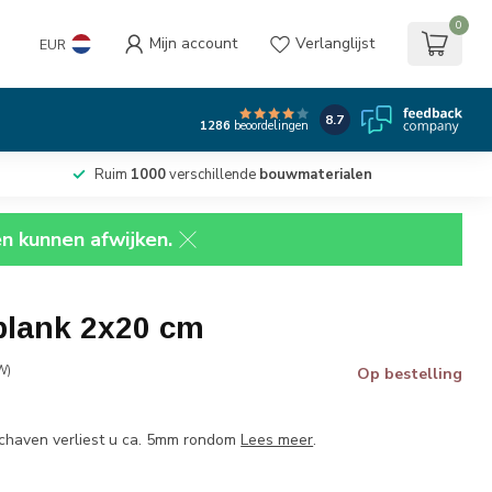
0
Mijn account
Verlanglijst
EUR
8.7
1286
beoordelingen
Ruim
1000
verschillende
bouwmaterialen
en kunnen afwijken.
plank 2x20 cm
W)
Op bestelling
 schaven verliest u ca. 5mm rondom
Lees meer
.