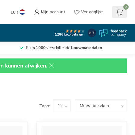
0
Mijn account
Verlanglijst
EUR
8.7
1286
beoordelingen
Ruim
1000
verschillende
bouwmaterialen
en kunnen afwijken.
Toon: