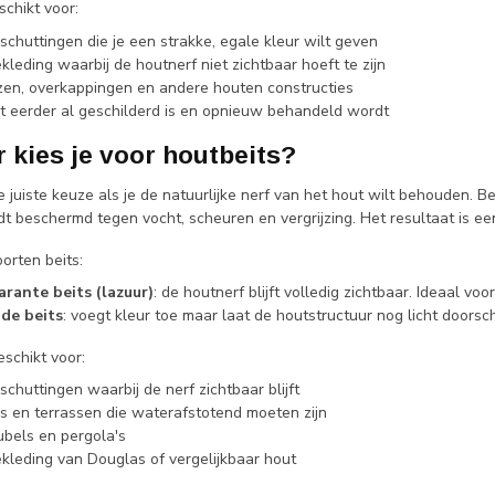
schikt voor:
schuttingen die je een strakke, egale kleur wilt geven
leding waarbij de houtnerf niet zichtbaar hoeft te zijn
zen, overkappingen en andere houten constructies
t eerder al geschilderd is en opnieuw behandeld wordt
 kies je voor houtbeits?
e juiste keuze als je de natuurlijke nerf van het hout wilt behouden. B
t beschermd tegen vocht, scheuren en vergrijzing. Het resultaat is een
oorten beits:
rante beits (lazuur)
: de houtnerf blijft volledig zichtbaar. Ideaal vo
de beits
: voegt kleur toe maar laat de houtstructuur nog licht doorsc
eschikt voor:
chuttingen waarbij de nerf zichtbaar blijft
s en terrassen die waterafstotend moeten zijn
bels en pergola's
kleding van Douglas of vergelijkbaar hout