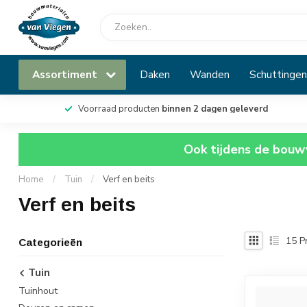
Assortiment
Daken
Wanden
Schuttingen
Voorraad producten
binnen 2 dagen geleverd
Ook tijdens de bouwv
Home
/
Tuin
/
Verf en beits
Verf en beits
15
P
Categorieën
Tuin
Tuinhout