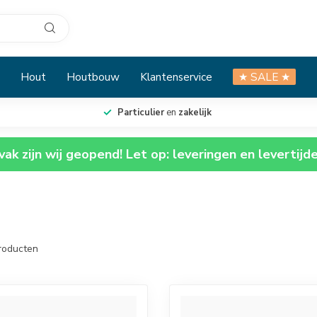
Hout
Houtbouw
Klantenservice
★ SALE ★
Particulier
en
zakelijk
ak zijn wij geopend! Let op: leveringen en levertijd
roducten