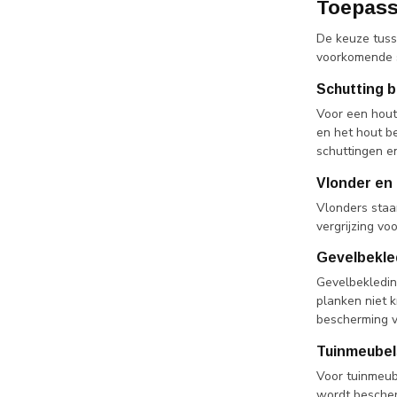
Toepass
De keuze tuss
voorkomende s
Schutting 
Voor een houte
en het hout b
schuttingen e
Vlonder en 
Vlonders staa
vergrijzing vo
Gevelbekle
Gevelbekledin
planken niet 
bescherming v
Tuinmeubel
Voor tuinmeube
wordt bescherm