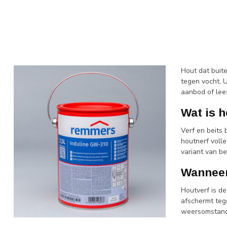
Hout dat buite
tegen vocht, U
aanbod of lee
Wat is h
Verf en beits
houtnerf volle
variant van be
Wanneer
Houtverf is de
afschermt tege
weersomstand