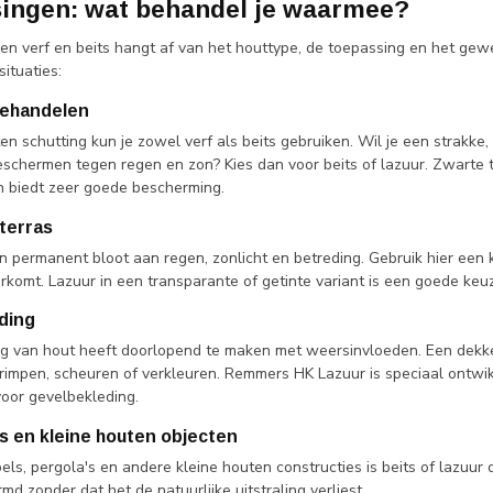
ingen: wat behandel je waarmee?
en verf en beits hangt af van het houttype, de toepassing en het gew
ituaties:
behandelen
n schutting kun je zowel verf als beits gebruiken. Wil je een strakke, 
eschermen tegen regen en zon? Kies dan voor beits of lazuur. Zwarte t
n biedt zeer goede bescherming.
terras
n permanent bloot aan regen, zonlicht en betreding. Gebruik hier een 
orkomt. Lazuur in een transparante of getinte variant is een goede ke
ding
g van hout heeft doorlopend te maken met weersinvloeden. Een dekke
krimpen, scheuren of verkleuren. Remmers HK Lazuur is speciaal ontwi
oor gevelbekleding.
s en kleine houten objecten
ls, pergola's en andere kleine houten constructies is beits of lazuur d
d zonder dat het de natuurlijke uitstraling verliest.