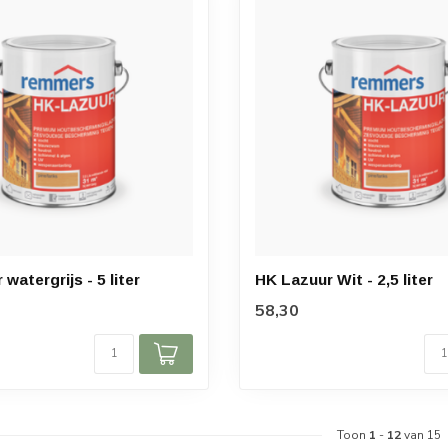
watergrijs - 5 liter
HK Lazuur Wit - 2,5 liter
58,30
Toon
1
-
12
van 15