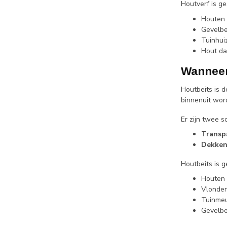
Houtverf is ge
Houten 
Gevelbek
Tuinhui
Hout da
Wanneer
Houtbeits is d
binnenuit word
Er zijn twee s
Transpa
Dekken
Houtbeits is g
Houten s
Vlonder
Tuinmeu
Gevelbe