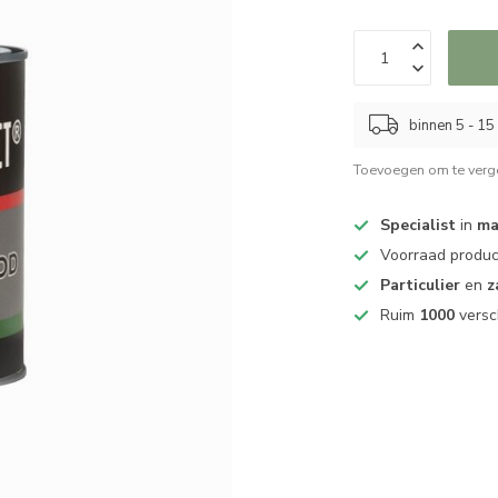
binnen 5 - 1
Toevoegen om te verge
Specialist
in
ma
Voorraad produ
Particulier
en
z
Ruim
1000
versc