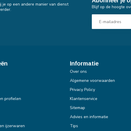
Abonneer je o
j je op een andere manier van dienst
Blijf op de hoogte ov
erder.
eën
Informatie
Over ons
Algemene voorwaarden
Privacy Policy
en profielen
Klantenservice
Sitemap
Advies en informatie
en ijzerwaren
Tips