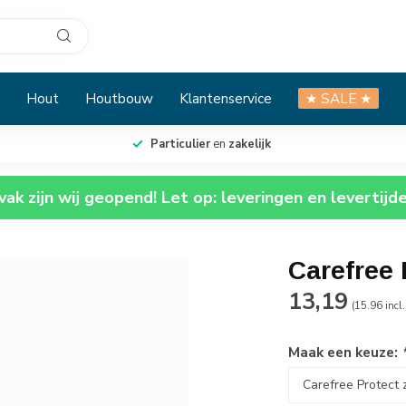
Hout
Houtbouw
Klantenservice
★ SALE ★
Particulier
en
zakelijk
ak zijn wij geopend! Let op: leveringen en levertijd
Carefree 
13,19
(15.96 incl
Maak een keuze: