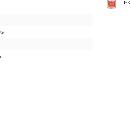
HK 
iter
n