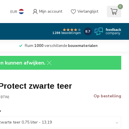
0
Mijn account
Verlanglijst
EUR
8.7
1286
beoordelingen
Ruim
1000
verschillende
bouwmaterialen
en kunnen afwijken.
Protect zwarte teer
Op bestelling
. BTW)
*