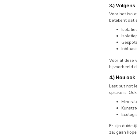
3.) Volgens
Voor het isola
betekent dat 
Isolatie
Isolatie
Gespote
Inblaasi
Voor al deze v
bijvoorbeeld d
4.) Hou ook
Last but not l
sprake is. Oo
Mineral
Kunststo
Ecologis
Er zijn duidel
zal gaan kopen