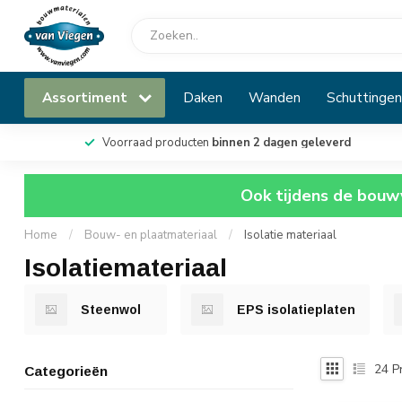
Assortiment
Daken
Wanden
Schuttingen
Voorraad producten
binnen 2 dagen geleverd
Ook tijdens de bouwv
Home
/
Bouw- en plaatmateriaal
/
Isolatie materiaal
Isolatiemateriaal
Steenwol
EPS isolatieplaten
24
P
Categorieën