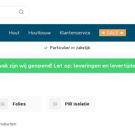
Hout
Houtbouw
Klantenservice
★ SALE ★
Particulier
en
zakelijk
ak zijn wij geopend! Let op: leveringen en levertijd
Folies
PIR isolatie
roducten