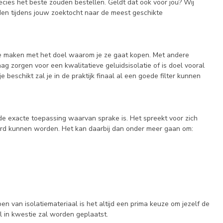
ecies het beste zouden bestellen. Geldt dat ook voor jou? Wij
den tijdens jouw zoektocht naar de meest geschikte
ft te maken met het doel waarom je ze gaat kopen. Met andere
aag zorgen voor een kwalitatieve geluidsisolatie of is doel vooral
 beschikt zal je in de praktijk finaal al een goede filter kunnen
de exacte toepassing waarvan sprake is. Het spreekt voor zich
eerd kunnen worden. Het kan daarbij dan onder meer gaan om:
n van isolatiemateriaal is het altijd een prima keuze om jezelf de
l in kwestie zal worden geplaatst.