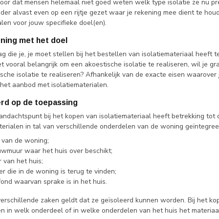
voor dat mensen helemaal niet goed weten welk type isolatie ze nu pr
der alvast even op een rijtje gezet waar je rekening mee dient te hou
alen voor jouw specifieke doel(en).
ening met het doel
g die je, je moet stellen bij het bestellen van isolatiemateriaal hee
t vooral belangrijk om een akoestische isolatie te realiseren, wil je gr
che isolatie te realiseren? Afhankelijk van de exacte eisen waarover je
het aanbod met isolatiematerialen.
erd op de toepassing
ndachtspunt bij het kopen van isolatiemateriaal heeft betrekking tot 
aterialen in tal van verschillende onderdelen van de woning geïntegr
 van de woning;
wmuur waar het huis over beschikt;
 van het huis;
r die in de woning is terug te vinden;
fond waarvan sprake is in het huis.
erschillende zaken geldt dat ze geïsoleerd kunnen worden. Bij het kope
en in welk onderdeel of in welke onderdelen van het huis het materiaa