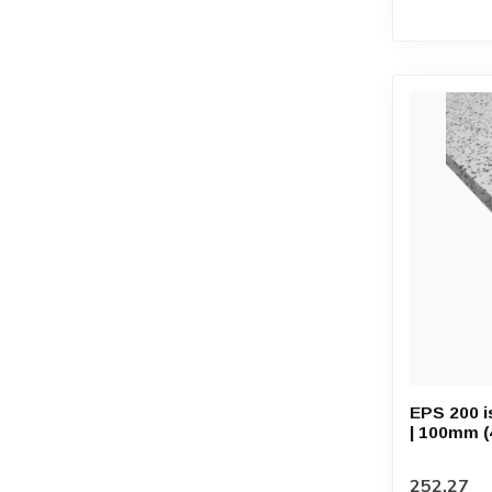
EPS 200 i
| 100mm (4
252,27