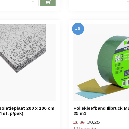
1%
solatieplaat 200 x 100 cm
Foliekleefband Illbruck M
 st. p/pak)
25 m1
30,25
30,00
1,21 per meter