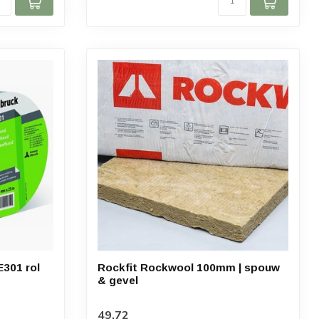
E301 rol
Rockfit Rockwool 100mm | spouw
& gevel
49,72