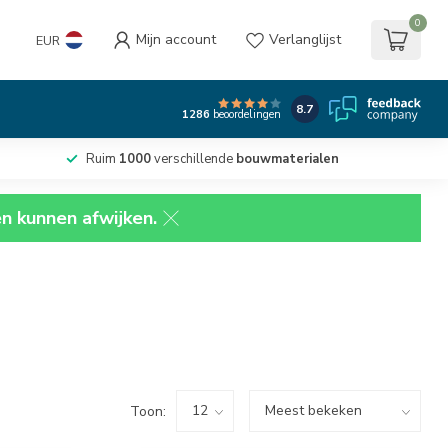
0
Mijn account
Verlanglijst
EUR
8.7
1286
beoordelingen
Ruim
1000
verschillende
bouwmaterialen
en kunnen afwijken.
Toon: