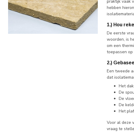
praktijk vaak 
hebben hieron
isolatiemateri
1.) Hou rek
De eerste vraa
woorden, is he
om een thermis
toepassen op 
2.) Gebase
Een tweede aa
dat isolatiem
Het dak
De spou
De vloer
De kelde
Het pla
Voor al deze v
vraag te stell