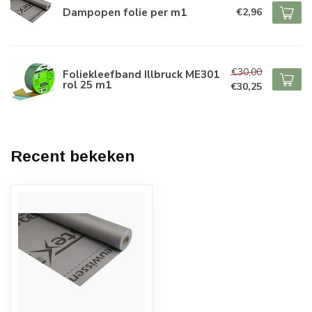
Dampopen folie per m1
€2,96
€30,00
Foliekleefband Illbruck ME301
rol 25 m1
€30,25
Recent bekeken