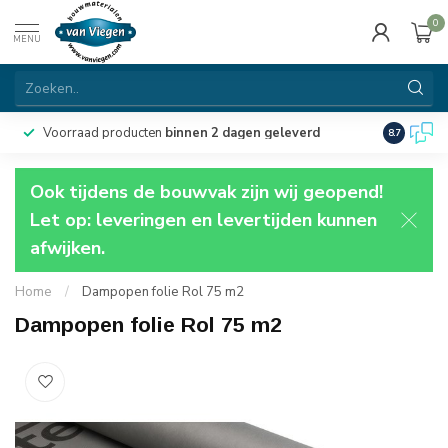
0
MENU
Voorraad producten
binnen 2 dagen geleverd
Particulie
8.7
Ook tijdens de bouwvak zijn wij geopend!
Let op: leveringen en levertijden kunnen
afwijken.
Home
/
Dampopen folie Rol 75 m2
Dampopen folie Rol 75 m2