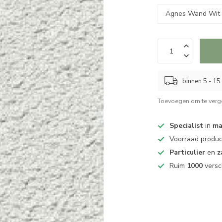
binnen 5 - 1
Toevoegen om te verge
Specialist
in
ma
Voorraad produ
Particulier
en
z
Ruim
1000
versc