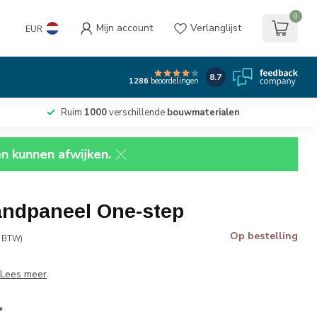
0
Mijn account
Verlanglijst
EUR
8.7
1286
beoordelingen
Ruim
1000
verschillende
bouwmaterialen
en kunnen afwijken.
ndpaneel One-step
Op bestelling
. BTW)
d
Lees meer
.
*