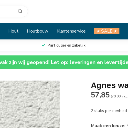
Hout
Houtbouw
Klantenservice
★ SALE ★
Particulier
en
zakelijk
ak zijn wij geopend! Let op: leveringen en levertijd
Agnes wa
57,85
(70.00 incl
2 stuks per eenhei
Maak een keuze: