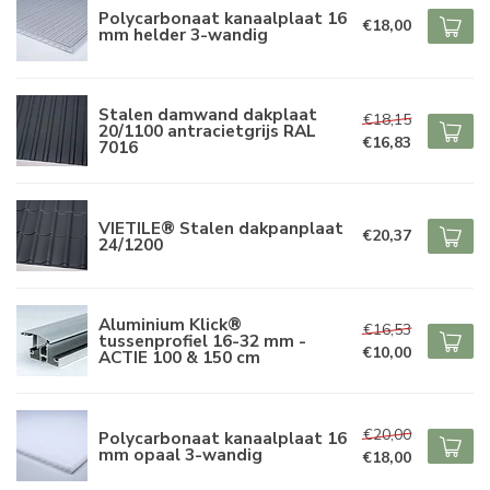
Polycarbonaat kanaalplaat 16
€18,00
mm helder 3-wandig
Stalen damwand dakplaat
€18,15
20/1100 antracietgrijs RAL
€16,83
7016
VIETILE® Stalen dakpanplaat
€20,37
24/1200
Aluminium Klick®
€16,53
tussenprofiel 16-32 mm -
€10,00
ACTIE 100 & 150 cm
€20,00
Polycarbonaat kanaalplaat 16
mm opaal 3-wandig
€18,00