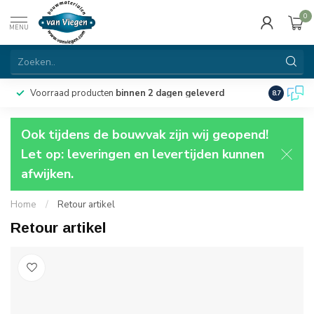
0
MENU
Voorraad producten
binnen 2 dagen geleverd
Particulie
8.7
Ook tijdens de bouwvak zijn wij geopend!
Let op: leveringen en levertijden kunnen
afwijken.
Home
/
Retour artikel
Retour artikel