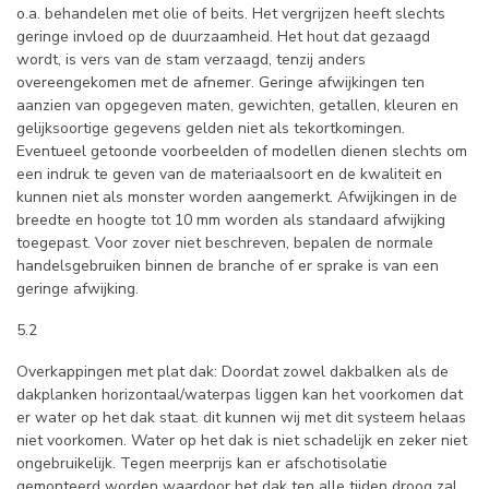
o.a. behandelen met olie of beits. Het vergrijzen heeft slechts
geringe invloed op de duurzaamheid. Het hout dat gezaagd
wordt, is vers van de stam verzaagd, tenzij anders
overeengekomen met de afnemer. Geringe afwijkingen ten
aanzien van opgegeven maten, gewichten, getallen, kleuren en
gelijksoortige gegevens gelden niet als tekortkomingen.
Eventueel getoonde voorbeelden of modellen dienen slechts om
een indruk te geven van de materiaalsoort en de kwaliteit en
kunnen niet als monster worden aangemerkt. Afwijkingen in de
breedte en hoogte tot 10 mm worden als standaard afwijking
toegepast. Voor zover niet beschreven, bepalen de normale
handelsgebruiken binnen de branche of er sprake is van een
geringe afwijking.
5.2
Overkappingen met plat dak: Doordat zowel dakbalken als de
dakplanken horizontaal/waterpas liggen kan het voorkomen dat
er water op het dak staat. dit kunnen wij met dit systeem helaas
niet voorkomen. Water op het dak is niet schadelijk en zeker niet
ongebruikelijk. Tegen meerprijs kan er afschotisolatie
gemonteerd worden waardoor het dak ten alle tijden droog zal