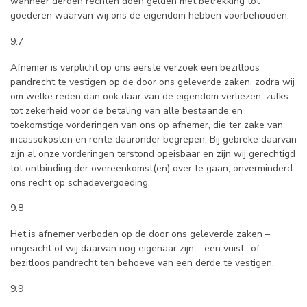
wanneer derden rechten doen gelden met betrekking tot
goederen waarvan wij ons de eigendom hebben voorbehouden.
9.7
Afnemer is verplicht op ons eerste verzoek een bezitloos
pandrecht te vestigen op de door ons geleverde zaken, zodra wij
om welke reden dan ook daar van de eigendom verliezen, zulks
tot zekerheid voor de betaling van alle bestaande en
toekomstige vorderingen van ons op afnemer, die ter zake van
incassokosten en rente daaronder begrepen. Bij gebreke daarvan
zijn al onze vorderingen terstond opeisbaar en zijn wij gerechtigd
tot ontbinding der overeenkomst(en) over te gaan, onverminderd
ons recht op schadevergoeding.
9.8
Het is afnemer verboden op de door ons geleverde zaken –
ongeacht of wij daarvan nog eigenaar zijn – een vuist- of
bezitloos pandrecht ten behoeve van een derde te vestigen.
9.9