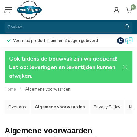
0
MENU
Voorraad producten
binnen 2 dagen geleverd
Particulie
8.7
Ook tijdens de bouwvak zijn wij geopend!
Let op: leveringen en levertijden kunnen
afwijken.
Home
/
Algemene voorwaarden
Over ons
Algemene voorwaarden
Privacy Policy
Kla
Algemene voorwaarden