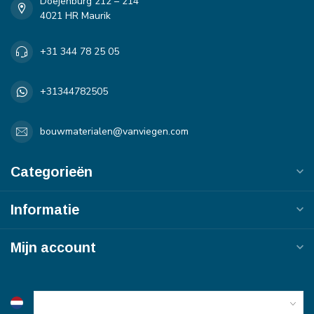
Doejenburg 212 – 214
4021 HR Maurik
+31 344 78 25 05
+31344782505
bouwmaterialen@vanviegen.com
Categorieën
Informatie
Mijn account