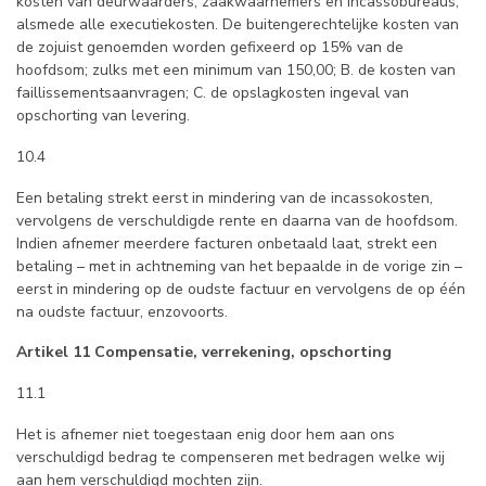
kosten van deurwaarders, zaakwaarnemers en incassobureaus,
alsmede alle executiekosten. De buitengerechtelijke kosten van
de zojuist genoemden worden gefixeerd op 15% van de
hoofdsom; zulks met een minimum van 150,00; B. de kosten van
faillissementsaanvragen; C. de opslagkosten ingeval van
opschorting van levering.
10.4
Een betaling strekt eerst in mindering van de incassokosten,
vervolgens de verschuldigde rente en daarna van de hoofdsom.
Indien afnemer meerdere facturen onbetaald laat, strekt een
betaling – met in achtneming van het bepaalde in de vorige zin –
eerst in mindering op de oudste factuur en vervolgens de op één
na oudste factuur, enzovoorts.
Artikel 11 Compensatie, verrekening, opschorting
11.1
Het is afnemer niet toegestaan enig door hem aan ons
verschuldigd bedrag te compenseren met bedragen welke wij
aan hem verschuldigd mochten zijn.