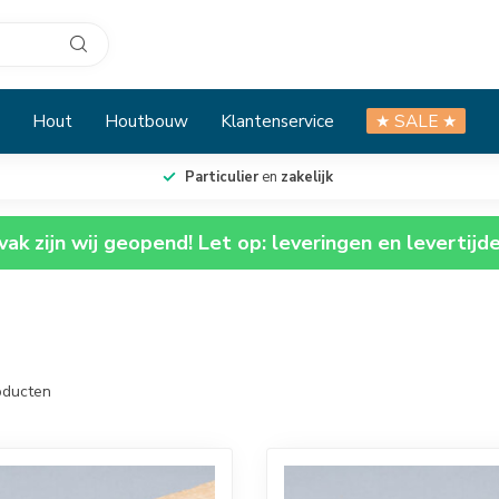
Hout
Houtbouw
Klantenservice
★ SALE ★
Particulier
en
zakelijk
ak zijn wij geopend! Let op: leveringen en levertijd
ducten