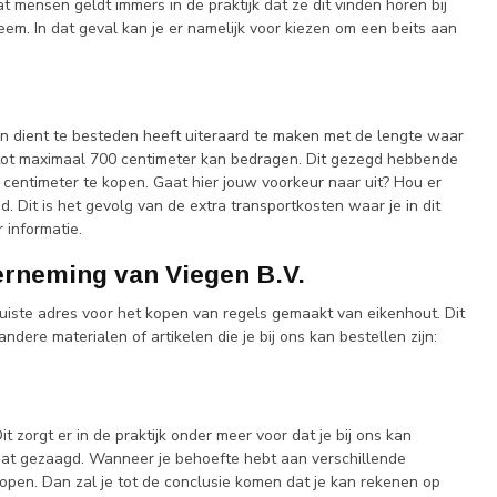
wat mensen geldt immers in de praktijk dat ze dit vinden horen bij
eem. In dat geval kan je er namelijk voor kiezen om een beits aan
n dient te besteden heeft uiteraard te maken met de lengte waar
e tot maximaal 700 centimeter kan bedragen. Dit gezegd hebbende
0 centimeter te kopen. Gaat hier jouw voorkeur naar uit? Hou er
Dit is het gevolg van de extra transportkosten waar je in dit
 informatie.
erneming van Viegen B.V.
juiste adres voor het kopen van regels gemaakt van eikenhout. Dit
ndere materialen of artikelen die je bij ons kan bestellen zijn:
t zorgt er in de praktijk onder meer voor dat je bij ons kan
at gezaagd. Wanneer je behoefte hebt aan verschillende
kopen. Dan zal je tot de conclusie komen dat je kan rekenen op