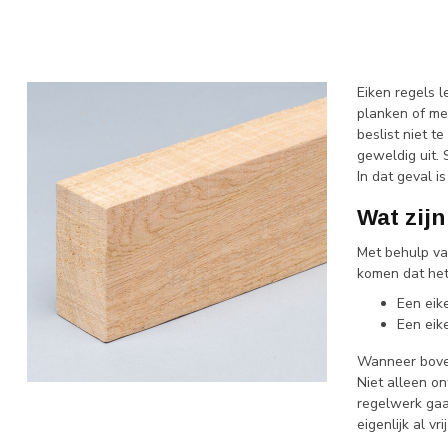
Eiken regels 
planken of met
beslist niet t
geweldig uit. 
In dat geval i
Wat zijn
Met behulp van
komen dat het 
Een eik
Een eike
Wanneer boven
Niet alleen o
regelwerk gaan
eigenlijk al v