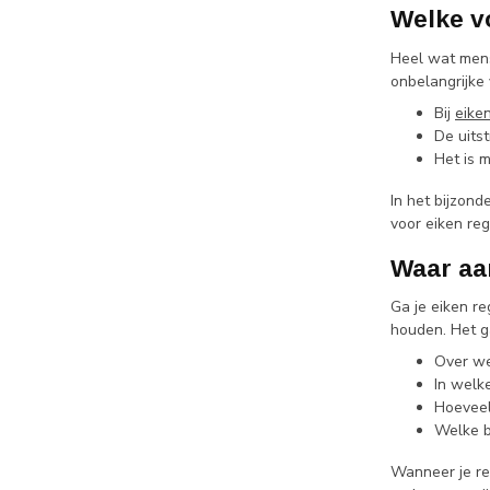
Welke v
Heel wat mense
onbelangrijke
Bij
eike
De uitst
Het is 
In het bijzon
voor eiken reg
Waar aa
Ga je eiken re
houden. Het g
Over we
In welk
Hoeveel
Welke b
Wanneer je reg