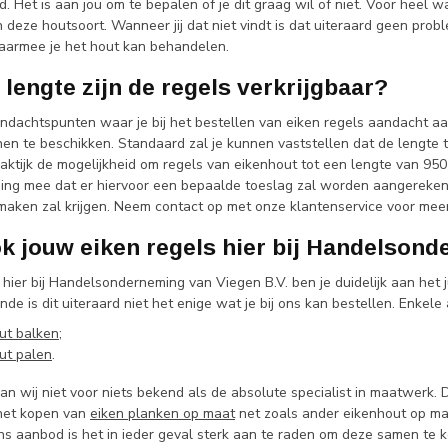
jd. Het is aan jou om te bepalen of je dit graag wil of niet. Voor heel 
deze houtsoort. Wanneer jij dat niet vindt is dat uiteraard geen probl
aarmee je het hout kan behandelen.
 lengte zijn de regels verkrijgbaar?
ndachtspunten waar je bij het bestellen van eiken regels aandacht aa
nen te beschikken. Standaard zal je kunnen vaststellen dat de lengt
raktijk de mogelijkheid om regels van eikenhout tot een lengte van 95
ing mee dat er hiervoor een bepaalde toeslag zal worden aangerekend. 
maken zal krijgen. Neem contact op met onze klantenservice voor meer
k jouw eiken regels hier bij Handelsond
hier bij Handelsonderneming van Viegen B.V. ben je duidelijk aan het 
e is dit uiteraard niet het enige wat je bij ons kan bestellen. Enkele a
ut balken
;
ut palen
.
n wij niet voor niets bekend als de absolute specialist in maatwerk. Di
het kopen van
eiken planken op maat
net zoals ander eikenhout op ma
ons aanbod is het in ieder geval sterk aan te raden om deze samen te 