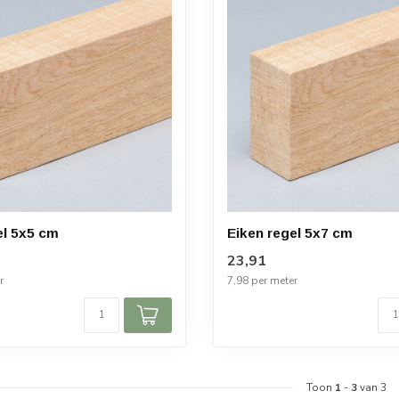
el 5x5 cm
Eiken regel 5x7 cm
23,91
r
7,98 per meter
Toon
1
-
3
van 3