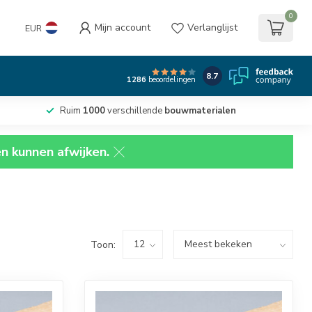
0
Mijn account
Verlanglijst
EUR
8.7
1286
beoordelingen
Ruim
1000
verschillende
bouwmaterialen
en kunnen afwijken.
Toon: