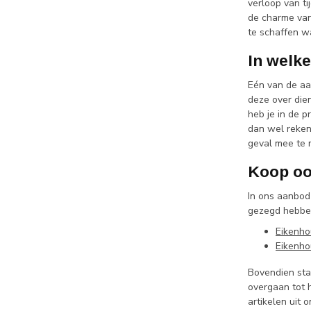
verloop van ti
de charme van 
te schaffen w
In welke
Eén van de aa
deze over die
heb je in de p
dan wel reken
geval mee te 
Koop oo
In ons aanbod 
gezegd hebbend
Eikenho
Eikenho
Bovendien staa
overgaan tot 
artikelen uit 