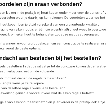
oordelen zijn eraan verbonden?
n kiezen in de praktijk bij
hout kopen
onder meer voor de aanschaf va
 voordelen waar je daarbij op kan rekenen. De voordelen waar we het
nhout kopen
ben je altijd verzekerd van een uitmuntende kwaliteit;
raling van eikenhout is er één die eigenlijk altijd wel weet te overtuige
mogelijk om eikenhout te behandelen zodat ze niet gaat vergrijzen.
der wanneer ervoor wordt gekozen om een constructie te realiseren in 
els veruit de beste optie is.
ndacht aan besteden bij het bestellen?
gels bestellen? In dat geval zal je tot de conclusie komen dat er wel 
aat hierbij concreet om de volgende:
lk formaat dienen de regels te beschikken?
e lengte wens je ze te kopen?
 van dezelfde regels wens je te bestellen?
ewerking geniet je voorkeur voor wat de eiken regels betreft?
els van eikenhout aanschaft dien je er verder in de praktijk ook alti