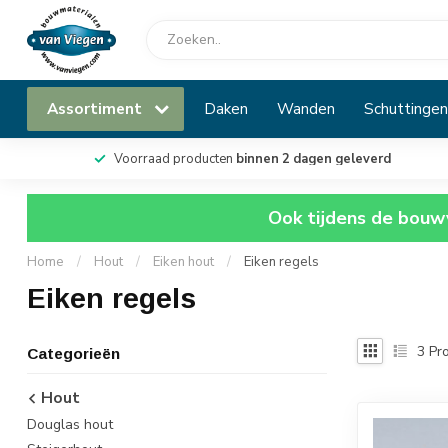
Assortiment
Daken
Wanden
Schuttingen
Voorraad producten
binnen 2 dagen geleverd
Ook tijdens de bouwv
Home
/
Hout
/
Eiken hout
/
Eiken regels
Eiken regels
3
Pro
Categorieën
Hout
Douglas hout