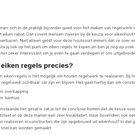
lenen zich in de praktijk bijzonder goed voor het maken van regelwerk
 eiken rabat. Dat zoveel mensen zweren bij de keuze voor eikenhout hi
e verbazen. Niet alleen geldt voor deze houtsoort immers dat ze over e
Sta jij ook op het punt om eiken regels te kopen en ben je nog op zoe
s het zeker interessant om je even te gaan verdiepen in ons uitgebreid
 eiken regels precies?
 eiken regels is het mogelijk om houten regelwerk te realiseren. Bij he
regelwerk zichtbaar zal zijn en blijven. Het gaat hierbij dan om constr
en overkapping;
n tuinhuis.
staande het geval is zal je tot de conclusie komen dat de keuze voor 
ntstaat er op deze manier een zeer kwalitatief, maar bovendien ook ee
 realiseren in constructies die zijn opgebouwd uit eikenhout? In dat 
rij snel kan worden gemaakt.