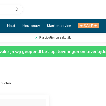
Hout
Houtbouw
Klantenservice
★ SALE ★
Particulier
en
zakelijk
ak zijn wij geopend! Let op: leveringen en levertijd
ducten