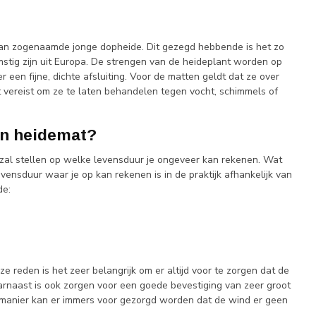
van zogenaamde jonge dopheide. Dit gezegd hebbende is het zo
tig zijn uit Europa. De strengen van de heideplant worden op
 een fijne, dichte afsluiting. Voor de matten geldt dat ze over
iet vereist om ze te laten behandelen tegen vocht, schimmels of
en heidemat?
g zal stellen op welke levensduur je ongeveer kan rekenen. Wat
vensduur waar je op kan rekenen is in de praktijk afhankelijk van
de:
e reden is het zeer belangrijk om er altijd voor te zorgen dat de
arnaast is ook zorgen voor een goede bevestiging van zeer groot
e manier kan er immers voor gezorgd worden dat de wind er geen