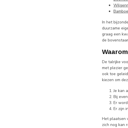
Wilgen
Bamboe 
In het bijzond
duurzame eigen
graag een kwa
de bovenstaan
Waarom 
De talrijke v
met plezier ge
ook toe gelei
kiezen om dez
Je kan 
Bij even
Er word
Er zijn
Het plaatsen 
zich nog kan 