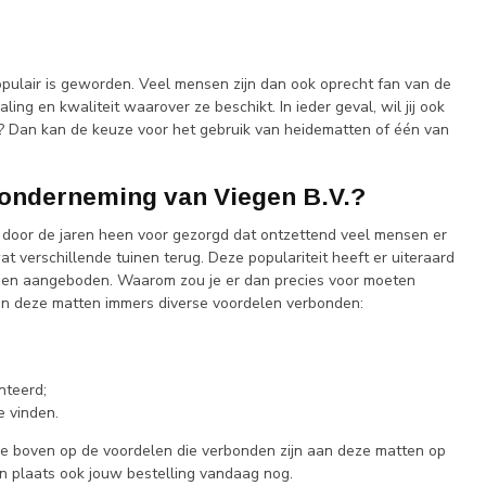
populair is geworden. Veel mensen zijn dan ook oprecht fan van de
g en kwaliteit waarover ze beschikt. In ieder geval, wil jij ook
n? Dan kan de keuze voor het gebruik van heidematten of één van
sonderneming van Viegen B.V.?
r door de jaren heen voor gezorgd dat ontzettend veel mensen er
t verschillende tuinen terug. Deze populariteit heeft er uiteraard
orden aangeboden. Waarom zou je er dan precies voor moeten
 van deze matten immers diverse voordelen verbonden:
nteerd;
e vinden.
t je boven op de voordelen die verbonden zijn aan deze matten op
en plaats ook jouw bestelling vandaag nog.