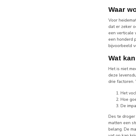
Waar wo
Voor heidemat
dat er zeker 
een verticale 
een honderd pr
bijvoorbeeld v
Wat kan
Het is niet me
deze levensduu
drie factoren
Het voc
Hoe goe
De impa
Des te droger 
matten een st
belang. De ma
vat op kan kri