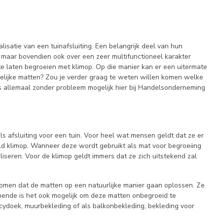
lisatie van een tuinafsluiting. Een belangrijk deel van hun
jn, maar bovendien ook over een zeer multifunctioneel karakter
te laten begroeien met klimop. Op die manier kan er een uitermate
rgelijke matten? Zou je verder graag te weten willen komen welke
s allemaal zonder probleem mogelijk hier bij Handelsonderneming
ls afsluiting voor een tuin. Voor heel wat mensen geldt dat ze er
eld klimop. Wanneer deze wordt gebruikt als mat voor begroeiing
liseren. Voor de klimop geldt immers dat ze zich uitstekend zal
 komen dat de matten op een natuurlijke manier gaan oplossen. Ze
bbende is het ook mogelijk om deze matten onbegroeid te
cydoek, muurbekleding of als balkonbekleding, bekleding voor