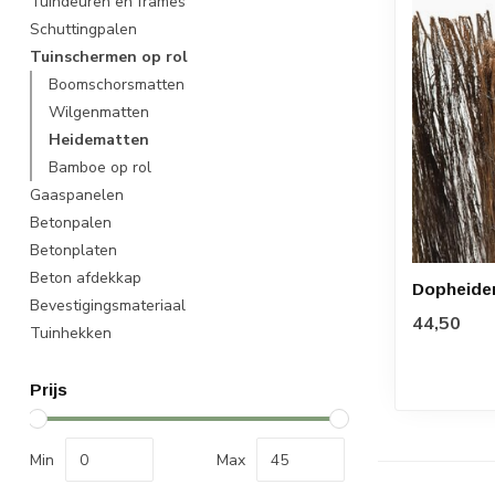
Tuindeuren en frames
Schuttingpalen
Tuinschermen op rol
Boomschorsmatten
Wilgenmatten
Heidematten
Bamboe op rol
Gaaspanelen
Betonpalen
Betonplaten
Beton afdekkap
Dopheide
Bevestigingsmateriaal
44,50
Tuinhekken
Prijs
Min
Max