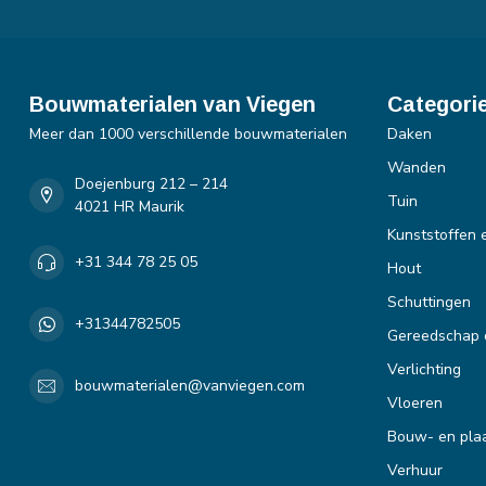
Bouwmaterialen van Viegen
Categori
Meer dan 1000 verschillende bouwmaterialen
Daken
Wanden
Doejenburg 212 – 214
Tuin
4021 HR Maurik
Kunststoffen 
+31 344 78 25 05
Hout
Schuttingen
+31344782505
Gereedschap 
Verlichting
bouwmaterialen@vanviegen.com
Vloeren
Bouw- en plaa
Verhuur