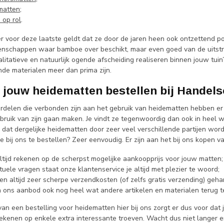
matten
;
op rol
.
er voor deze laatste geldt dat ze door de jaren heen ook ontzettend 
schappen waar bamboe over beschikt, maar even goed van de uitstralin
litatieve en natuurlijk ogende afscheiding realiseren binnen jouw tui
de materialen meer dan prima zijn.
jouw heidematten bestellen bij Handel
oordelen die verbonden zijn aan het gebruik van heidematten hebben e
bruik van zijn gaan maken. Je vindt ze tegenwoordig dan ook in heel wa
d dat dergelijke heidematten door zeer veel verschillende partijen w
e bij ons te bestellen? Zeer eenvoudig. Er zijn aan het bij ons kopen
altijd rekenen op de scherpst mogelijke aankoopprijs voor jouw matten;
tuele vragen staat onze klantenservice je altijd met plezier te woord;
en altijd zeer scherpe verzendkosten (of zelfs gratis verzending) geha
 in ons aanbod ook nog heel wat andere artikelen en materialen terug t
van een bestelling voor heidematten hier bij ons zorgt er dus voor da
rekenen op enkele extra interessante troeven. Wacht dus niet langer 