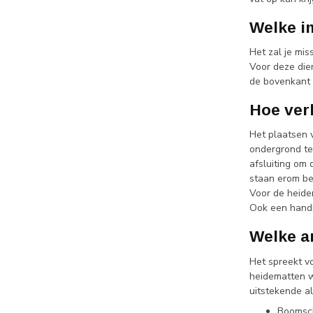
Welke i
Het zal je mis
Voor deze die
de bovenkant 
Hoe verl
Het plaatsen 
ondergrond te
afsluiting om
staan erom bek
Voor de heide
Ook een handi
Welke a
Het spreekt vo
heidematten w
uitstekende a
Boomsc