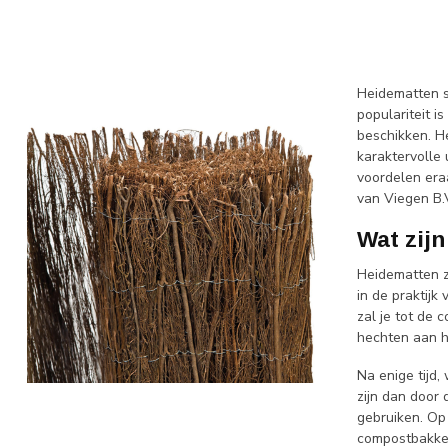
Heidematten st
populariteit i
beschikken. H
karaktervolle
voordelen era
van Viegen B.
Wat zij
Heidematten zi
in de praktijk
zal je tot de 
hechten aan h
Na enige tijd,
zijn dan door 
gebruiken. Op
compostbakken