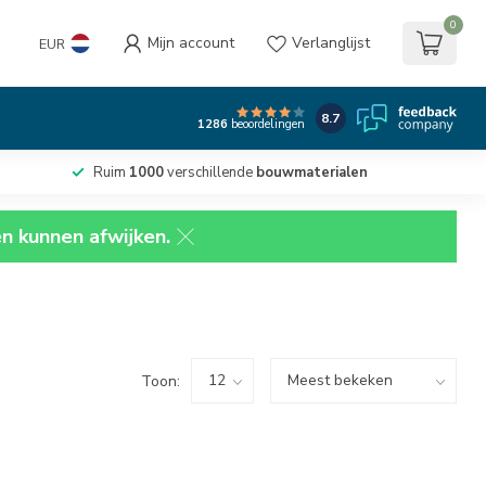
0
Mijn account
Verlanglijst
EUR
8.7
1286
beoordelingen
Ruim
1000
verschillende
bouwmaterialen
en kunnen afwijken.
Toon: