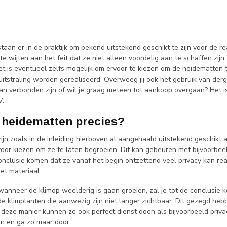
aan er in de praktijk om bekend uitstekend geschikt te zijn voor de rea
s te wijten aan het feit dat ze niet alleen voordelig aan te schaffen zi
et is eventueel zelfs mogelijk om ervoor te kiezen om de heidematten 
 uitstraling worden gerealiseerd. Overweeg jij ook het gebruik van de
an verbonden zijn of wil je graag meteen tot aankoop overgaan? Het i
V.
n heidematten precies?
jn zoals in de inleiding hierboven al aangehaald uitstekend geschikt a
 voor kiezen om ze te laten begroeien. Dit kan gebeuren met bijvoorbe
conclusie komen dat ze vanaf het begin ontzettend veel privacy kan rea
et materiaal.
 wanneer de klimop weelderig is gaan groeien, zal je tot de conclusie
de klimplanten die aanwezig zijn niet langer zichtbaar. Dit gezegd he
 deze manier kunnen ze ook perfect dienst doen als bijvoorbeeld priva
 en ga zo maar door.