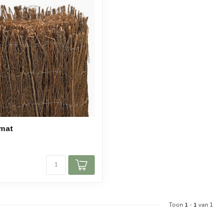
mat
Toon
1
-
1
van 1