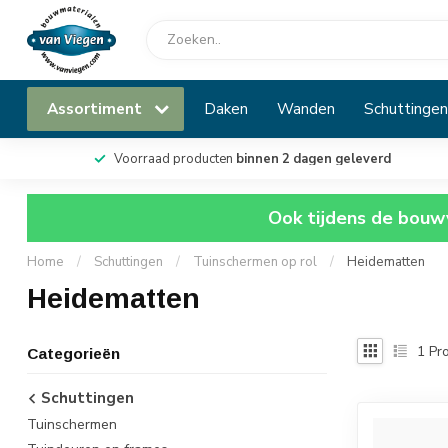
Assortiment
Daken
Wanden
Schuttingen
Voorraad producten
binnen 2 dagen geleverd
Ook tijdens de bouwv
Home
/
Schuttingen
/
Tuinschermen op rol
/
Heidematten
Heidematten
1
Pro
Categorieën
Schuttingen
Tuinschermen