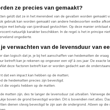
rden ze precies van gemaakt?
ten geldt dat ze in het merendeel van de gevallen worden gemaakt 
ook gebruik kan worden gemaakt van andere heidesoorten welke afkoms
wijze met behulp van ijzerdraad gevlochten. Op deze manier ontstaat er
ocent natuurlijk karakter beschikken. In de regel is het in principe n
ervelend ongedierte.
 je verwachten van de levensduur van e
er dan logisch dat je, je bij het aanschaffen van heidematten de vraa
r betreft kan je rekenen op ongeveer een vijf à zes jaar. De exacte le
. Wat deze factoren betreft kan er worden gedacht aan de onderstaan
ht dat een impact kan hebben op de matten;
d de heidematten precies zijn bevestigd;
ct die vogels hebben op de matten.
de matten zijn, des te langer de levensduur zal uitvallen. Vanwege dez
ukje boven de grond bevestigd worden. Dit is bovendien niet alles. Da
tten dienen stevig bevestigd te zijn aan de ondergrond. Alleen op di
jgen.