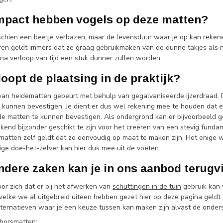
mpact hebben vogels op deze matten?
schien een beetje verbazen, maar de levensduur waar je op kan rekene
ren geldt immers dat ze graag gebruikmaken van de dunne takjes als ne
na verloop van tijd een stuk dunner zullen worden.
oopt de plaatsing in de praktijk?
van heidematten gebeurt met behulp van gegalvaniseerde ijzerdraad.
 kunnen bevestigen. Je dient er dus wel rekening mee te houden dat 
 de matten te kunnen bevestigen. Als ondergrond kan er bijvoorbee
end bijzonder geschikt te zijn voor het creëren van een stevig fundam
matten zelf geldt dat ze eenvoudig op maat te maken zijn. Het enige w
ge doe-het-zelver kan hier dus mee uit de voeten.
ndere zaken kan je in ons aanbod terug
or zich dat er bij het afwerken van
schuttingen in de tuin
gebruik kan 
elke we al uitgebreid uiteen hebben gezet hier op deze pagina geldt 
lternatieven waar je een keuze tussen kan maken zijn alvast de onder
horsmatten
;