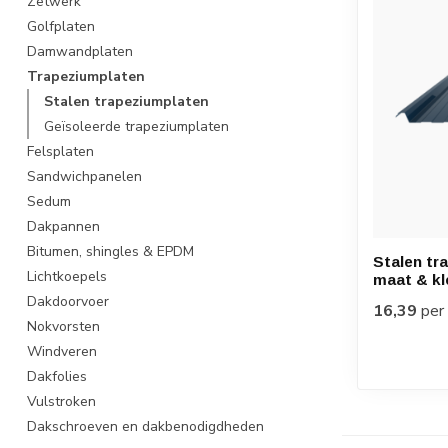
Zetwerk
Golfplaten
Damwandplaten
Trapeziumplaten
Stalen trapeziumplaten
Geïsoleerde trapeziumplaten
Felsplaten
Sandwichpanelen
Sedum
Dakpannen
Bitumen, shingles & EPDM
Stalen tr
Lichtkoepels
maat & kl
Dakdoorvoer
16,39
per
Nokvorsten
Windveren
Dakfolies
Vulstroken
Dakschroeven en dakbenodigdheden