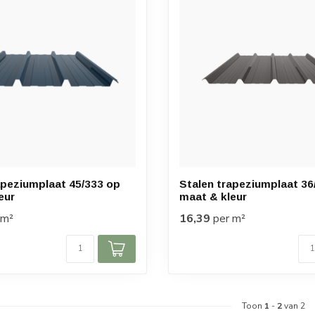
apeziumplaat 45/333 op
Stalen trapeziumplaat 36
eur
maat & kleur
 m²
16,39
per m²
Toon
1
-
2
van 2