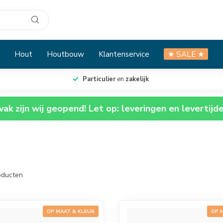
Hout
Houtbouw
Klantenservice
★ SALE ★
Particulier
en
zakelijk
ak zijn wij geopend! Let op: leveringen en levertijd
ducten
OP MAAT & KLEUR
OP 