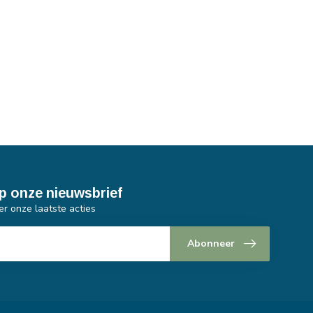
p onze nieuwsbrief
er onze laatste acties
Abonneer