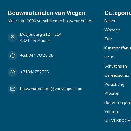
Bouwmaterialen van Viegen
Categori
Meer dan 1000 verschillende bouwmaterialen
Daken
Wanden
Doejenburg 212 – 214
Tuin
4021 HR Maurik
Kunststoffen 
+31 344 78 25 05
Hout
Schuttingen
+31344782505
Gereedschap 
Verlichting
bouwmaterialen@vanviegen.com
Vloeren
Bouw- en plaa
Verhuur
UITVERKOOP