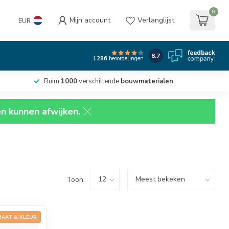
0
Mijn account
Verlanglijst
EUR
8.7
1286
beoordelingen
Ruim
1000
verschillende
bouwmaterialen
en kunnen afwijken.
Toon:
MAAT & KLEUR