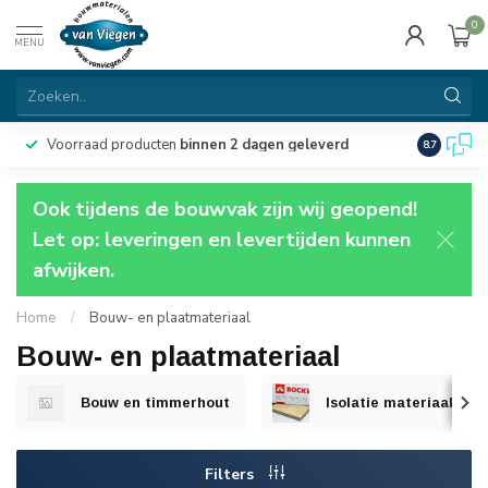
0
MENU
Voorraad producten
binnen 2 dagen geleverd
Particulie
8.7
Ook tijdens de bouwvak zijn wij geopend!
Let op: leveringen en levertijden kunnen
afwijken.
Home
/
Bouw- en plaatmateriaal
Bouw- en plaatmateriaal
Bouw en timmerhout
Isolatie materiaal
Filters