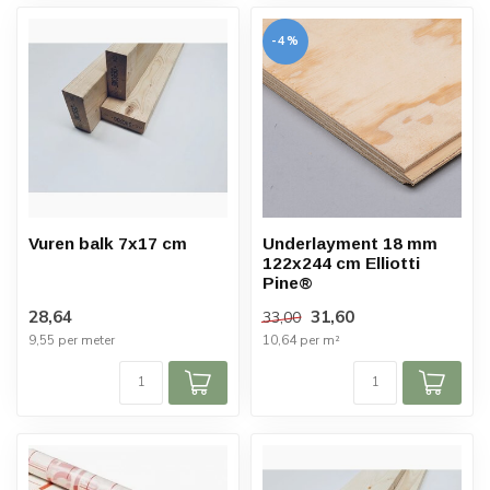
-4%
Vuren balk 7x17 cm
Underlayment 18 mm
122x244 cm Elliotti
Pine®
28,64
31,60
33,00
9,55 per meter
10,64 per m²