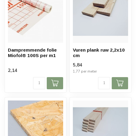
Dampremmende folie
Vuren plank ruw 2,2x10
Miofol® 100S per m1
cm
5,84
2,14
1,77 per meter