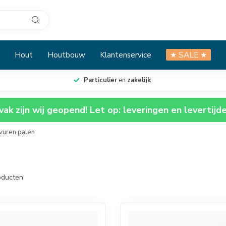
Hout
Houtbouw
Klantenservice
★ SALE ★
Particulier
en
zakelijk
ak zijn wij geopend! Let op: leveringen en levertijd
vuren palen
ducten