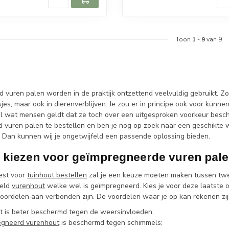
Toon
1
-
9
van 9
vuren palen worden in de praktijk ontzettend veelvuldig gebruikt. Zo 
sjes, maar ook in dierenverblijven. Je zou er in principe ook voor kun
l wat mensen geldt dat ze toch over een uitgesproken voorkeur besch
 vuren palen te bestellen en ben je nog op zoek naar een geschikte w
Dan kunnen wij je ongetwijfeld een passende oplossing bieden.
kiezen voor geïmpregneerde vuren pal
est voor
tuinhout bestellen
zal je een keuze moeten maken tussen twee 
eeld
vurenhout
welke wel is geïmpregneerd. Kies je voor deze laatste o
voordelen aan verbonden zijn. De voordelen waar je op kan rekenen zij
t is beter beschermd tegen de weersinvloeden;
gneerd vurenhout
is beschermd tegen schimmels;