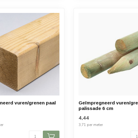
eerd vuren/grenen paal
Geïmpregneerd vuren/gr
palissade 6 cm
4,44
er
3,71 per meter