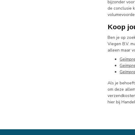
bijzonder voo
de conclusie k
volumevoordee
Koop jo
Ben je op zoe
Viegen B.V. m
alleen maar v
Geïmpre
Geïmpre
Geïmpre
Als je behoeft
om deze allem
verzendkosten
hier bij Hand