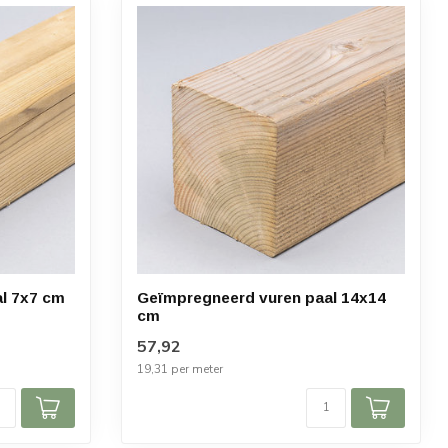
l 7x7 cm
Geïmpregneerd vuren paal 14x14
cm
57,92
19,31 per meter