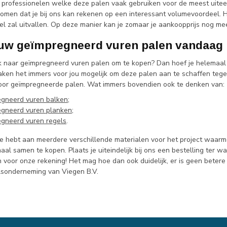
r professionelen welke deze palen vaak gebruiken voor de meest uiteen
omen dat je bij ons kan rekenen op een interessant volumevoordeel. Hoe
l zal uitvallen. Op deze manier kan je zomaar je aankoopprijs nog me
uw geïmpregneerd vuren palen vandaag
k naar geïmpregneerd vuren palen om te kopen? Dan hoef je helemaal
aken het immers voor jou mogelijk om deze palen aan te schaffen tege
oor geïmpregneerde palen. Wat immers bovendien ook te denken van:
gneerd vuren balken
;
gneerd vuren planken
;
gneerd vuren regels
.
e hebt aan meerdere verschillende materialen voor het project waarmee 
aal samen te kopen. Plaats je uiteindelijk bij ons een bestelling te
 voor onze rekening! Het mag hoe dan ook duidelijk, er is geen beter
elsonderneming van Viegen B.V.