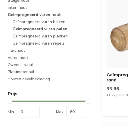
Steigerhout
Eiken hout
Geïmpregneerd vuren hout
Geïmpregneerd vuren balken
Geïmpregneerd vuren palen
Geïmpregneerd vuren planken
Geïmpregneerd vuren regels
Hardhout
Vuren hout
Zweeds rabat
Plaatmateriaal
Geïmpregn
Houten gevelbekleding
rond
33,66
Prijs
11,22 per met
Min
Max