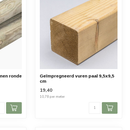
nen ronde
Geïmpregneerd vuren paal 9,5x9,5
cm
19,40
10,78 per meter