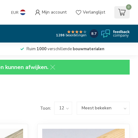
0
Mijn account
Verlanglijst
EUR
8.7
1286
beoordelingen
Ruim
1000
verschillende
bouwmaterialen
en kunnen afwijken.
Toon: