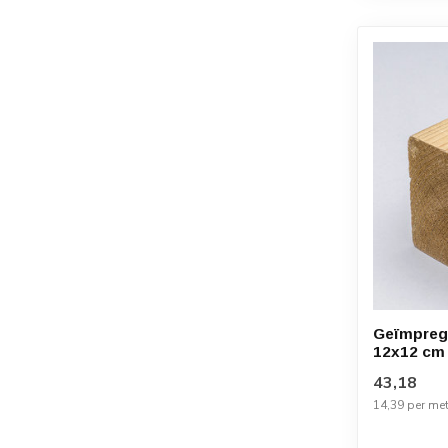
Geïmpregn
12x12 cm
43,18
14,39 per met