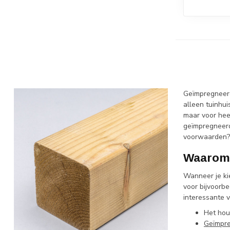
Geïmpregneerd 
alleen tuinhui
maar voor hee
geïmpregneerd
voorwaarden? 
Waarom 
Wanneer je ki
voor bijvoorb
interessante 
Het hou
Geïmpre