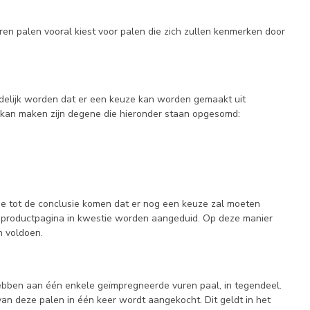
uren palen vooral kiest voor palen die zich zullen kenmerken door
uidelijk worden dat er een keuze kan worden gemaakt uit
n kan maken zijn degene die hieronder staan opgesomd:
je tot de conclusie komen dat er nog een keuze zal moeten
e productpagina in kwestie worden aangeduid. Op deze manier
n voldoen.
ebben aan één enkele geïmpregneerde vuren paal, in tegendeel.
van deze palen in één keer wordt aangekocht. Dit geldt in het