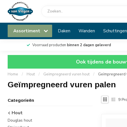
Assortiment
Daken
Wanden
Schuttingen
Voorraad producten
binnen 2 dagen geleverd
Ook tijdens de bouwv
Home
/
Hout
/
Geïmpregneerd vuren hout
/
Geïmpregneerd 
Geïmpregneerd vuren palen
9
Pro
Categorieën
Hout
Douglas hout