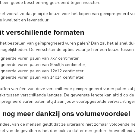
t een goede bescherming gecreëerd tegen insecten.
s het vooral zo dat je bij de keuze voor het kopen van geïmpregneerd v
e kwaliteit en levensduur.
it verschillende formaten
t het bestellen van geïmpregneerd vuren palen? Dan zal het al snel d
 mogelijkheden. De verschillende opties waar je hier een keuze tusse
gneerde vuren palen van 7x7 centimeter;
gneerde vuren palen van 9,5x9,5 centimeter;
gneerde vuren palen van 12x12 centimeter;
gneerde vuren palen van 14x14 centimeter.
haffen van één van deze verschillende geïmpregneerd vuren palen zal 
t tussen verschillende lengtes. De gewenste lengte kan altijd op d
ïmpregneerd vuren palen altijd aan jouw vooropgestelde verwachtinge
 nog meer dankzij ons volumevoordeel
ndeel van de mensen geldt dat ze uiteraard niet zomaar voldoende h
eel van de gevallen is het dan ook zo dat er een grotere hoeveelheid 