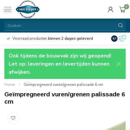
0
MENU
Voorraad producten
binnen 2 dagen geleverd
Particulie
8.7
Ook tijdens de bouwvak zijn wij geopend!
Let op: leveringen en levertijden kunnen
afwijken.
Home
/
Geïmpregneerd vuren/grenen palissade 6 cm
Geïmpregneerd vuren/grenen palissade 6
cm