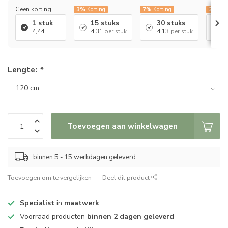
Geen korting
3%
Korting
7%
Korting
25%
Ko
1 stuk
15 stuks
30 stuks
6
4,44
4,31
per stuk
4,13
per stuk
3
Lengte:
*
Toevoegen aan winkelwagen
binnen 5 - 15 werkdagen geleverd
Toevoegen om te vergelijken
Deel dit product
Specialist
in
maatwerk
Voorraad producten
binnen 2 dagen geleverd