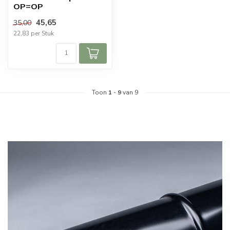
OP=OP
45,65
35,00
22,83 per Stuk
Toon
1
-
9
van 9