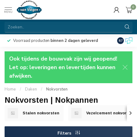
0
MENU
Voorraad producten
binnen 2 dagen geleverd
Particulie
8.7
Ook tijdens de bouwvak zijn wij geopend!
Let op: leveringen en levertijden kunnen
afwijken.
Home
/
Daken
/
Nokvorsten
Nokvorsten | Nokpannen
Stalen nokvorsten
Vezelcement nokvorsten
Filters