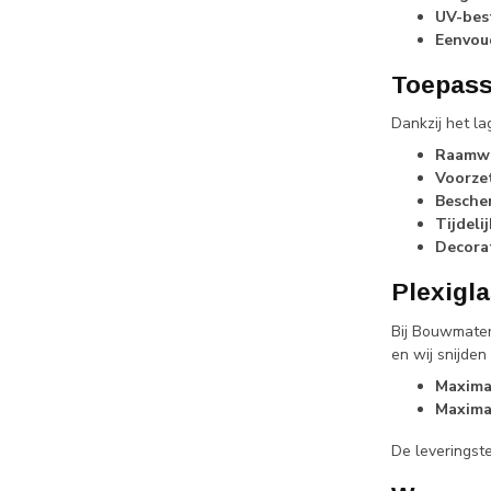
UV-bes
Eenvou
Toepass
Dankzij het la
Raamwe
Voorze
Besche
Tijdeli
Decora
Plexigl
Bij Bouwmater
en wij snijde
Maxima
Maxima
De leveringste