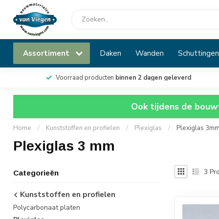
Assortiment
Daken
Wanden
Schuttingen
Voorraad producten
binnen 2 dagen geleverd
Ook tijdens de bouwv
Home
/
Kunststoffen en profielen
/
Plexiglas
/
Plexiglas 3m
Plexiglas 3 mm
3
Pro
Categorieën
Kunststoffen en profielen
Polycarbonaat platen