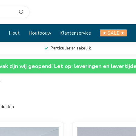
Hout
Houtbouw
Klantenservice
★ SALE ★
Particulier
en
zakelijk
ak zijn wij geopend! Let op: leveringen en levertijd
m
ducten