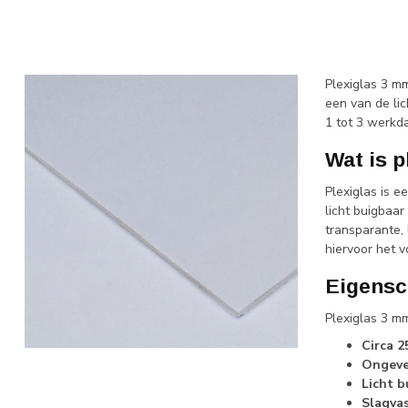
Plexiglas 3 mm
een van de lic
1 tot 3 werkd
Wat is 
Plexiglas is e
licht buigbaa
transparante, 
hiervoor het v
Eigensc
Plexiglas 3 m
Circa 2
Ongevee
Licht b
Slagvas