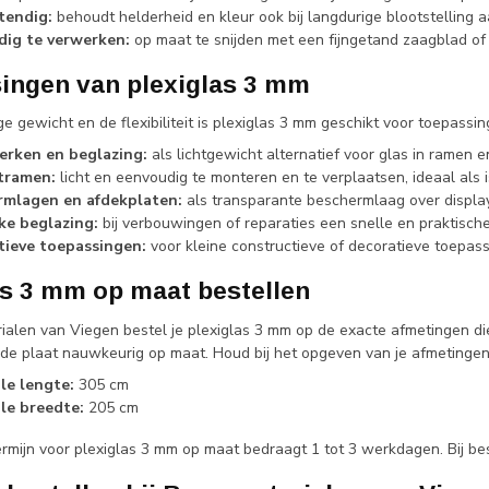
tendig:
behoudt helderheid en kleur ook bij langdurige blootstelling a
dig te verwerken:
op maat te snijden met een fijngetand zaagblad of
ingen van plexiglas 3 mm
ge gewicht en de flexibiliteit is plexiglas 3 mm geschikt voor toepass
rken en beglazing:
als lichtgewicht alternatief voor glas in ramen e
tramen:
licht en eenvoudig te monteren en te verplaatsen, ideaal als
rmlagen en afdekplaten:
als transparante beschermlaag over display
jke beglazing:
bij verbouwingen of reparaties een snelle en praktische
tieve toepassingen:
voor kleine constructieve of decoratieve toepas
as 3 mm op maat bestellen
ialen van Viegen bestel je plexiglas 3 mm op de exacte afmetingen die
n de plaat nauwkeurig op maat. Houd bij het opgeven van je afmeting
le lengte:
305 cm
le breedte:
205 cm
rmijn voor plexiglas 3 mm op maat bedraagt 1 tot 3 werkdagen. Bij best