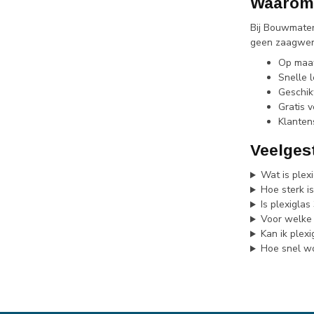
Waarom 
Bij Bouwmater
geen zaagwerk
Op maat
Snelle 
Geschikt
Gratis v
Klanten
Veelges
Wat is plex
Hoe sterk i
Is plexigla
Voor welke 
Kan ik plex
Hoe snel wo