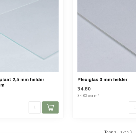
 plaat 2,5 mm helder
Plexiglas 3 mm helder
cm
34,80
34,80 per m²
Toon
1
-
3
van 3