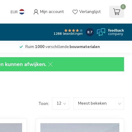
0
Mijn account
Verlanglijst
EUR
8.7
1286
beoordelingen
Ruim
1000
verschillende
bouwmaterialen
en kunnen afwijken.
Toon: