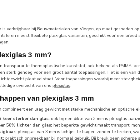
 is verkrijgbaar bij Bouwmaterialen van Viegen, op maat gesneden op d
htste en meest flexibele plexiglas varianten, geschikt voor een breed
agen.
plexiglas 3 mm?
en transparante thermoplastische kunststof, ook bekend als PMMA, acryla
r en sterk genoeg voor een groot aantal toepassingen. Het is een van
lichtgewicht plaat volstaat. Voor toepassingen waarbij meer stevigheid o
olledige overzicht van ons
plexiglas
.
happen van plexiglas 3 mm
m combineert een laag gewicht met sterke mechanische en optische ei
5 keer sterker dan glas:
ook bij een dikte van 3 mm is plexiglas aanzie
r 50% lichter dan glas:
het beperkte gewicht maakt transport, mon
uigbaar:
plexiglas van 3 mm is lichtjes te buigen zonder te breken, w
t:
praktisch onbreekbaar bij normaal gebruik. Bij breuk geen scherpe 