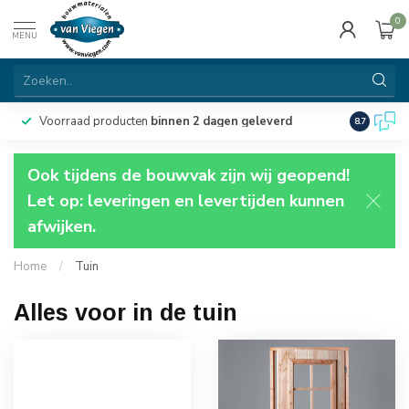
0
MENU
Voorraad producten
binnen 2 dagen geleverd
Particulie
8.7
Ook tijdens de bouwvak zijn wij geopend!
Let op: leveringen en levertijden kunnen
afwijken.
Home
/
Tuin
Alles voor in de tuin