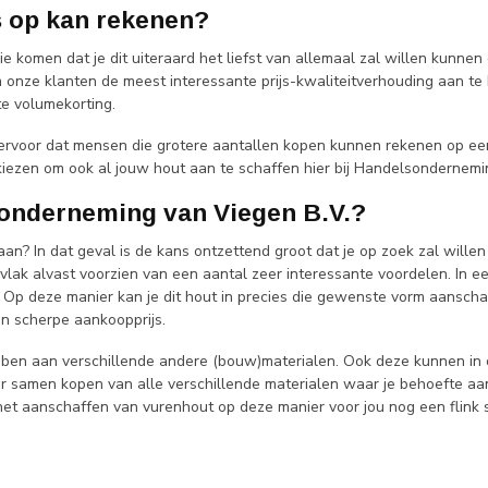
s op kan rekenen?
komen dat je dit uiteraard het liefst van allemaal zal willen kunnen d
 onze klanten de meest interessante prijs-kwaliteitverhouding aan t
te volumekorting.
voor dat mensen die grotere aantallen kopen kunnen rekenen op een z
iezen om ook al jouw hout aan te schaffen hier bij Handelsondernemi
onderneming van Viegen B.V.?
n? In dat geval is de kans ontzettend groot dat je op zoek zal willen 
lak alvast voorzien van een aantal zeer interessante voordelen. In ee
Op deze manier kan je dit hout in precies die gewenste vorm aanschaff
en scherpe aankoopprijs.
bben aan verschillende andere (bouw)materialen. Ook deze kunnen in
er samen kopen van alle verschillende materialen waar je behoefte aan
t het aanschaffen van vurenhout op deze manier voor jou nog een flink