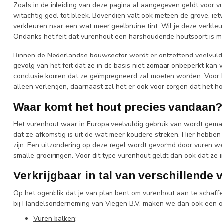
Zoals in de inleiding van deze pagina al aangegeven geldt voor vur
witachtig geel tot bleek. Bovendien valt ook meteen de grove, iet
verkleuren naar een wat meer geelbruine tint. Wil je deze verkleu
Ondanks het feit dat vurenhout een harshoudende houtsoort is mo
Binnen de Nederlandse bouwsector wordt er ontzettend veelvuldig
gevolg van het feit dat ze in de basis niet zomaar onbeperkt kan
conclusie komen dat ze geïmpregneerd zal moeten worden. Voor he
alleen verlengen, daarnaast zal het er ook voor zorgen dat het ho
Waar komt het hout precies vandaan?
Het vurenhout waar in Europa veelvuldig gebruik van wordt gemaak
dat ze afkomstig is uit de wat meer koudere streken. Hier hebben
zijn. Een uitzondering op deze regel wordt gevormd door vuren welk
smalle groeiringen. Voor dit type vurenhout geldt dan ook dat ze 
Verkrijgbaar in tal van verschillende
Op het ogenblik dat je van plan bent om vurenhout aan te schaffen
bij Handelsonderneming van Viegen B.V. maken we dan ook een o
Vuren balken
;