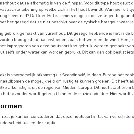
enhout dat ze afkomstig is van de fijnspar. Voor dit type hout geldt d
wat zachte tekening op welke zich in het hout bevindt. Wanneer dit ty
ring liever niet? Dat kan. Het is immers mogelijk om ze tegen te gaan
et het gezegd dat ze niet beschikt over de typische harsgeur waar je
 gebruik gemaakt van vurenhout. Dit gezegd hebbende is het in de bas
 worden blootgesteld aan invloeden zoals het weer en de wind. Ben je
t impregneren van deze houtsoort kan gebruik worden gemaakt van ver
ut zelfs onder water kan worden gebruikt. Dit kan dan ook beslist iets 
t is voornamelijk afkomstig uit Scandinavië, Midden-Europa net zoals 
 naaldbomen de mogelijkheid om rustig te kunnen groeien. Dit heeft al
e afkomstig is uit de regio van Midden-Europa. Dit hout staat erom bek
in het bijzonder wordt gebruikt binnen de muziekindustrie. Hier wordt
 vormen
 zal je kunnen concluderen dat deze houtsoort in tal van verschillend
nderscheid tussen deze opties: