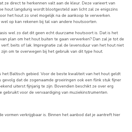
at ze direct te herkennen valt aan de kleur. Deze varieert van
pe hout langdurig wordt blootgesteld aan licht zal ze enigszins
 door het hout zo snel mogelijk na de aankoop te verwerken.
 wel op kan rekenen bij tal van andere houtsoorten.
is wel zo dat dit geen echt duurzame houtsoort is. Dat is het
 van plan om het hout buiten te gaan verwerken? Dan zal je tot de
f, beits of lak. Impregnatie zal de levensduur van het hout niet
zijn om te overwegen bij het gebruik van dit type hout.
het Baltisch gebied. Voor de beste kwaliteit van het hout geldt
s gevolg dat de zogenaamde groeiringen ook een flink stuk fijner
end uiterst fijnjarig te zijn. Bovendien beschikt ze over erg
 ze gebruikt voor de vervaardiging van muziekinstrumenten.
e vormen verkrijgbaar is. Binnen het aanbod dat je aantreft hier