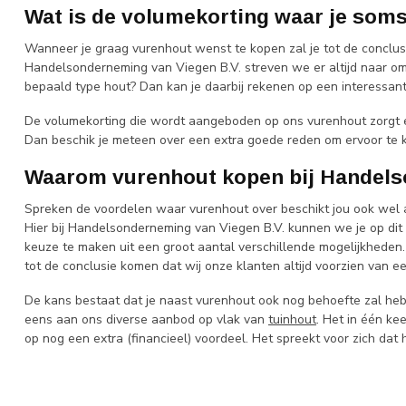
Wat is de volumekorting waar je som
Wanneer je graag vurenhout wenst te kopen zal je tot de conclusie 
Handelsonderneming van Viegen B.V. streven we er altijd naar om
bepaald type hout? Dan kan je daarbij rekenen op een interessan
De volumekorting die wordt aangeboden op ons vurenhout zorgt er
Dan beschik je meteen over een extra goede reden om ervoor te k
Waarom vurenhout kopen bij Handels
Spreken de voordelen waar vurenhout over beschikt jou ook wel aa
Hier bij Handelsonderneming van Viegen B.V. kunnen we je op dit v
keuze te maken uit een groot aantal verschillende mogelijkheden. 
tot de conclusie komen dat wij onze klanten altijd voorzien van e
De kans bestaat dat je naast vurenhout ook nog behoefte zal he
eens aan ons diverse aanbod op vlak van
tuinhout
. Het in één ke
op nog een extra (financieel) voordeel. Het spreekt voor zich da