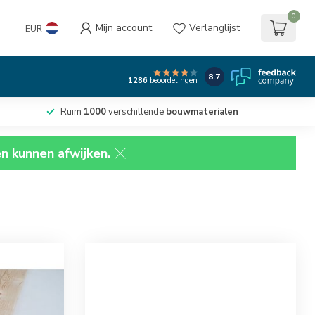
0
Mijn account
Verlanglijst
EUR
8.7
1286
beoordelingen
Ruim
1000
verschillende
bouwmaterialen
en kunnen afwijken.