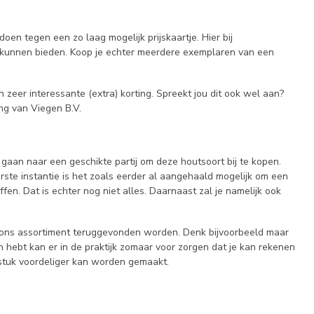
oen tegen een zo laag mogelijk prijskaartje. Hier bij
e kunnen bieden. Koop je echter meerdere exemplaren van een
eer interessante (extra) korting. Spreekt jou dit ook wel aan?
ng van Viegen B.V.
gaan naar een geschikte partij om deze houtsoort bij te kopen.
rste instantie is het zoals eerder al aangehaald mogelijk om een
en. Dat is echter nog niet alles. Daarnaast zal je namelijk ook
 ons assortiment teruggevonden worden. Denk bijvoorbeeld maar
 hebt kan er in de praktijk zomaar voor zorgen dat je kan rekenen
 stuk voordeliger kan worden gemaakt.