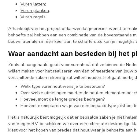
Vuren latten
;
Vuren planken
;
Vuren regels
.
Afhankelijk van het project of karwei dat je precies wenst te rea
behoefte zal hebben aan een combinatie van de bovenstaande mogel
bouwmaterialen in één keer aan te schaffen. Zo kan je mogelijks
Waar aandacht aan besteden bij het pl
Zoals al aangehaald geldt voor vurenhout dat ze binnen de Neder
willen maken voor het realiseren van één of meerdere van jouw pr
verschillende zaken rekening zal willen houden. Het gaat hierbij
Welk type vurenhout wens je te bestellen?
Over welke afmetingen moeten de houten elementen besc
Hoeveel moet de lengte precies bedragen?
Hoeveel exemplaren wil je van een bepaald type juist beste
Het is natuurlijk best mogelijk dat er bepaalde zaken je niet hele
van Viegen B.V. beschikken we over een uitermate deskundige klant
kiest voor het kopen van precies dat hout waar je behoefte aan h