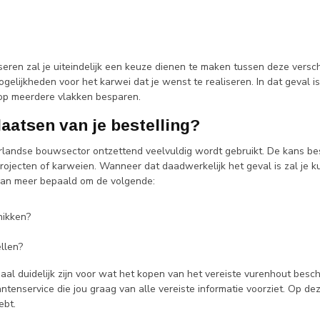
liseren zal je uiteindelijk een keuze dienen te maken tussen deze versc
ijkheden voor het karwei dat je wenst te realiseren. In dat geval is h
 op meerdere vlakken besparen.
aatsen van je bestelling?
landse bouwsector ontzettend veelvuldig wordt gebruikt. De kans best
ojecten of karweien. Wanneer dat daadwerkelijk het geval is zal je ku
 dan meer bepaald om de volgende:
hikken?
llen?
maal duidelijk zijn voor wat het kopen van het vereiste vurenhout besc
enservice die jou graag van alle vereiste informatie voorziet. Op deze
ebt.